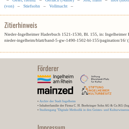
–
Geier, Heintz
–
Gerlach (Name)
–
Jost, Hans
–
mos (mori
(von)
–
Stiefsohn
–
Vollmacht
–
Zitierhinweis
Nieder-Ingelheimer Haderbuch 1521-1530, Bl. 155, in: Ingelheimer
nieder-ingelheim/blatt/band-5-gw-1490-1502-bl-155/pagination/16/
Förderer
•
Archiv der Stadt Ingelheim
• Inhaberfamilie der Firma C. H. Boehringer Sohn AG & Co.KG (In
•
Studiengang "Digitale Methodik in den Geistes- und Kulturwissensc
Impressum