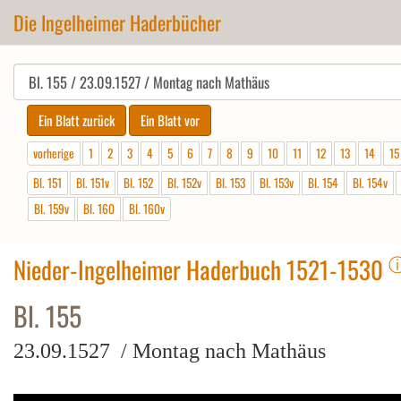
Die Ingelheimer Haderbücher
vorherige
1
2
3
4
5
6
7
8
9
10
11
12
13
14
15
Bl. 151
Bl. 151v
Bl. 152
Bl. 152v
Bl. 153
Bl. 153v
Bl. 154
Bl. 154v
Bl. 159v
Bl. 160
Bl. 160v
Nieder-Ingelheimer Haderbuch 1521-1530
Bl. 155
23.09.1527 / Montag nach Mathäus