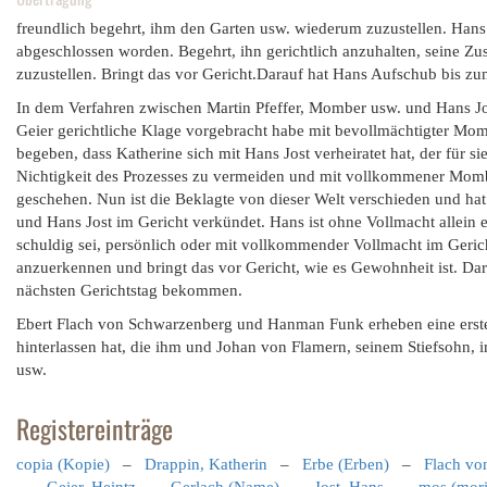
freundlich begehrt, ihm den Garten usw. wiederum zuzustellen. Hans Jo
abgeschlossen worden. Begehrt, ihn gerichtlich anzuhalten, seine Z
zuzustellen. Bringt das vor Gericht.Darauf hat Hans Aufschub bis zu
In dem Verfahren zwischen Martin Pfeffer, Momber usw. und Hans Jos
Geier gerichtliche Klage vorgebracht habe mit bevollmächtigter Mom
begeben, dass Katherine sich mit Hans Jost verheiratet hat, der für 
Nichtigkeit des Prozesses zu vermeiden und mit vollkommener Momber
geschehen. Nun ist die Beklagte von dieser Welt verschieden und hat 
und Hans Jost im Gericht verkündet. Hans ist ohne Vollmacht allein 
schuldig sei, persönlich oder mit vollkommender Vollmacht im Gerich
anzuerkennen und bringt das vor Gericht, wie es Gewohnheit ist. Dar
nächsten Gerichtstag bekommen.
Ebert Flach von Schwarzenberg und Hanman Funk erheben eine erste K
hinterlassen hat, die ihm und Johan von Flamern, seinem Stiefsohn
usw.
Registereinträge
copia (Kopie)
–
Drappin, Katherin
–
Erbe (Erben)
–
Flach vo