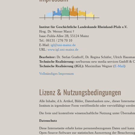
Institut für Geschichtliche Landeskunde Rheinland-Pfalz e.V.
Hrsg. Dr. Werner Marzi †
Isaac-Fulda-Allee 2B, 55124 Mainz
Tel.: 06131 / 276 70 10
E-Mail:
igl@uni-mainz.de
URL:
www.igl.uni-mainz.de
Bearbeiter:
Dr. Stefan Grathoff, Dr. Regina Schäfer, Ulrich Hausm
Technische Realisierung:
net/bureau new media services GmbH & 
Technische Realisierung (IGL):
Maximilian Wegner (
E-Mail
)
Vollständiges Impressum
Lizenz & Nutzungsbedingungen
Alle Inhalte, d.h. Artikel, Bilder, Datenbanken usw., dieser Internet
Instituts in irgendeiner Form veröffentlicht oder vervielfältigt wer
Die freie und kostenfreie wissenschaftliche Nutzung unter Übernahme 
Datenschutz
Diese Internetseite erhebt keine personenbezogenen Daten und kann ü
Open-Source-Software zur statistischen Auswertung der Besucherzugr