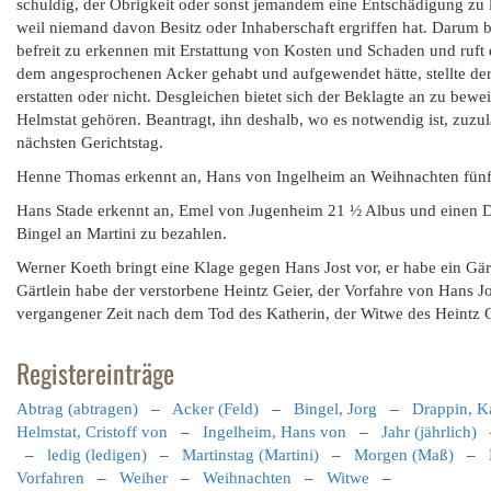
schuldig, der Obrigkeit oder sonst jemandem eine Entschädigung zu le
weil niemand davon Besitz oder Inhaberschaft ergriffen hat. Darum 
befreit zu erkennen mit Erstattung von Kosten und Schaden und ruft
dem angesprochenen Acker gehabt und aufgewendet hätte, stellte der B
erstatten oder nicht. Desgleichen bietet sich der Beklagte an zu be
Helmstat gehören. Beantragt, ihn deshalb, wo es notwendig ist, zuzu
nächsten Gerichtstag.
Henne Thomas erkennt an, Hans von Ingelheim an Weihnachten fünf 
Hans Stade erkennt an, Emel von Jugenheim 21 ½ Albus und einen De
Bingel an Martini zu bezahlen.
Werner Koeth bringt eine Klage gegen Hans Jost vor, er habe ein Gä
Gärtlein habe der verstorbene Heintz Geier, der Vorfahre von Hans Jos
vergangener Zeit nach dem Tod des Katherin, der Witwe des Heintz G
Registereinträge
Abtrag (abtragen)
–
Acker (Feld)
–
Bingel, Jorg
–
Drappin, K
Helmstat, Cristoff von
–
Ingelheim, Hans von
–
Jahr (jährlich)
–
ledig (ledigen)
–
Martinstag (Martini)
–
Morgen (Maß)
–
Vorfahren
–
Weiher
–
Weihnachten
–
Witwe
–