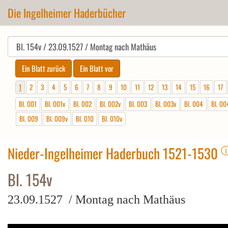
Die Ingelheimer Haderbücher
1
2
3
4
5
6
7
8
9
10
11
12
13
14
15
16
17
Bl. 001
Bl. 001v
Bl. 002
Bl. 002v
Bl. 003
Bl. 003v
Bl. 004
Bl. 00
Bl. 009
Bl. 009v
Bl. 010
Bl. 010v
Nieder-Ingelheimer Haderbuch 1521-1530
Bl. 154v
23.09.1527 / Montag nach Mathäus