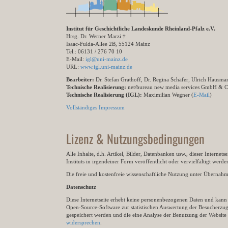
Institut für Geschichtliche Landeskunde Rheinland-Pfalz e.V.
Hrsg. Dr. Werner Marzi †
Isaac-Fulda-Allee 2B, 55124 Mainz
Tel.: 06131 / 276 70 10
E-Mail:
igl@uni-mainz.de
URL:
www.igl.uni-mainz.de
Bearbeiter:
Dr. Stefan Grathoff, Dr. Regina Schäfer, Ulrich Hausm
Technische Realisierung:
net/bureau new media services GmbH & 
Technische Realisierung (IGL):
Maximilian Wegner (
E-Mail
)
Vollständiges Impressum
Lizenz & Nutzungsbedingungen
Alle Inhalte, d.h. Artikel, Bilder, Datenbanken usw., dieser Internet
Instituts in irgendeiner Form veröffentlicht oder vervielfältigt wer
Die freie und kostenfreie wissenschaftliche Nutzung unter Übernahme 
Datenschutz
Diese Internetseite erhebt keine personenbezogenen Daten und kann ü
Open-Source-Software zur statistischen Auswertung der Besucherzugr
gespeichert werden und die eine Analyse der Benutzung der Websit
widersprechen
.