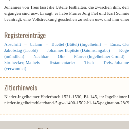
Johannes von Treis lässt die Urteile festhalten, die zwischen ihm, d
ergangen sind usw. Er sagt, er habe Pfarrer Jorg Fiel und Karl Schmi
beantragt, eine Vollstreckung geschehen zu sehen usw. und ihm einen
Registereinträge
Abschrift
–
balann
–
Buettel (Büttel) (Ingelheim)
–
Emas, Cle
Jakobstag (Jacobi)
–
Johannes Baptiste (Datumsangabe)
–
Koge
(mündlich)
–
Nachbar
–
Ohr
–
Pfarrer (Ingelheimer Grund)
Strohecker, Matheis
–
Testamentarier
–
Tisch
–
Treis, Johann
(verwundet)
–
Zitierhinweis
Nieder-Ingelheimer Haderbuch 1521-1530, Bl. 145, in: Ingelheimer
nieder-ingelheim/blatt/band-5-gw-1490-1502-bl-145/pagination/