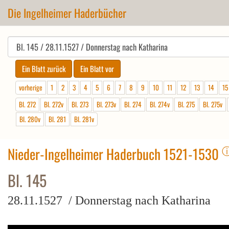
Die Ingelheimer Haderbücher
vorherige
1
2
3
4
5
6
7
8
9
10
11
12
13
14
15
Bl. 272
Bl. 272v
Bl. 273
Bl. 273v
Bl. 274
Bl. 274v
Bl. 275
Bl. 275v
Bl. 280v
Bl. 281
Bl. 281v
Nieder-Ingelheimer Haderbuch 1521-1530
Bl. 145
28.11.1527 / Donnerstag nach Katharina