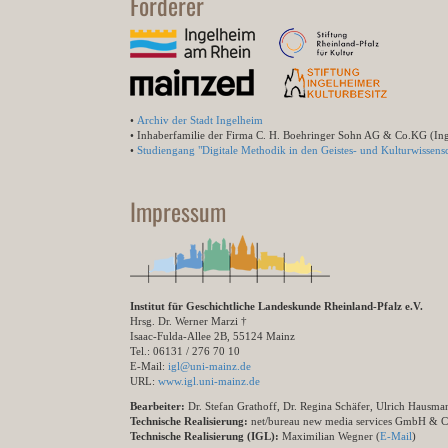
Förderer
•
Archiv der Stadt Ingelheim
• Inhaberfamilie der Firma C. H. Boehringer Sohn AG & Co.KG (In
•
Studiengang "Digitale Methodik in den Geistes- und Kulturwissensc
Impressum
Institut für Geschichtliche Landeskunde Rheinland-Pfalz e.V.
Hrsg. Dr. Werner Marzi †
Isaac-Fulda-Allee 2B, 55124 Mainz
Tel.: 06131 / 276 70 10
E-Mail:
igl@uni-mainz.de
URL:
www.igl.uni-mainz.de
Bearbeiter:
Dr. Stefan Grathoff, Dr. Regina Schäfer, Ulrich Hausm
Technische Realisierung:
net/bureau new media services GmbH & 
Technische Realisierung (IGL):
Maximilian Wegner (
E-Mail
)