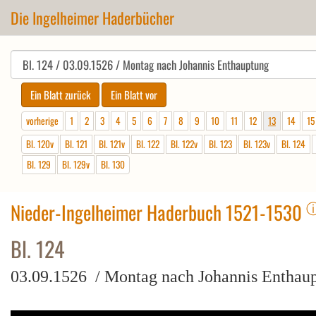
Die Ingelheimer Haderbücher
vorherige
1
2
3
4
5
6
7
8
9
10
11
12
13
14
15
Bl. 120v
Bl. 121
Bl. 121v
Bl. 122
Bl. 122v
Bl. 123
Bl. 123v
Bl. 124
Bl. 129
Bl. 129v
Bl. 130
Nieder-Ingelheimer Haderbuch 1521-1530
Bl. 124
03.09.1526 / Montag nach Johannis Enthau