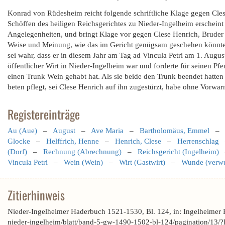
Konrad von Rüdesheim reicht folgende schriftliche Klage gegen Cle
Schöffen des heiligen Reichsgerichtes zu Nieder-Ingelheim erschein
Angelegenheiten, und bringt Klage vor gegen Clese Henrich, Bruder d
Weise und Meinung, wie das im Gericht genügsam geschehen könnte, 
sei wahr, dass er in diesem Jahr am Tag ad Vincula Petri am 1. Augu
öffentlicher Wirt in Nieder-Ingelheim war und forderte für seinen 
einen Trunk Wein gehabt hat. Als sie beide den Trunk beendet hatten
beten pflegt, sei Clese Henrich auf ihn zugestürzt, habe ohne Vorw
Registereinträge
Au (Aue)
–
August
–
Ave Maria
–
Bartholomäus, Emmel
Glocke
–
Helffrich, Henne
–
Henrich, Clese
–
Herrenschlag
(Dorf)
–
Rechnung (Abrechnung)
–
Reichsgericht (Ingelheim)
Vincula Petri
–
Wein (Wein)
–
Wirt (Gastwirt)
–
Wunde (verw
Zitierhinweis
Nieder-Ingelheimer Haderbuch 1521-1530, Bl. 124, in: Ingelheimer
nieder-ingelheim/blatt/band-5-gw-1490-1502-bl-124/pagination/