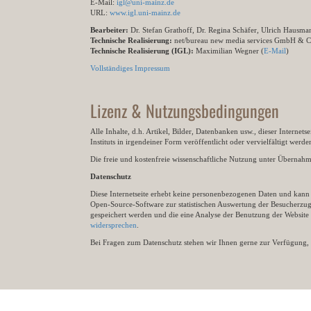
E-Mail:
igl@uni-mainz.de
URL:
www.igl.uni-mainz.de
Bearbeiter:
Dr. Stefan Grathoff, Dr. Regina Schäfer, Ulrich Hausm
Technische Realisierung:
net/bureau new media services GmbH & 
Technische Realisierung (IGL):
Maximilian Wegner (
E-Mail
)
Vollständiges Impressum
Lizenz & Nutzungsbedingungen
Alle Inhalte, d.h. Artikel, Bilder, Datenbanken usw., dieser Internet
Instituts in irgendeiner Form veröffentlicht oder vervielfältigt wer
Die freie und kostenfreie wissenschaftliche Nutzung unter Übernahme 
Datenschutz
Diese Internetseite erhebt keine personenbezogenen Daten und kann ü
Open-Source-Software zur statistischen Auswertung der Besucherzugr
gespeichert werden und die eine Analyse der Benutzung der Websit
widersprechen
.
Bei Fragen zum Datenschutz stehen wir Ihnen gerne zur Verfügung, 