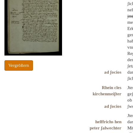
ʃi
ne
jm(
me
Er
ge
ha
vn
Re
de
Vergrößern
ʃe
ad ʃocios
dar
ʃi
Rhein cles
Jt
kirchenmeiʃter
ge
ob 
ad ʃocios
ʃw
Jte
helffrichs hen
da
peter ʃalwechter
Mi