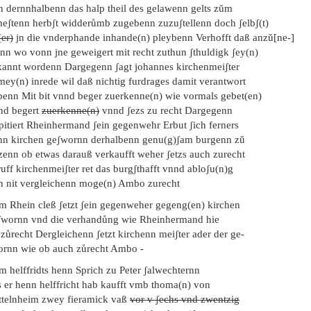
ch dernnhalbenn das halp theil des gelawenn gelts zŭm
heʃtenn herbʃt widderůmb zugebenn zuzuʃtellenn doch ʃelbʃ(t)
er)
jn die vnderphande inhande(n) pleybenn Verhofft daß anzŭ[ne-]
nn wo vonn jne geweigert mit recht zuthun ʃthuldigk ʃey(n)
kannt wordenn Dargegenn ʃagt johannes kirchenmeiʃter
mey(n) inrede wil daß nichtig furdrages damit verantwort
benn Mit bit vnnd beger zuerkenne(n) wie vormals gebet(en)
nd begert
zuerkenne(n)
vnnd ʃezs zu recht Dargegenn
pitiert Rheinhermand ʃein gegenwehr Erbut ʃich ferners
nn kirchen geʃwornn derhalbenn genu(g)ʃam burgenn zŭ
tzenn ob etwas darauß verkaufft weher ʃetzs auch zurecht
uff kirchenmeiʃter ret das burgʃthafft vnnd abloʃu(n)g
ch nit vergleichenn moge(n) Ambo zurecht
em Rhein cleß ʃetzt ʃein gegenweher gegeng(en) kirchen
ʃwornn vnd die verhandůng wie Rheinhermand hie
zůrecht Dergleichenn ʃetzt kirchenn meiʃter ader der ge-
ornn wie ob auch zůrecht Ambo -
m helffridts henn Sprich zu Peter ʃalwechternn
s er henn helffricht hab kaufft vmb thoma(n) von
ttelnheim zwey fieramick vaß
vor v ʃechs vnd zwentzig