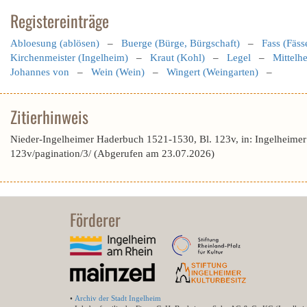
Registereinträge
Abloesung (ablösen)
–
Buerge (Bürge, Bürgschaft)
–
Fass (Fäss
Kirchenmeister (Ingelheim)
–
Kraut (Kohl)
–
Legel
–
Mittelh
Johannes von
–
Wein (Wein)
–
Wingert (Weingarten)
–
Zitierhinweis
Nieder-Ingelheimer Haderbuch 1521-1530, Bl. 123v, in: Ingelheime
123v/pagination/3/ (Abgerufen am 23.07.2026)
Förderer
•
Archiv der Stadt Ingelheim