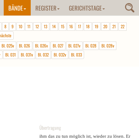
BÄNDE
REGISTER
GERICHTSTAGE
8
9
10
11
12
13
14
15
16
17
18
19
20
21
22
nächste
Bl. 025v
Bl. 026
Bl. 026v
Bl. 027
Bl. 027v
Bl. 028
Bl. 028v
v
Bl. 031
Bl. 031v
Bl. 032
Bl. 032v
Bl. 033
Übertragung
ihm das zu tun möglich ist, wieder zu lösen. Er