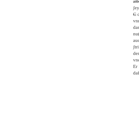
alb
ʃe
C
d
vnn
da
nu
au
ʃtr
de
vn
Er
da