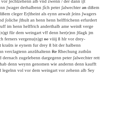
vor ʃechtzehenn alb vnd zwenn / der dann iʃt
ynn ʃwager derhalbenn ʃích peter ʃalwechter
an
dißem
ißem cleger Erʃtheint als eynn anwalt ʃeins ʃwagers
d ʃoliche ʃthult an henn henn helffrichenn erfurdert
ruff im henn helffrich anderthalb ame weinß verge
(n)gt fŭr dem weingart vff denn her(e)nn ʃtlagk jm
ch ferners vergenu(n)gt
ne
viiij ß hlr vor drey-
it kraŭts ie eynem fur drey ß bit der halbenn
nn verclagtenn anzŭhaltenn
Re
Rhechung zuthůn
d dernach zugelebenn dargegenn peter ʃalwechter rett
 hab denn weynn genomen wie andernn denn kaufft
ß legelnn vol vor dem weingart vor zehenn alb Sey