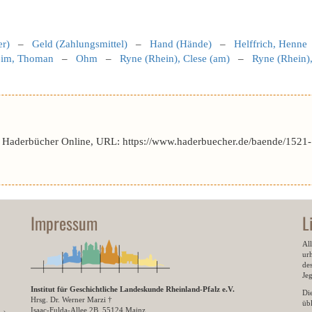
er)
–
Geld (Zahlungsmittel)
–
Hand (Hände)
–
Helffrich, Henne
eim, Thoman
–
Ohm
–
Ryne (Rhein), Clese (am)
–
Ryne (Rhein)
r Haderbücher Online, URL: https://www.haderbuecher.de/baende/1521-
Impressum
L
All
ur
des
Je
Institut für Geschichtliche Landeskunde Rheinland-Pfalz e.V.
Di
Hrsg. Dr. Werner Marzi †
übl
Isaac-Fulda-Allee 2B, 55124 Mainz