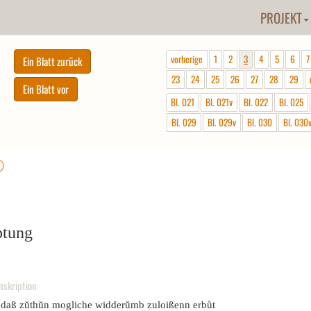
PROJEKT
vorherige
1
2
3
4
5
6
7
23
24
25
26
27
28
29
Bl. 021
Bl. 021v
Bl. 022
Bl. 025
Bl. 029
Bl. 029v
Bl. 030
Bl. 030
ⓘ
ptung
nskription
 daß zŭthŭn mogliche widderŭmb zuloißenn erbůt