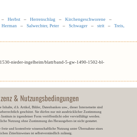
–
Herbst
–
Herrenschlag
–
Kirchengeschworene
–
, Herman
–
Salwechter, Peter
–
Schwager
–
strit
–
Treis,
1530-nieder-ingelheim/blatt/band-5-gw-1490-1502-bl-
izenz & Nutzungsbedingungen
e Inhalte, d.h. Artikel, Bilder, Datenbanken usw., dieser Internetseite sind
heberrechtlich geschützt. Sie dürfen nur mit ausdrücklicher Zustimmung
 Instituts in irgendeiner Form veröffentlicht oder vervielfältigt werden.
gliche Nutzung ohne Zustimmung des Herausgebers ist nicht gestattet.
e freie und kostenfreie wissenschaftliche Nutzung unter Übernahme eines
ichen Zitierhinweises ist selbstverständlich zulässig.