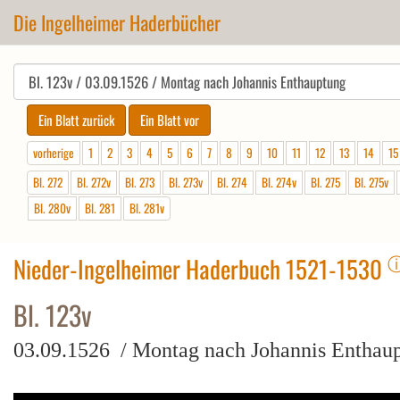
Die Ingelheimer Haderbücher
vorherige
1
2
3
4
5
6
7
8
9
10
11
12
13
14
15
Bl. 272
Bl. 272v
Bl. 273
Bl. 273v
Bl. 274
Bl. 274v
Bl. 275
Bl. 275v
Bl. 280v
Bl. 281
Bl. 281v
Nieder-Ingelheimer Haderbuch 1521-1530
Bl. 123v
03.09.1526 / Montag nach Johannis Enthau