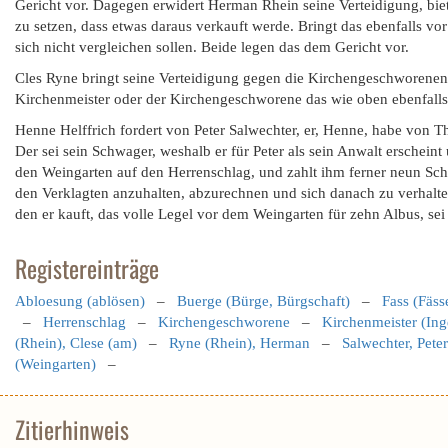
Gericht vor. Dagegen erwidert Herman Rhein seine Verteidigung, bie
zu setzen, dass etwas daraus verkauft werde. Bringt das ebenfalls vo
sich nicht vergleichen sollen. Beide legen das dem Gericht vor.
Cles Ryne bringt seine Verteidigung gegen die Kirchengeschworenen
Kirchenmeister oder der Kirchengeschworene das wie oben ebenfalls 
Henne Helffrich fordert von Peter Salwechter, er, Henne, habe von T
Der sei sein Schwager, weshalb er für Peter als sein Anwalt erschei
den Weingarten auf den Herrenschlag, und zahlt ihm ferner neun Schi
den Verklagten anzuhalten, abzurechnen und sich danach zu verhalt
den er kauft, das volle Legel vor dem Weingarten für zehn Albus, sei
Registereinträge
Abloesung (ablösen)
–
Buerge (Bürge, Bürgschaft)
–
Fass (Fäss
–
Herrenschlag
–
Kirchengeschworene
–
Kirchenmeister (Ing
(Rhein), Clese (am)
–
Ryne (Rhein), Herman
–
Salwechter, Peter
(Weingarten)
–
Zitierhinweis