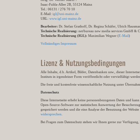
Isaac-Fulda-Allee 2B, 55124 Mainz
Tel.: 06131 / 276 70 10
E-Mail:
igl@uni-mainz.de
URL:
www.igl.uni-mainz.de
Bearbeiter:
Dr. Stefan Grathoff, Dr. Regina Schäfer, Ulrich Hausm
Technische Realisierung:
net/bureau new media services GmbH & 
Technische Realisierung (IGL):
Maximilian Wegner (
E-Mail
)
Vollständiges Impressum
Lizenz & Nutzungsbedingungen
Alle Inhalte, d.h. Artikel, Bilder, Datenbanken usw., dieser Internet
Instituts in irgendeiner Form veröffentlicht oder vervielfältigt wer
Die freie und kostenfreie wissenschaftliche Nutzung unter Übernahme 
Datenschutz
Diese Internetseite erhebt keine personenbezogenen Daten und kann ü
Open-Source-Software zur statistischen Auswertung der Besucherzugr
gespeichert werden und die eine Analyse der Benutzung der Websit
widersprechen
.
Bei Fragen zum Datenschutz stehen wir Ihnen gerne zur Verfügung, 