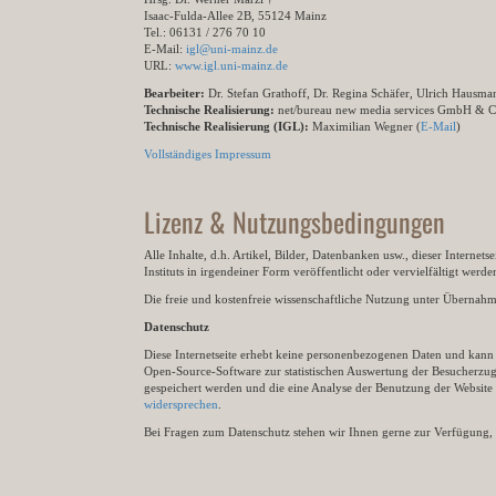
Isaac-Fulda-Allee 2B, 55124 Mainz
Tel.: 06131 / 276 70 10
E-Mail:
igl@uni-mainz.de
URL:
www.igl.uni-mainz.de
Bearbeiter:
Dr. Stefan Grathoff, Dr. Regina Schäfer, Ulrich Hausm
Technische Realisierung:
net/bureau new media services GmbH & 
Technische Realisierung (IGL):
Maximilian Wegner (
E-Mail
)
Vollständiges Impressum
Lizenz & Nutzungsbedingungen
Alle Inhalte, d.h. Artikel, Bilder, Datenbanken usw., dieser Internet
Instituts in irgendeiner Form veröffentlicht oder vervielfältigt wer
Die freie und kostenfreie wissenschaftliche Nutzung unter Übernahme 
Datenschutz
Diese Internetseite erhebt keine personenbezogenen Daten und kann ü
Open-Source-Software zur statistischen Auswertung der Besucherzugr
gespeichert werden und die eine Analyse der Benutzung der Websit
widersprechen
.
Bei Fragen zum Datenschutz stehen wir Ihnen gerne zur Verfügung, 