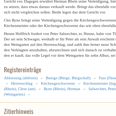
Gericht vor. Dagegen erwidert Herman Rhein seine Verteidigung, bie
zu setzen, dass etwas daraus verkauft werde. Bringt das ebenfalls vo
sich nicht vergleichen sollen. Beide legen das dem Gericht vor.
Cles Ryne bringt seine Verteidigung gegen die Kirchengeschworenen
Kirchenmeister oder der Kirchengeschworene das wie oben ebenfalls 
Henne Helffrich fordert von Peter Salwechter, er, Henne, habe von T
Der sei sein Schwager, weshalb er für Peter als sein Anwalt erschei
den Weingarten auf den Herrenschlag, und zahlt ihm ferner neun Schi
den Verklagten anzuhalten, abzurechnen und sich danach zu verhalt
den er kauft, das volle Legel vor dem Weingarten für zehn Albus, sei
Registereinträge
Abloesung (ablösen)
–
Buerge (Bürge, Bürgschaft)
–
Fass (Fäss
–
Herrenschlag
–
Kirchengeschworene
–
Kirchenmeister (Ing
(Rhein), Clese (am)
–
Ryne (Rhein), Herman
–
Salwechter, Peter
(Weingarten)
–
Zitierhinweis