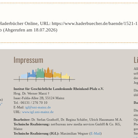
 Haderbücher Online, URL: https://www.haderbuecher.de/baende/1521-1
b (Abgerufen am 18.07.2026)
Impressum
L
All
ur
des
Je
Institut für Geschichtliche Landeskunde Rheinland-Pfalz e.V.
Di
Hrsg. Dr. Werner Marzi †
übl
Isaac-Fulda-Allee 2B, 55124 Mainz
m)
Tel.: 06131 / 276 70 10
Da
n"
E-Mail:
igl@uni-mainz.de
Di
URL:
www.igl.uni-mainz.de
ein
Bearbeiter:
Dr. Stefan Grathoff, Dr. Regina Schäfer, Ulrich Hausmann M.A.
Op
Technische Realisierung:
net/bureau new media services GmbH & Co. KG,
Pi
Mainz
ge
Technische Realisierung (IGL):
Maximilian Wegner (
E-Mail
)
Si