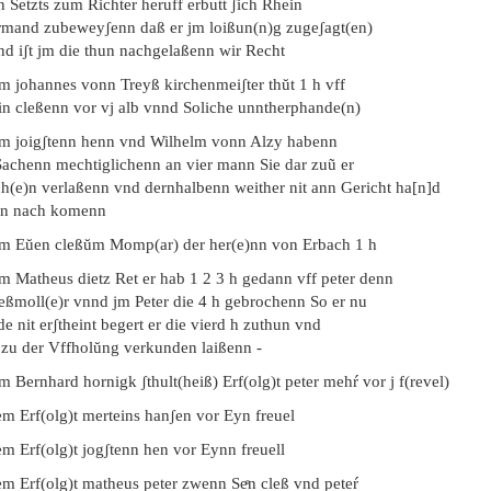
n Setzts zum Richter heruff erbutt ʃich Rhein
rmand zubeweyʃenn daß er jm loißun(n)g zugeʃagt(en)
nd iʃt jm die thun nachgelaßenn wir Recht
em johannes vonn Treyß kirchenmeiʃter thŭt 1 h vff
in cleßenn vor vj alb vnnd Soliche unntherphande(n)
em joigʃtenn henn vnd Wilhelm vonn Alzy habenn
 Sachenn mechtiglichenn an vier mann Sie dar zuũ er
ch(e)n verlaßenn vnd dernhalbenn weither nit ann Gericht ha[n]d
nn nach komenn
em Eŭen cleßŭm Momp(ar) der her(e)nn von Erbach 1 h
em Matheus dietz Ret er hab 1 2 3 h gedann vff peter denn
ießmoll(e)r vnnd jm Peter die 4 h gebrochenn So er nu
e nit erʃtheint begert er die vierd h zuthun vnd
 zu der Vffholŭng verkunden laißenn -
m Bernhard hornigk ʃthult(heiß) Erf(olg)t peter mehŕ vor j f(revel)
em Erf(olg)t merteins hanʃen vor Eyn freuel
em Erf(olg)t jogʃtenn hen vor Eynn freuell
m Erf(olg)t matheus peter zwenn Seͤn cleß vnd peteŕ