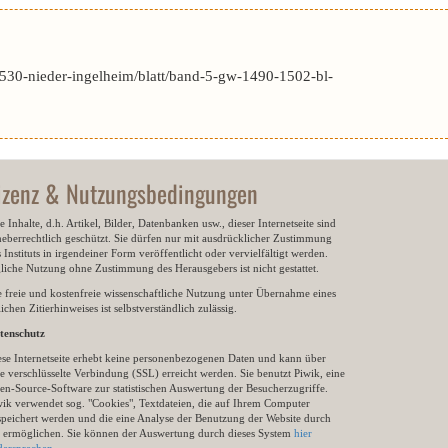
530-nieder-ingelheim/blatt/band-5-gw-1490-1502-bl-
izenz & Nutzungsbedingungen
e Inhalte, d.h. Artikel, Bilder, Datenbanken usw., dieser Internetseite sind
heberrechtlich geschützt. Sie dürfen nur mit ausdrücklicher Zustimmung
 Instituts in irgendeiner Form veröffentlicht oder vervielfältigt werden.
gliche Nutzung ohne Zustimmung des Herausgebers ist nicht gestattet.
e freie und kostenfreie wissenschaftliche Nutzung unter Übernahme eines
ichen Zitierhinweises ist selbstverständlich zulässig.
tenschutz
ese Internetseite erhebt keine personenbezogenen Daten und kann über
e verschlüsselte Verbindung (SSL) erreicht werden. Sie benutzt Piwik, eine
en-Source-Software zur statistischen Auswertung der Besucherzugriffe.
wik verwendet sog. "Cookies", Textdateien, die auf Ihrem Computer
speichert werden und die eine Analyse der Benutzung der Website durch
e ermöglichen. Sie können der Auswertung durch dieses System
hier