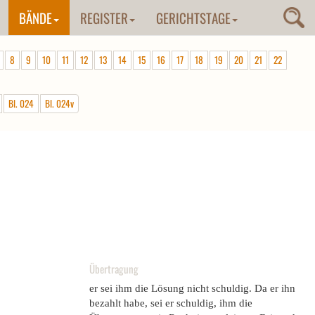
BÄNDE
REGISTER
GERICHTSTAGE
8
9
10
11
12
13
14
15
16
17
18
19
20
21
22
Bl. 024
Bl. 024v
Übertragung
er sei ihm die Lösung nicht schuldig. Da er ihn
bezahlt habe, sei er schuldig, ihm die