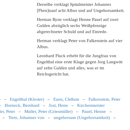
Derselbe verklagt Spitalmeister Johannes
[Fhen]nauf acht Albus und auf Ungehorsamkeit.
Herman Ryne verklagt Henne Pauel auf zwei
Gulden abzüglich sechs Weißpfennige
abgerechneter Schuld und auf Einrede.
Herman verklagt Peter von Falkenstein auf vier
Albus.
Leonhard Fluck erhebt für die Jungfrau von
Engelthal eine erste Klage gegen Jorg Langwitt
auf zehn Gulden und alles, was er im
Reichsgericht hat.
e
–
Engelthal (Kloster)
–
Euen, Cleßum
–
Falkenstein, Peter
–
Horneck, Bernhard
–
Jost, Henn
–
Kirchenmeister
er, Peter
–
Muller, Peter (Griesmüller)
–
Pauel, Henne
–
–
Treis, Johannes von
–
ungehorsam (Ungehorsamkeit)
–