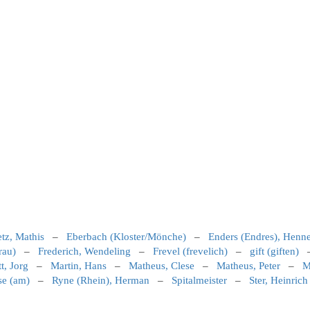
etz, Mathis
–
Eberbach (Kloster/Mönche)
–
Enders (Endres), Henn
rau)
–
Frederich, Wendeling
–
Frevel (frevelich)
–
gift (giften)
t, Jorg
–
Martin, Hans
–
Matheus, Clese
–
Matheus, Peter
–
M
se (am)
–
Ryne (Rhein), Herman
–
Spitalmeister
–
Ster, Heinrich