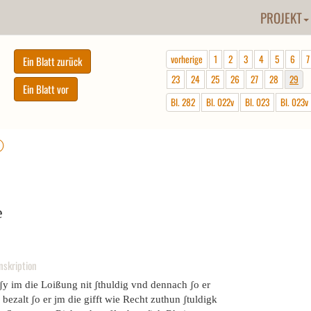
PROJEKT
vorherige
1
2
3
4
5
6
7
23
24
25
26
27
28
29
Bl. 282
Bl. 022v
Bl. 023
Bl. 023v
ⓘ
e
nskription
ʃy im die Loißung nit ʃthuldig vnd dennach ʃo er
 bezalt ʃo er jm die gifft wie Recht zuthun ʃtuldigk