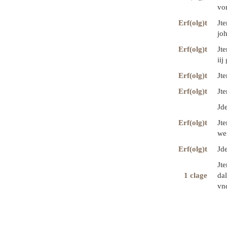
vor
Erf(olg)t
Jt
jo
Erf(olg)t
Jt
iij
Erf(olg)t
Jt
Erf(olg)t
Jte
Jde
Erf(olg)t
Jt
we
Erf(olg)t
Jde
Jt
1 clage
dal
vnd