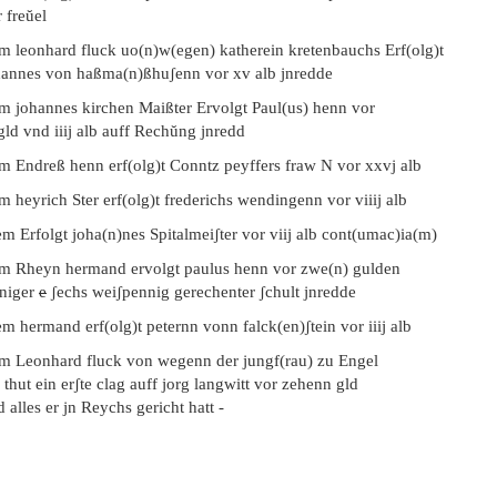
 freŭel
em leonhard fluck uo(n)w(egen) katherein kretenbauchs Erf(olg)t
hannes von haßma(n)ßhuʃenn vor xv alb jnredde
em johannes kirchen Maißter Ervolgt Paul(us) henn vor
 gld vnd iiij alb auff Rechŭng jnredd
em Endreß henn erf(olg)t Conntz peyffers fraw N vor xxvj alb
m heyrich Ster erf(olg)t frederichs wendingenn vor viiij alb
m Erfolgt joha(n)nes Spitalmeiʃter vor viij alb cont(umac)ia(m)
em Rheyn hermand ervolgt paulus henn vor zwe(n) gulden
niger
e
ʃechs weiʃpennig gerechenter ʃchult jnredde
m hermand erf(olg)t peternn vonn falck(en)ʃtein vor iiij alb
em Leonhard fluck von wegenn der jungf(rau) zu Engel
 thut ein erʃte clag auff jorg langwitt vor zehenn gld
 alles er jn Reychs gericht hatt -