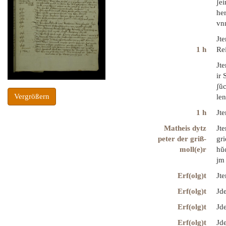
ʃei
he
vn
Jt
1 h
Re
Jt
ir
ʃŭ
Vergrößern
le
1 h
Jt
Matheis dytz
Jt
peter der griß-
gr
moll(e)r
hŭd
jm
Erf(olg)t
Jte
Erf(olg)t
Jd
Erf(olg)t
Jd
Erf(olg)t
Jde