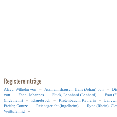
Registereinträge
Alzey, Wilhelm von
–
Assmannshausen, Hans (Johan) von
–
Di
von
–
Fhen, Johannes
–
Fluck, Leonhard (Lenhard)
–
Frau (F
(Ingelheim)
–
Klagebruch
–
Kretenbauch, Katherin
–
Langwit
Pfeifer, Contze
–
Reichsgericht (Ingelheim)
–
Ryne (Rhein), Cle
Weißpfennig
–