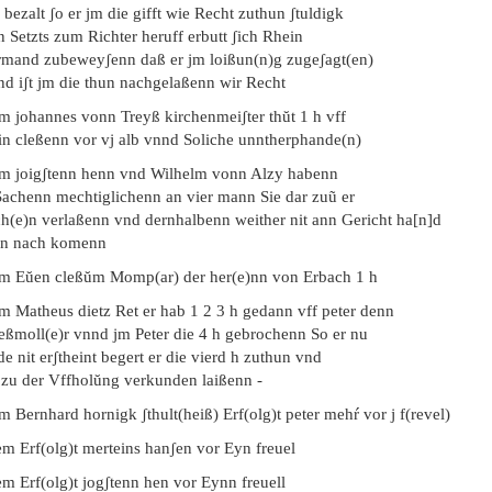
 bezalt ʃo er jm die gifft wie Recht zuthun ʃtuldigk
n Setzts zum Richter heruff erbutt ʃich Rhein
rmand zubeweyʃenn daß er jm loißun(n)g zugeʃagt(en)
nd iʃt jm die thun nachgelaßenn wir Recht
em johannes vonn Treyß kirchenmeiʃter thŭt 1 h vff
in cleßenn vor vj alb vnnd Soliche unntherphande(n)
em joigʃtenn henn vnd Wilhelm vonn Alzy habenn
 Sachenn mechtiglichenn an vier mann Sie dar zuũ er
ch(e)n verlaßenn vnd dernhalbenn weither nit ann Gericht ha[n]d
nn nach komenn
em Eŭen cleßŭm Momp(ar) der her(e)nn von Erbach 1 h
em Matheus dietz Ret er hab 1 2 3 h gedann vff peter denn
ießmoll(e)r vnnd jm Peter die 4 h gebrochenn So er nu
e nit erʃtheint begert er die vierd h zuthun vnd
 zu der Vffholŭng verkunden laißenn -
m Bernhard hornigk ʃthult(heiß) Erf(olg)t peter mehŕ vor j f(revel)
em Erf(olg)t merteins hanʃen vor Eyn freuel
em Erf(olg)t jogʃtenn hen vor Eynn freuell