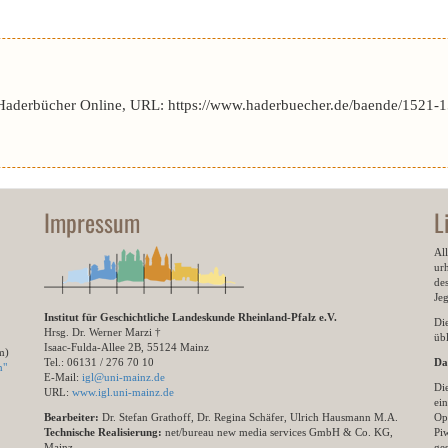
 Haderbücher Online, URL: https://www.haderbuecher.de/baende/1521-1
Impressum
L
All
ur
des
Je
Institut für Geschichtliche Landeskunde Rheinland-Pfalz e.V.
Di
Hrsg. Dr. Werner Marzi †
übl
Isaac-Fulda-Allee 2B, 55124 Mainz
m)
Tel.: 06131 / 276 70 10
Da
n"
E-Mail:
igl@uni-mainz.de
Di
URL:
www.igl.uni-mainz.de
ein
Bearbeiter:
Dr. Stefan Grathoff, Dr. Regina Schäfer, Ulrich Hausmann M.A.
Op
Technische Realisierung:
net/bureau new media services GmbH & Co. KG,
Pi
Mainz
ge