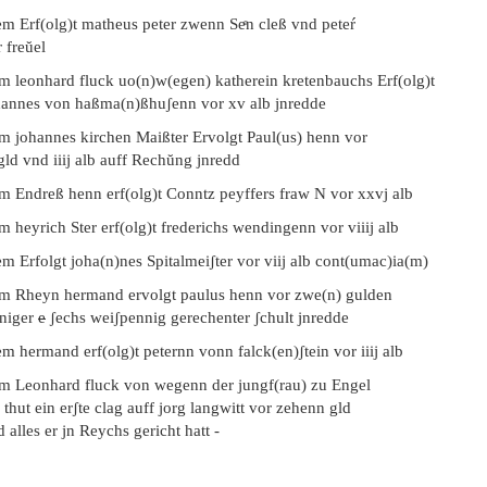
m Erf(olg)t matheus peter zwenn Seͤn cleß vnd peteŕ
 freŭel
em leonhard fluck uo(n)w(egen) katherein kretenbauchs Erf(olg)t
hannes von haßma(n)ßhuʃenn vor xv alb jnredde
em johannes kirchen Maißter Ervolgt Paul(us) henn vor
 gld vnd iiij alb auff Rechŭng jnredd
em Endreß henn erf(olg)t Conntz peyffers fraw N vor xxvj alb
m heyrich Ster erf(olg)t frederichs wendingenn vor viiij alb
m Erfolgt joha(n)nes Spitalmeiʃter vor viij alb cont(umac)ia(m)
em Rheyn hermand ervolgt paulus henn vor zwe(n) gulden
niger
e
ʃechs weiʃpennig gerechenter ʃchult jnredde
m hermand erf(olg)t peternn vonn falck(en)ʃtein vor iiij alb
em Leonhard fluck von wegenn der jungf(rau) zu Engel
 thut ein erʃte clag auff jorg langwitt vor zehenn gld
 alles er jn Reychs gericht hatt -