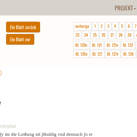
PROJEKT
vorherige
1
2
3
4
5
6
7
23
24
25
26
27
28
29
Bl. 120v
Bl. 121
Bl. 121v
Bl. 122
Bl. 126v
Bl. 127
Bl. 127v
Bl. 128
ⓘ
e
nskription
ʃy im die Loißung nit ʃthuldig vnd dennach ʃo er