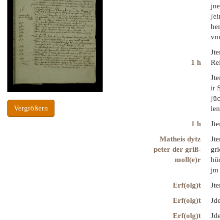
jne
ʃei
he
vn
Jt
1 h
Re
Jt
ir
ʃŭ
Vergrößern
le
1 h
Jt
Matheis dytz
Jt
peter der griß-
gr
moll(e)r
hŭd
jm
Erf(olg)t
Jte
Erf(olg)t
Jd
Erf(olg)t
Jd