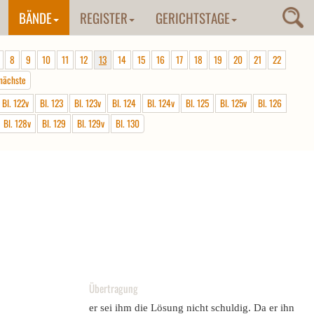
BÄNDE
REGISTER
GERICHTSTAGE
8
9
10
11
12
13
14
15
16
17
18
19
20
21
22
nächste
Bl. 122v
Bl. 123
Bl. 123v
Bl. 124
Bl. 124v
Bl. 125
Bl. 125v
Bl. 126
Bl. 128v
Bl. 129
Bl. 129v
Bl. 130
Übertragung
er sei ihm die Lösung nicht schuldig. Da er ihn