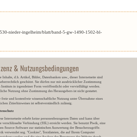
530-nieder-ingelheim/blatt/band-5-gw-1490-1502-bl-
izenz & Nutzungsbedingungen
e Inhalte, d.h. Artikel, Bilder, Datenbanken usw., dieser Internetseite sind
heberrechtlich geschützt. Sie dürfen nur mit ausdrücklicher Zustimmung
 Instituts in irgendeiner Form veröffentlicht oder vervielfältigt werden.
gliche Nutzung ohne Zustimmung des Herausgebers ist nicht gestattet.
e freie und kostenfreie wissenschaftliche Nutzung unter Übernahme eines
ichen Zitierhinweises ist selbstverständlich zulässig.
tenschutz
ese Internetseite erhebt keine personenbezogenen Daten und kann über
e verschlüsselte Verbindung (SSL) erreicht werden. Sie benutzt Piwik, eine
en-Source-Software zur statistischen Auswertung der Besucherzugriffe.
wik verwendet sog. "Cookies", Textdateien, die auf Ihrem Computer
speichert werden und die eine Analyse der Benutzung der Website durch