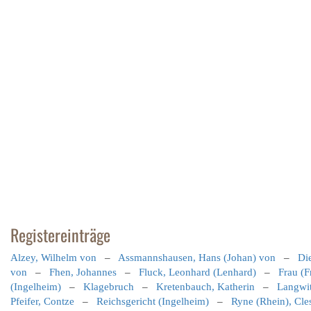
Registereinträge
Alzey, Wilhelm von
–
Assmannshausen, Hans (Johan) von
–
Di
von
–
Fhen, Johannes
–
Fluck, Leonhard (Lenhard)
–
Frau (F
(Ingelheim)
–
Klagebruch
–
Kretenbauch, Katherin
–
Langwit
Pfeifer, Contze
–
Reichsgericht (Ingelheim)
–
Ryne (Rhein), Cle