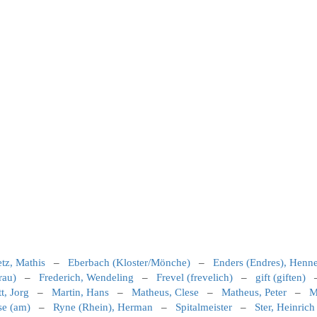
etz, Mathis
–
Eberbach (Kloster/Mönche)
–
Enders (Endres), Henn
rau)
–
Frederich, Wendeling
–
Frevel (frevelich)
–
gift (giften)
t, Jorg
–
Martin, Hans
–
Matheus, Clese
–
Matheus, Peter
–
M
se (am)
–
Ryne (Rhein), Herman
–
Spitalmeister
–
Ster, Heinrich