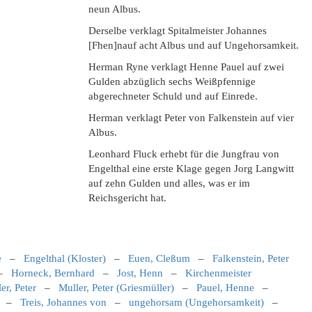
neun Albus.
Derselbe verklagt Spitalmeister Johannes
[Fhen]nauf acht Albus und auf Ungehorsamkeit.
Herman Ryne verklagt Henne Pauel auf zwei
Gulden abzüglich sechs Weißpfennige
abgerechneter Schuld und auf Einrede.
Herman verklagt Peter von Falkenstein auf vier
Albus.
Leonhard Fluck erhebt für die Jungfrau von
Engelthal eine erste Klage gegen Jorg Langwitt
auf zehn Gulden und alles, was er im
Reichsgericht hat.
e
–
Engelthal (Kloster)
–
Euen, Cleßum
–
Falkenstein, Peter
–
Horneck, Bernhard
–
Jost, Henn
–
Kirchenmeister
er, Peter
–
Muller, Peter (Griesmüller)
–
Pauel, Henne
–
–
Treis, Johannes von
–
ungehorsam (Ungehorsamkeit)
–