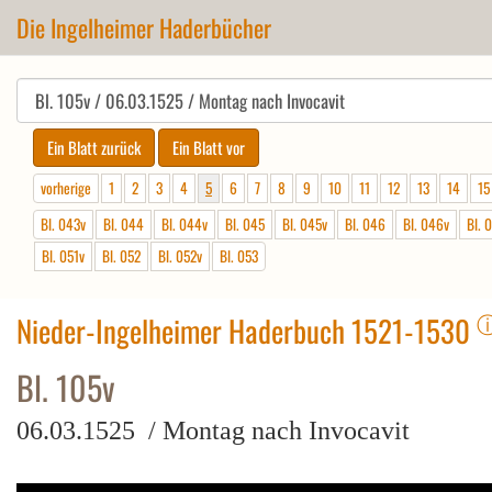
Die Ingelheimer Haderbücher
vorherige
1
2
3
4
5
6
7
8
9
10
11
12
13
14
15
Bl. 043v
Bl. 044
Bl. 044v
Bl. 045
Bl. 045v
Bl. 046
Bl. 046v
Bl. 
Bl. 051v
Bl. 052
Bl. 052v
Bl. 053
Nieder-Ingelheimer Haderbuch 1521-1530
Bl. 105v
06.03.1525 / Montag nach Invocavit