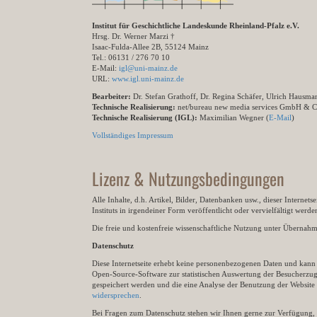
Institut für Geschichtliche Landeskunde Rheinland-Pfalz e.V.
Hrsg. Dr. Werner Marzi †
Isaac-Fulda-Allee 2B, 55124 Mainz
Tel.: 06131 / 276 70 10
E-Mail:
igl@uni-mainz.de
URL:
www.igl.uni-mainz.de
Bearbeiter:
Dr. Stefan Grathoff, Dr. Regina Schäfer, Ulrich Hausm
Technische Realisierung:
net/bureau new media services GmbH & 
Technische Realisierung (IGL):
Maximilian Wegner (
E-Mail
)
Vollständiges Impressum
Lizenz & Nutzungsbedingungen
Alle Inhalte, d.h. Artikel, Bilder, Datenbanken usw., dieser Internet
Instituts in irgendeiner Form veröffentlicht oder vervielfältigt wer
Die freie und kostenfreie wissenschaftliche Nutzung unter Übernahme 
Datenschutz
Diese Internetseite erhebt keine personenbezogenen Daten und kann ü
Open-Source-Software zur statistischen Auswertung der Besucherzugr
gespeichert werden und die eine Analyse der Benutzung der Websit
widersprechen
.
Bei Fragen zum Datenschutz stehen wir Ihnen gerne zur Verfügung, 