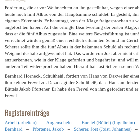
Forderung, die er vor Weihnachten an ihn gestellt hat, wegen einer 
heute noch fünf Albus von der Hauptsumme schuldet. Er gesteht, ihm 
eigenen Erkenntnis. Er beantragt, von der Klage freigesprochen zu w
angefochten haben. Auf die erfolgte Beantwortung der ersten Klage, 
dass er die fünf Albus zugesteht. Eine weitere Beweisführung ist unnö
verrechnet würden gemäß einer rechtlich erkannten Schuld im Gericht
Scherer sollte ihm die fünf Albus in der bekannten Schuld als recht
Weigand deshalb aufgewendet hat. Das wurde von Jost aber nicht erfü
anzuerkennen, wie in der Klage gefordert und begehrt ist, und will
anderen Teil widersprochen haben. Hierauf hat Jost Scherer seinen 
Bernhard Horneck, Schultheiß, fordert von Hans von Daxweiler einen
ihm keinen Frevel zu. Dazu sagt der Schultheiß, dass Hans am letzte
Büttels Jakob Pfortener. Er habe den Frevel von ihm gefordert und er
Frevel
Registereinträge
Arbeit (arbeiten)
–
Augenschein
–
Buettel (Büttel) (Ingelheim)
Bernhard
–
Pfortener, Jakob
–
Scherer, Jost (Joist, Johannes)