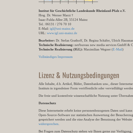
Institut für Geschichtliche Landeskunde Rheinland-Pfalz e.V.
Hrsg. Dr. Werner Marzi †
Isaac-Fulda-Allee 2B, 55124 Mainz
Tel.: 06131 / 276 70 10
E-Mail:
igl@uni-mainz.de
URL:
www.igl.uni-mainz.de
Bearbeiter:
Dr. Stefan Grathoff, Dr. Regina Schäfer, Ulrich Hausm
Technische Realisierung:
net/bureau new media services GmbH & 
Technische Realisierung (IGL):
Maximilian Wegner (
E-Mail
)
Vollständiges Impressum
Lizenz & Nutzungsbedingungen
Alle Inhalte, d.h. Artikel, Bilder, Datenbanken usw., dieser Internet
Instituts in irgendeiner Form veröffentlicht oder vervielfältigt wer
Die freie und kostenfreie wissenschaftliche Nutzung unter Übernahme 
Datenschutz
Diese Internetseite erhebt keine personenbezogenen Daten und kann ü
Open-Source-Software zur statistischen Auswertung der Besucherzugr
gespeichert werden und die eine Analyse der Benutzung der Websit
widersprechen
.
Bei Fragen zum Datenschutz stehen wir Ihnen gerne zur Verfügung, 