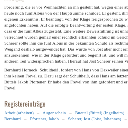
Forderung, die er vor Weihnachten an ihn gestellt hat, wegen einer 
heute noch fünf Albus von der Hauptsumme schuldet. Er gesteht, ihm 
eigenen Erkenntnis. Er beantragt, von der Klage freigesprochen zu w
angefochten haben. Auf die erfolgte Beantwortung der ersten Klage, 
dass er die fünf Albus zugesteht. Eine weitere Beweisführung ist unnö
verrechnet würden gemäß einer rechtlich erkannten Schuld im Gericht
Scherer sollte ihm die fünf Albus in der bekannten Schuld als recht
Weigand deshalb aufgewendet hat. Das wurde von Jost aber nicht erfü
anzuerkennen, wie in der Klage gefordert und begehrt ist, und will
anderen Teil widersprochen haben. Hierauf hat Jost Scherer seinen 
Bernhard Horneck, Schultheiß, fordert von Hans von Daxweiler einen
ihm keinen Frevel zu. Dazu sagt der Schultheiß, dass Hans am letzte
Büttels Jakob Pfortener. Er habe den Frevel von ihm gefordert und er
Frevel
Registereinträge
Arbeit (arbeiten)
–
Augenschein
–
Buettel (Büttel) (Ingelheim)
Bernhard
–
Pfortener, Jakob
–
Scherer, Jost (Joist, Johannes)