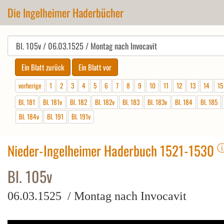
Die Ingelheimer Haderbücher
vorherige
1
2
3
4
5
6
7
8
9
10
11
12
13
14
15
Bl. 181
Bl. 181v
Bl. 182
Bl. 182v
Bl. 183
Bl. 183v
Bl. 184
Bl. 185
Bl. 184v
Bl. 191
Bl. 191v
Nieder-Ingelheimer Haderbuch 1521-1530
Bl. 105v
06.03.1525 / Montag nach Invocavit