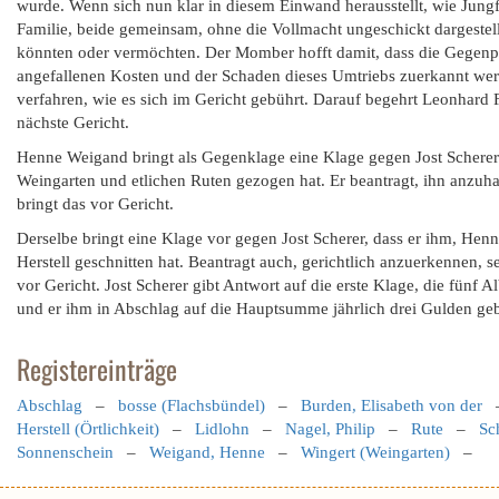
wurde. Wenn sich nun klar in diesem Einwand herausstellt, wie Jungf
Familie, beide gemeinsam, ohne die Vollmacht ungeschickt dargestell
könnten oder vermöchten. Der Momber hofft damit, dass die Gegenpa
angefallenen Kosten und der Schaden dieses Umtriebs zuerkannt werde
verfahren, wie es sich im Gericht gebührt. Darauf begehrt Leonhard
nächste Gericht.
Henne Weigand bringt als Gegenklage eine Klage gegen Jost Scherer 
Weingarten und etlichen Ruten gezogen hat. Er beantragt, ihn anzuh
bringt das vor Gericht.
Derselbe bringt eine Klage vor gegen Jost Scherer, dass er ihm, Hen
Herstell geschnitten hat. Beantragt auch, gerichtlich anzuerkennen,
vor Gericht. Jost Scherer gibt Antwort auf die erste Klage, die fünf A
und er ihm in Abschlag auf die Hauptsumme jährlich drei Gulden geben 
Registereinträge
Abschlag
–
bosse (Flachsbündel)
–
Burden, Elisabeth von der
Herstell (Örtlichkeit)
–
Lidlohn
–
Nagel, Philip
–
Rute
–
Sch
Sonnenschein
–
Weigand, Henne
–
Wingert (Weingarten)
–