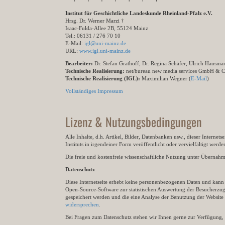
Institut für Geschichtliche Landeskunde Rheinland-Pfalz e.V.
Hrsg. Dr. Werner Marzi †
Isaac-Fulda-Allee 2B, 55124 Mainz
Tel.: 06131 / 276 70 10
E-Mail:
igl@uni-mainz.de
URL:
www.igl.uni-mainz.de
Bearbeiter:
Dr. Stefan Grathoff, Dr. Regina Schäfer, Ulrich Hausm
Technische Realisierung:
net/bureau new media services GmbH & 
Technische Realisierung (IGL):
Maximilian Wegner (
E-Mail
)
Vollständiges Impressum
Lizenz & Nutzungsbedingungen
Alle Inhalte, d.h. Artikel, Bilder, Datenbanken usw., dieser Internet
Instituts in irgendeiner Form veröffentlicht oder vervielfältigt wer
Die freie und kostenfreie wissenschaftliche Nutzung unter Übernahme 
Datenschutz
Diese Internetseite erhebt keine personenbezogenen Daten und kann ü
Open-Source-Software zur statistischen Auswertung der Besucherzugr
gespeichert werden und die eine Analyse der Benutzung der Websit
widersprechen
.
Bei Fragen zum Datenschutz stehen wir Ihnen gerne zur Verfügung, 