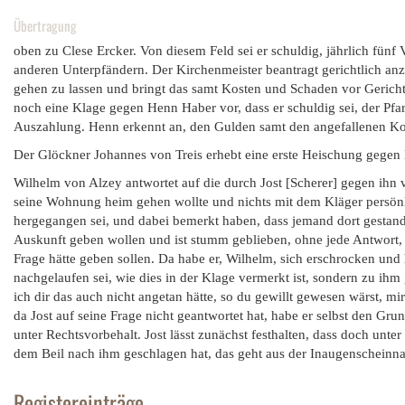
Übertragung
oben zu Clese Ercker. Von diesem Feld sei er schuldig, jährlich fünf
anderen Unterpfändern. Der Kirchenmeister beantragt gerichtlich anz
gehen zu lassen und bringt das samt Kosten und Schaden vor Gericht
noch eine Klage gegen Henn Haber vor, dass er schuldig sei, der Pfa
Auszahlung. Henn erkennt an, den Gulden samt den angefallenen Kos
Der Glöckner Johannes von Treis erhebt eine erste Heischung gegen
Wilhelm von Alzey antwortet auf die durch Jost [Scherer] gegen ihn v
seine Wohnung heim gehen wollte und nichts mit dem Kläger persönlic
hergegangen sei, und dabei bemerkt haben, dass jemand dort gestan
Auskunft geben wollen und ist stumm geblieben, ohne jede Antwort, 
Frage hätte geben sollen. Da habe er, Wilhelm, sich erschrocken und 
nachgelaufen sei, wie dies in der Klage vermerkt ist, sondern zu ih
ich dir das auch nicht angetan hätte, so du gewillt gewesen wärst, m
da Jost auf seine Frage nicht geantwortet hat, habe er selbst den Gr
unter Rechtsvorbehalt. Jost lässt zunächst festhalten, dass doch unter
dem Beil nach ihm geschlagen hat, das geht aus der Inaugenscheinn
Registereinträge