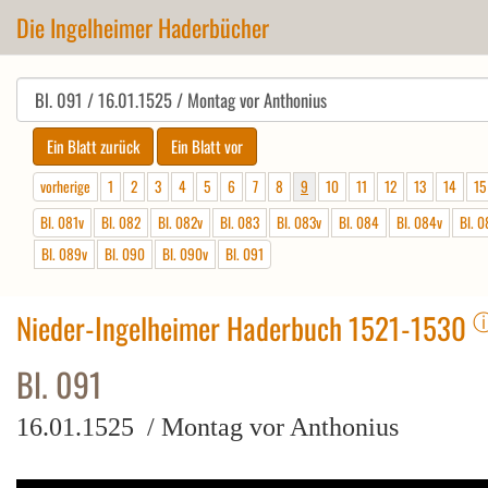
Die Ingelheimer Haderbücher
vorherige
1
2
3
4
5
6
7
8
9
10
11
12
13
14
15
Bl. 081v
Bl. 082
Bl. 082v
Bl. 083
Bl. 083v
Bl. 084
Bl. 084v
Bl. 0
Bl. 089v
Bl. 090
Bl. 090v
Bl. 091
Nieder-Ingelheimer Haderbuch 1521-1530
Bl. 091
16.01.1525 / Montag vor Anthonius