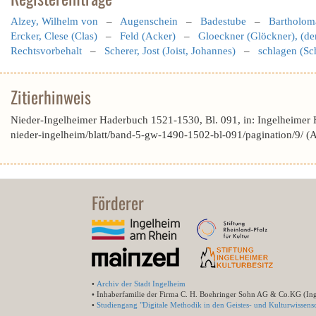
Alzey, Wilhelm von
–
Augenschein
–
Badestube
–
Bartholom
Ercker, Clese (Clas)
–
Feld (Acker)
–
Gloeckner (Glöckner), (de
Rechtsvorbehalt
–
Scherer, Jost (Joist, Johannes)
–
schlagen (Sc
Zitierhinweis
Nieder-Ingelheimer Haderbuch 1521-1530, Bl. 091, in: Ingelheimer
nieder-ingelheim/blatt/band-5-gw-1490-1502-bl-091/pagination/9/ 
Förderer
•
Archiv der Stadt Ingelheim
• Inhaberfamilie der Firma C. H. Boehringer Sohn AG & Co.KG (In
•
Studiengang "Digitale Methodik in den Geistes- und Kulturwissensc