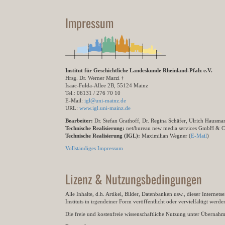
Impressum
Institut für Geschichtliche Landeskunde Rheinland-Pfalz e.V.
Hrsg. Dr. Werner Marzi †
Isaac-Fulda-Allee 2B, 55124 Mainz
Tel.: 06131 / 276 70 10
E-Mail:
igl@uni-mainz.de
URL:
www.igl.uni-mainz.de
Bearbeiter:
Dr. Stefan Grathoff, Dr. Regina Schäfer, Ulrich Hausm
Technische Realisierung:
net/bureau new media services GmbH & 
Technische Realisierung (IGL):
Maximilian Wegner (
E-Mail
)
Vollständiges Impressum
Lizenz & Nutzungsbedingungen
Alle Inhalte, d.h. Artikel, Bilder, Datenbanken usw., dieser Internet
Instituts in irgendeiner Form veröffentlicht oder vervielfältigt wer
Die freie und kostenfreie wissenschaftliche Nutzung unter Übernahme 