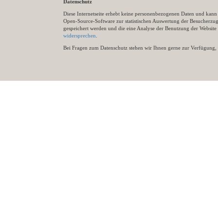
Datenschutz
Diese Internetseite erhebt keine personenbezogenen Daten und kann ü
Open-Source-Software zur statistischen Auswertung der Besucherzugr
gespeichert werden und die eine Analyse der Benutzung der Websit
widersprechen
.
Bei Fragen zum Datenschutz stehen wir Ihnen gerne zur Verfügung, 