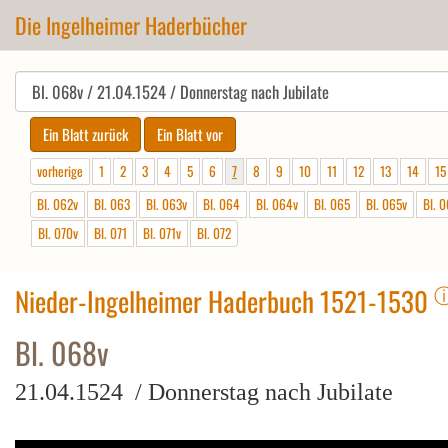
Die Ingelheimer Haderbücher
vorherige
1
2
3
4
5
6
7
8
9
10
11
12
13
14
15
Bl. 062v
Bl. 063
Bl. 063v
Bl. 064
Bl. 064v
Bl. 065
Bl. 065v
Bl. 
Bl. 070v
Bl. 071
Bl. 071v
Bl. 072
Nieder-Ingelheimer Haderbuch 1521-1530
Bl. 068v
21.04.1524 / Donnerstag nach Jubilate