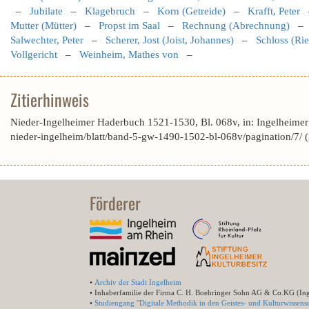
–
Jubilate
–
Klagebruch
–
Korn (Getreide)
–
Krafft, Peter
Mutter (Mütter)
–
Propst im Saal
–
Rechnung (Abrechnung)
Salwechter, Peter
–
Scherer, Jost (Joist, Johannes)
–
Schloss (Rie
Vollgericht
–
Weinheim, Mathes von
–
Zitierhinweis
Nieder-Ingelheimer Haderbuch 1521-1530, Bl. 068v, in: Ingelheime
nieder-ingelheim/blatt/band-5-gw-1490-1502-bl-068v/pagination/7/
Förderer
•
Archiv der Stadt Ingelheim
• Inhaberfamilie der Firma C. H. Boehringer Sohn AG & Co.KG (In
•
Studiengang "Digitale Methodik in den Geistes- und Kulturwissensc