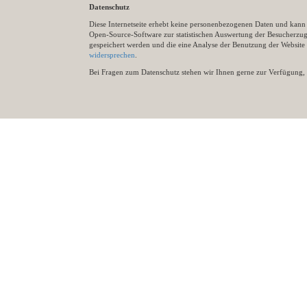
Datenschutz
Diese Internetseite erhebt keine personenbezogenen Daten und kann ü
Open-Source-Software zur statistischen Auswertung der Besucherzugr
gespeichert werden und die eine Analyse der Benutzung der Websit
widersprechen
.
Bei Fragen zum Datenschutz stehen wir Ihnen gerne zur Verfügung, 