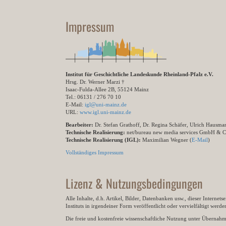
Impressum
Institut für Geschichtliche Landeskunde Rheinland-Pfalz e.V.
Hrsg. Dr. Werner Marzi †
Isaac-Fulda-Allee 2B, 55124 Mainz
Tel.: 06131 / 276 70 10
E-Mail:
igl@uni-mainz.de
URL:
www.igl.uni-mainz.de
Bearbeiter:
Dr. Stefan Grathoff, Dr. Regina Schäfer, Ulrich Hausm
Technische Realisierung:
net/bureau new media services GmbH & 
Technische Realisierung (IGL):
Maximilian Wegner (
E-Mail
)
Vollständiges Impressum
Lizenz & Nutzungsbedingungen
Alle Inhalte, d.h. Artikel, Bilder, Datenbanken usw., dieser Internet
Instituts in irgendeiner Form veröffentlicht oder vervielfältigt wer
Die freie und kostenfreie wissenschaftliche Nutzung unter Übernahme 