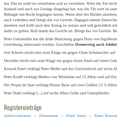
hat. Das ist wohl zu vernehmen und zu verstehen. Wäre die Tür nicht 
dastand und auch zur Genüge dargelegt hat, was die Tür wert ist sam
Beklagte mit Recht begnügen lassen. Wenn aber der Richter anerkenne
nach verhalten und bringt das vor Gericht. Dagegen nimmt Salwechte
daneben und hofft auch den Antrag zu nutzen und soll gerichtlich er
dafür zu geben. Ruft damit das Gericht an. Bringt das vor Gericht. Be
Peter Griesmüller hat die dritte Heischung gegen Hans von Ingelhei
Gerichtstag anberaumt worden. Geschehen
Donnerstag nach Jubilat
Jost Scherer reicht eine erste Klage ein gegen Clese Schumacher auf 
Derselbe reicht eine erste Klage ein gegen Antze Emel auf einen Gul
Konrad Emel verklagt Peter Muller auf das Gerichtsbuch auf sechs A
Peter Krafft verklagt Mathes von Weinheim auf 15 Albus und auf Ein
Der Propst im Saal verklagt Henne Ryne auf zwei Gulden 12 ½ Albus
Peter Stahl verklagt [...] auf sechs Albus Gülte und Unterpfänder.
Registereinträge
Arbeit (arbeiten)
–
Donnerstag
–
Emel, Antze
–
Emel, Konra