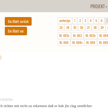
PROJEKT
vorherige
1
2
3
4
5
6
7
23
24
25
26
27
28
29
Bl. 062v
Bl. 063
Bl. 063v
Bl. 06
Bl. 068
Bl. 068v
Bl. 069
Bl. 069
ⓘ
nskription
h richter mit recht zu erkennen daß er hab ʃin clag zemlícher