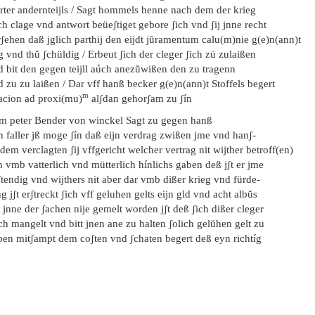
rter andernteijls / Sagt hommels henne nach dem der krieg
h clage vnd antwort beüeʃtiget gebore ʃich vnd ʃij jnne recht
ʃehen daß jglich parthij den eijdt jŭramentum calu(m)nie g(e)n(ann)t
g vnd thŭ ʃchüldig / Erbeut ʃich der cleger ʃich zü zulaißen
d bit den gegen teijll aúch anezŭwißen den zu tragenn
 zu zu laißen / Dar vff hanß becker g(e)n(ann)t Stoffels begert
m
lacion ad proxi(mu)
alʃdan gehorʃam zu ʃín
em peter Bender von winckel Sagt zu gegen hanß
n faller jß moge ʃín daß eijn verdrag zwißen jme vnd hanʃ-
dem verclagten ʃij vffgericht welcher vertrag nit wijther betroff(en)
 vmb vatterlich vnd mütterlich hínlichs gaben deß jʃt er jme
tendig vnd wijthers nit aber dar vmb dißer krieg vnd fürde-
g jʃt erʃtreckt ʃich vff geluhen gelts eijn gld vnd acht albŭs
 jnne der ʃachen nije gemelt worden jʃt deß ʃich dißer cleger
h mangelt vnd bitt jnen ane zu halten ʃolich gelŭhen gelt zu
ben mitʃampt dem coʃten vnd ʃchaten begert deß eyn richtíg