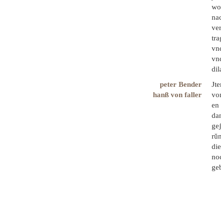
wo
nac
ver
tra
vn
vnd
di
peter Bender
Jt
hanß von faller
vo
en 
dan
geʃ
rŭn
die
noc
ge