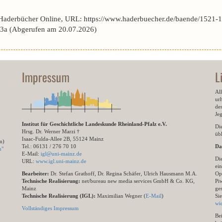
 Haderbücher Online, URL: https://www.haderbuecher.de/baende/1521-1
a (Abgerufen am 20.07.2026)
Impressum
L
All
ur
des
Je
Institut für Geschichtliche Landeskunde Rheinland-Pfalz e.V.
Di
Hrsg. Dr. Werner Marzi †
übl
Isaac-Fulda-Allee 2B, 55124 Mainz
m)
Tel.: 06131 / 276 70 10
Da
n"
E-Mail:
igl@uni-mainz.de
Di
URL:
www.igl.uni-mainz.de
ein
Bearbeiter:
Dr. Stefan Grathoff, Dr. Regina Schäfer, Ulrich Hausmann M.A.
Op
Technische Realisierung:
net/bureau new media services GmbH & Co. KG,
Pi
Mainz
ge
Technische Realisierung (IGL):
Maximilian Wegner (
E-Mail
)
Si
wi
Vollständiges Impressum
Be