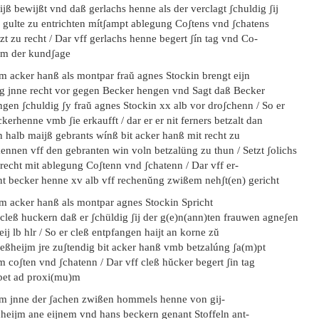
jß bewijßt vnd daß gerlachs henne als der verclagt ʃchuldig ʃij
e gulte zu entrichten mítʃampt ablegung Coʃtens vnd ʃchatens
zt zu recht / Dar vff gerlachs henne begert ʃín tag vnd Co-
am der kundʃage
em acker hanß als montpar fraŭ agnes Stockin brengt eijn
ag jnne recht vor gegen Becker hengen vnd Sagt daß Becker
ngen ʃchuldig ʃy fraŭ agnes Stockin xx alb vor droʃchenn / So er
kerhenne vmb ʃie erkaufft / dar er er nit ferners betzalt dan
n halb maijß gebrants wínß bit acker hanß mit recht zu
ennen vff den gebranten win voln betzalüng zu thun / Setzt ʃolichs
recht mit ablegung Coʃtenn vnd ʃchatenn / Dar vff er-
nt becker henne xv alb vff rechenŭng zwißem nehʃt(en) gericht
em acker hanß als montpar agnes Stockin Spricht
 cleß huckern daß er ʃchüldig ʃij der g(e)n(ann)ten frauwen agneʃen
ij lb hlr / So er cleß entpfangen haijt an korne zŭ
geßheijm jre zuʃtendig bit acker hanß vmb betzalúng ʃa(m)pt
 coʃten vnd ʃchatenn / Dar vff cleß hŭcker begert ʃin tag
bet ad proxi(mu)m
em jnne der ʃachen zwißen hommels henne von gij-
nheijm ane eijnem vnd hans beckern genant Stoffeln ant-