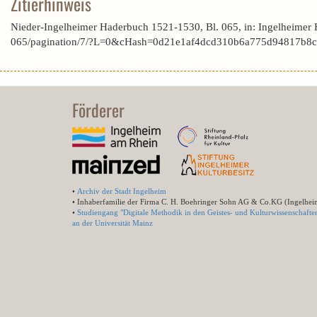
Zitierhinweis
Nieder-Ingelheimer Haderbuch 1521-1530, Bl. 065, in: Ingelheimer
065/pagination/7/?L=0&cHash=0d21e1af4dcd310b6a775d94817b8c3
Förderer
•
Archiv der Stadt Ingelheim
• Inhaberfamilie der Firma C. H. Boehringer Sohn AG & Co.KG (Ingelhei
•
Studiengang "Digitale Methodik in den Geistes- und Kulturwissenschafte
an der Universität Mainz