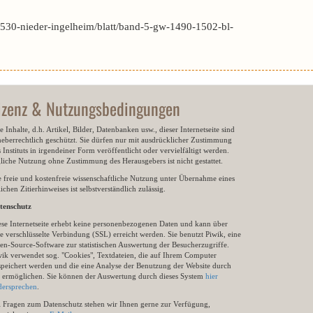
530-nieder-ingelheim/blatt/band-5-gw-1490-1502-bl-
izenz & Nutzungsbedingungen
e Inhalte, d.h. Artikel, Bilder, Datenbanken usw., dieser Internetseite sind
heberrechtlich geschützt. Sie dürfen nur mit ausdrücklicher Zustimmung
 Instituts in irgendeiner Form veröffentlicht oder vervielfältigt werden.
gliche Nutzung ohne Zustimmung des Herausgebers ist nicht gestattet.
e freie und kostenfreie wissenschaftliche Nutzung unter Übernahme eines
ichen Zitierhinweises ist selbstverständlich zulässig.
tenschutz
ese Internetseite erhebt keine personenbezogenen Daten und kann über
e verschlüsselte Verbindung (SSL) erreicht werden. Sie benutzt Piwik, eine
en-Source-Software zur statistischen Auswertung der Besucherzugriffe.
wik verwendet sog. "Cookies", Textdateien, die auf Ihrem Computer
speichert werden und die eine Analyse der Benutzung der Website durch
e ermöglichen. Sie können der Auswertung durch dieses System
hier
dersprechen
.
i Fragen zum Datenschutz stehen wir Ihnen gerne zur Verfügung,