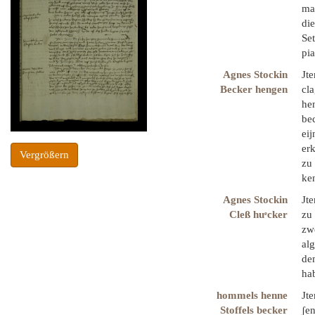
mai
di
Set
pi
Agnes Stockin
Jt
Becker hengen
cl
he
bec
eij
erk
Vergrößern
zu 
ke
Agnes Stockin
Jt
Cleß huͤcker
zu
zwe
al
dem
ha
hommels henne
Jt
Stoffels becker
ʃe