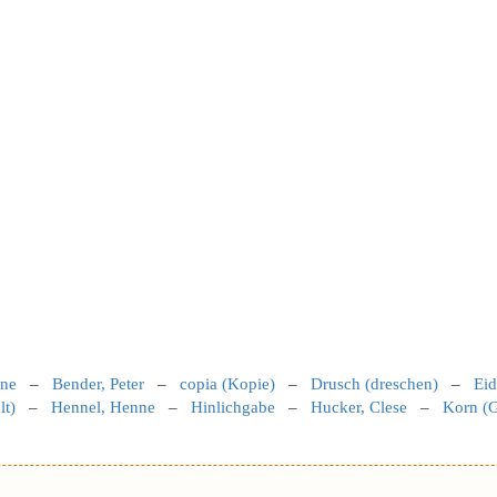
nne
–
Bender, Peter
–
copia (Kopie)
–
Drusch (dreschen)
–
Eid
lt)
–
Hennel, Henne
–
Hinlichgabe
–
Hucker, Clese
–
Korn (G