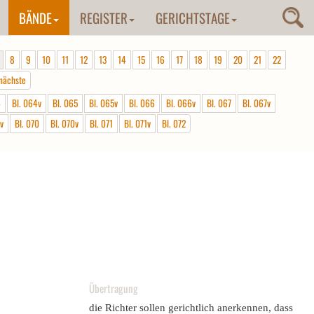
BÄNDE
REGISTER
GERICHTSTAGE
8
9
10
11
12
13
14
15
16
17
18
19
20
21
22
nächste
4
Bl. 064v
Bl. 065
Bl. 065v
Bl. 066
Bl. 066v
Bl. 067
Bl. 067v
v
Bl. 070
Bl. 070v
Bl. 071
Bl. 071v
Bl. 072
Übertragung
die Richter sollen gerichtlich anerkennen, dass