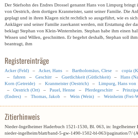
Der Stiefsohn des Endres Drossel genannt Hans von Limpurg bringt i
von Oestrich, dem dortigen Kranmeister, samt seiner Familie. Die 
geplagt und in ihren Klagen nicht rechtlich so ausgeführt, wie es si
Ankläger und seiner Familie zuerkannt werden, mit Erstattung der d
beklagt Stephan von Klein-Winternheim. Stephan habe ihm einen h
Wissen und Willen, geschnitten. Er begehrt deshalb, Stephan soll ihm
beantragt, ihm
Registereinträge
Acker (Feld)
–
Acker, Hans
–
Bartholomäus, Clese
–
copia (K
–
fahren
–
Geschirr
–
Guetlichkeit (Gütlichkeit)
–
Hans (N
Korn (Getreide)
–
Kranmeister (Oestrich)
–
Limpurg, Hans von
–
Oestrich (Ort)
–
Pauel, Henne
–
Pferdegeschirr
–
Prinzipa
(Endres)
–
Thomas, Jakob
–
Wein (Wein)
–
Weinheim (Frei-
Zitierhinweis
Nieder-Ingelheimer Haderbuch 1521-1530, Bl. 063, in: Ingelheimer
nieder-ingelheim/blatt/band-5-gw-1490-1502-bl-063/pagination/7/ 