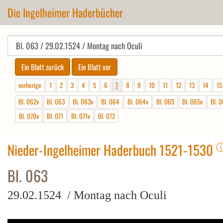
Die Ingelheimer Haderbücher
vorherige
1
2
3
4
5
6
7
8
9
10
11
12
13
14
15
Bl. 062v
Bl. 063
Bl. 063v
Bl. 064
Bl. 064v
Bl. 065
Bl. 065v
Bl. 
Bl. 070v
Bl. 071
Bl. 071v
Bl. 072
Nieder-Ingelheimer Haderbuch 1521-1530
Bl. 063
29.02.1524 / Montag nach Oculi