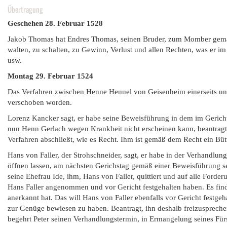
Übertragung
Geschehen 28. Februar 1528
Jakob Thomas hat Endres Thomas, seinen Bruder, zum Momber gemach
walten, zu schalten, zu Gewinn, Verlust und allen Rechten, was er im
usw.
Montag 29. Februar 1524
Das Verfahren zwischen Henne Hennel von Geisenheim einerseits und
verschoben worden.
Lorenz Kancker sagt, er habe seine Beweisführung in dem im Geric
nun Henn Gerlach wegen Krankheit nicht erscheinen kann, beantragt
Verfahren abschließt, wie es Recht. Ihm ist gemäß dem Recht ein Büt
Hans von Faller, der Strohschneider, sagt, er habe in der Verhandl
öffnen lassen, am nächsten Gerichstag gemäß einer Beweisführung sei
seine Ehefrau Ide, ihm, Hans von Faller, quittiert und auf alle Forder
Hans Faller angenommen und vor Gericht festgehalten haben. Es find
anerkannt hat. Das will Hans von Faller ebenfalls vor Gericht festg
zur Genüge bewiesen zu haben. Beantragt, ihn deshalb freizusprech
begehrt Peter seinen Verhandlungstermin, in Ermangelung seines Für