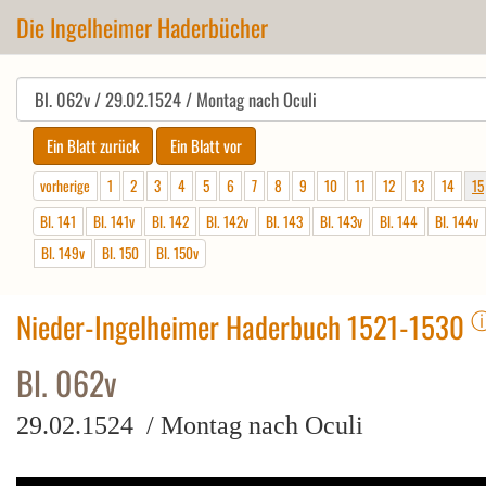
Die Ingelheimer Haderbücher
vorherige
1
2
3
4
5
6
7
8
9
10
11
12
13
14
15
Bl. 141
Bl. 141v
Bl. 142
Bl. 142v
Bl. 143
Bl. 143v
Bl. 144
Bl. 144v
Bl. 149v
Bl. 150
Bl. 150v
Nieder-Ingelheimer Haderbuch 1521-1530
Bl. 062v
29.02.1524 / Montag nach Oculi