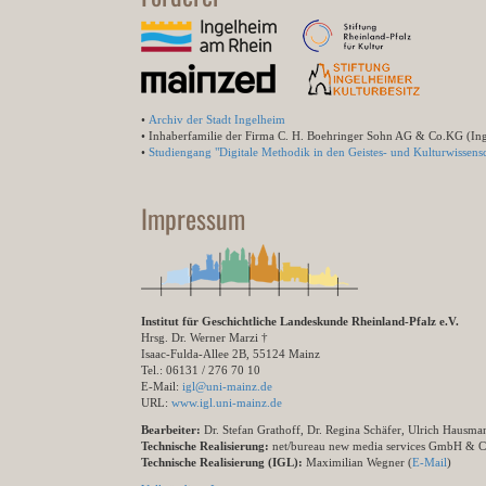
•
Archiv der Stadt Ingelheim
• Inhaberfamilie der Firma C. H. Boehringer Sohn AG & Co.KG (In
•
Studiengang "Digitale Methodik in den Geistes- und Kulturwissensc
Impressum
Institut für Geschichtliche Landeskunde Rheinland-Pfalz e.V.
Hrsg. Dr. Werner Marzi †
Isaac-Fulda-Allee 2B, 55124 Mainz
Tel.: 06131 / 276 70 10
E-Mail:
igl@uni-mainz.de
URL:
www.igl.uni-mainz.de
Bearbeiter:
Dr. Stefan Grathoff, Dr. Regina Schäfer, Ulrich Hausm
Technische Realisierung:
net/bureau new media services GmbH & 
Technische Realisierung (IGL):
Maximilian Wegner (
E-Mail
)