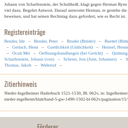
Johann von Scharfenstein, der Schultheiß, klagt gegen Herman Ryne
viel dazu. Begehrt Antwort. Darauf antwortet Herman, er gestehe die
beweisen, und hat seinen Rechtstag dazu gefordert, wie es Recht ist.
Registereinträge
Bender, Ide
–
Bender, Peter
–
Bruder (Brüder)
–
Buettel (Bütt
–
Gerlach, Henn
–
Guetlichkeit (Gütlichkeit)
–
Hennel, Henn
–
Oculi Mei
–
Oeffnungshandlungen (bei Gericht)
–
Quittung 
Scharfenstein, Johann (von)
–
Scherer, Jost (Joist, Johannes)
–
S
Thomas, Jakob
–
Widerruf
–
Zitierhinweis
Nieder-Ingelheimer Haderbuch 1521-1530, Bl. 062v, in: Ingelheime
nieder-ingelheim/blatt/band-5-gw-1490-1502-bl-062v/pagination
Förderer