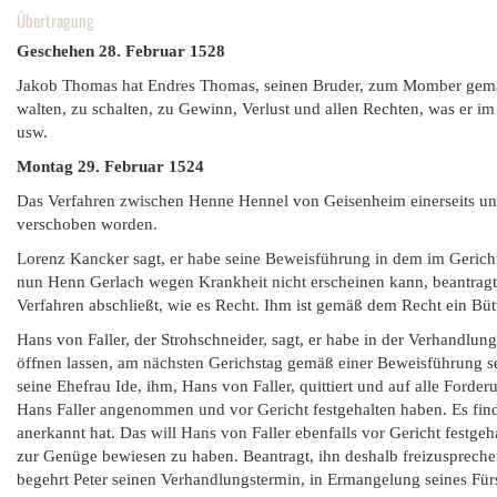
Übertragung
Geschehen 28. Februar 1528
Jakob Thomas hat Endres Thomas, seinen Bruder, zum Momber gemach
walten, zu schalten, zu Gewinn, Verlust und allen Rechten, was er im
usw.
Montag 29. Februar 1524
Das Verfahren zwischen Henne Hennel von Geisenheim einerseits und
verschoben worden.
Lorenz Kancker sagt, er habe seine Beweisführung in dem im Geric
nun Henn Gerlach wegen Krankheit nicht erscheinen kann, beantragt
Verfahren abschließt, wie es Recht. Ihm ist gemäß dem Recht ein Büt
Hans von Faller, der Strohschneider, sagt, er habe in der Verhandl
öffnen lassen, am nächsten Gerichstag gemäß einer Beweisführung sei
seine Ehefrau Ide, ihm, Hans von Faller, quittiert und auf alle Forder
Hans Faller angenommen und vor Gericht festgehalten haben. Es find
anerkannt hat. Das will Hans von Faller ebenfalls vor Gericht festg
zur Genüge bewiesen zu haben. Beantragt, ihn deshalb freizusprech
begehrt Peter seinen Verhandlungstermin, in Ermangelung seines Für