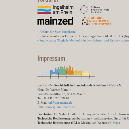
•
Archiv der Stadt Ingelheim
• Inhaberfamilie der Firma C. H. Boehringer Sohn AG & Co.KG (In
•
Studiengang "Digitale Methodik in den Geistes- und Kulturwissensc
Impressum
Institut für Geschichtliche Landeskunde Rheinland-Pfalz e.V.
Hrsg. Dr. Werner Marzi †
Isaac-Fulda-Allee 2B, 55124 Mainz
Tel.: 06131 / 276 70 10
E-Mail:
igl@uni-mainz.de
URL:
www.igl.uni-mainz.de
Bearbeiter:
Dr. Stefan Grathoff, Dr. Regina Schäfer, Ulrich Hausm
Technische Realisierung:
net/bureau new media services GmbH & 
Technische Realisierung (IGL):
Maximilian Wegner (
E-Mail
)