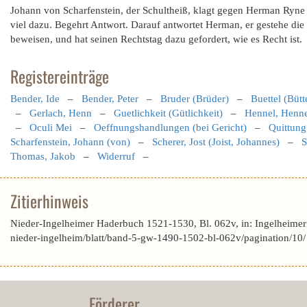
Johann von Scharfenstein, der Schultheiß, klagt gegen Herman Ryne
viel dazu. Begehrt Antwort. Darauf antwortet Herman, er gestehe die
beweisen, und hat seinen Rechtstag dazu gefordert, wie es Recht ist.
Registereinträge
Bender, Ide
–
Bender, Peter
–
Bruder (Brüder)
–
Buettel (Bütt
–
Gerlach, Henn
–
Guetlichkeit (Gütlichkeit)
–
Hennel, Henn
–
Oculi Mei
–
Oeffnungshandlungen (bei Gericht)
–
Quittung 
Scharfenstein, Johann (von)
–
Scherer, Jost (Joist, Johannes)
–
S
Thomas, Jakob
–
Widerruf
–
Zitierhinweis
Nieder-Ingelheimer Haderbuch 1521-1530, Bl. 062v, in: Ingelheime
nieder-ingelheim/blatt/band-5-gw-1490-1502-bl-062v/pagination/10
Förderer