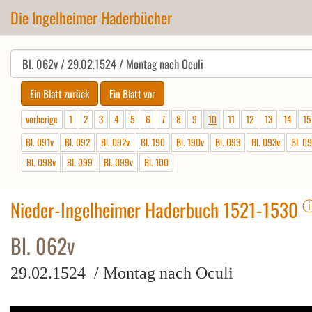
Die Ingelheimer Haderbücher
vorherige
1
2
3
4
5
6
7
8
9
10
11
12
13
14
15
Bl. 091v
Bl. 092
Bl. 092v
Bl. 190
Bl. 190v
Bl. 093
Bl. 093v
Bl. 0
Bl. 098v
Bl. 099
Bl. 099v
Bl. 100
Nieder-Ingelheimer Haderbuch 1521-1530
Bl. 062v
29.02.1524 / Montag nach Oculi