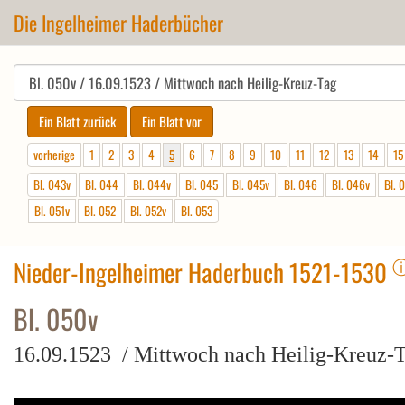
Die Ingelheimer Haderbücher
vorherige
1
2
3
4
5
6
7
8
9
10
11
12
13
14
15
Bl. 043v
Bl. 044
Bl. 044v
Bl. 045
Bl. 045v
Bl. 046
Bl. 046v
Bl. 
Bl. 051v
Bl. 052
Bl. 052v
Bl. 053
Nieder-Ingelheimer Haderbuch 1521-1530
Bl. 050v
16.09.1523 / Mittwoch nach Heilig-Kreuz-