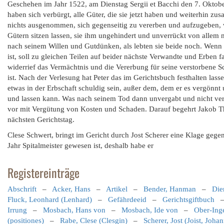
Geschehen im Jahr 1522, am Dienstag Sergii et Bacchi den 7. Oktobe
haben sich verbürgt, alle Güter, die sie jetzt haben und weiterhin 
nichts ausgenommen, sich gegenseitig zu vererben und aufzugeben, wi
Gütern sitzen lassen, sie ihm ungehindert und unverrückt von alle
nach seinem Willen und Gutdünken, als lebten sie beide noch. Wenn
ist, soll zu gleichen Teilen auf beider nächste Verwandte und Erben
widerrief das Vermächtnis und die Vererbung für seine verstorbene Sch
ist. Nach der Verlesung hat Peter das im Gerichtsbuch festhalten las
etwas in der Erbschaft schuldig sein, außer dem, dem er es vergönn
und lassen kann. Was nach seinem Tod dann unvergabt und nicht verg
vor mit Vergütung von Kosten und Schaden. Darauf begehrt Jakob Th
nächsten Gerichtstag.
Clese Schwert, bringt im Gericht durch Jost Scherer eine Klage geg
Jahr Spitalmeister gewesen ist, deshalb habe er
Registereinträge
Abschrift
–
Acker, Hans
–
Artikel
–
Bender, Hanman
–
Die
Fluck, Leonhard (Lenhard)
–
Gefährdeeid
–
Gerichtsgiftbuch
Irrung
–
Mosbach, Hans von
–
Mosbach, Ide von
–
Ober-Ing
(positiones)
–
Rabe, Clese (Clesgin)
–
Scherer, Jost (Joist, Joha