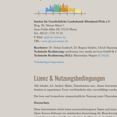
Institut für Geschichtliche Landeskunde Rheinland-Pfalz e.V.
Hrsg. Dr. Werner Marzi †
Isaac-Fulda-Allee 2B, 55124 Mainz
Tel.: 06131 / 276 70 10
E-Mail:
igl@uni-mainz.de
URL:
www.igl.uni-mainz.de
Bearbeiter:
Dr. Stefan Grathoff, Dr. Regina Schäfer, Ulrich Hausm
Technische Realisierung:
net/bureau new media services GmbH & 
Technische Realisierung (IGL):
Maximilian Wegner (
E-Mail
)
Vollständiges Impressum
Lizenz & Nutzungsbedingungen
Alle Inhalte, d.h. Artikel, Bilder, Datenbanken usw., dieser Internet
Instituts in irgendeiner Form veröffentlicht oder vervielfältigt wer
Die freie und kostenfreie wissenschaftliche Nutzung unter Übernahme 
Datenschutz
Diese Internetseite erhebt keine personenbezogenen Daten und kann ü
Open-Source-Software zur statistischen Auswertung der Besucherzugr