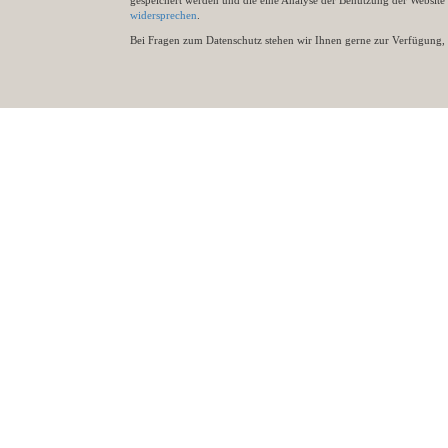
gespeichert werden und die eine Analyse der Benutzung der Websit
widersprechen
.
Bei Fragen zum Datenschutz stehen wir Ihnen gerne zur Verfügung, 