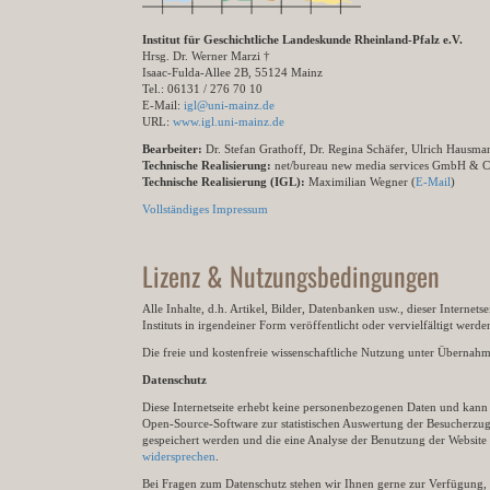
Institut für Geschichtliche Landeskunde Rheinland-Pfalz e.V.
Hrsg. Dr. Werner Marzi †
Isaac-Fulda-Allee 2B, 55124 Mainz
Tel.: 06131 / 276 70 10
E-Mail:
igl@uni-mainz.de
URL:
www.igl.uni-mainz.de
Bearbeiter:
Dr. Stefan Grathoff, Dr. Regina Schäfer, Ulrich Hausm
Technische Realisierung:
net/bureau new media services GmbH & 
Technische Realisierung (IGL):
Maximilian Wegner (
E-Mail
)
Vollständiges Impressum
Lizenz & Nutzungsbedingungen
Alle Inhalte, d.h. Artikel, Bilder, Datenbanken usw., dieser Internet
Instituts in irgendeiner Form veröffentlicht oder vervielfältigt wer
Die freie und kostenfreie wissenschaftliche Nutzung unter Übernahme 
Datenschutz
Diese Internetseite erhebt keine personenbezogenen Daten und kann ü
Open-Source-Software zur statistischen Auswertung der Besucherzugr
gespeichert werden und die eine Analyse der Benutzung der Websit
widersprechen
.
Bei Fragen zum Datenschutz stehen wir Ihnen gerne zur Verfügung, 