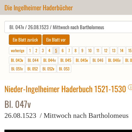
Die Ingelheimer Haderbücher
vorherige
1
2
3
4
5
6
7
8
9
10
11
12
13
14
15
Bl. 043v
Bl. 044
Bl. 044v
Bl. 045
Bl. 045v
Bl. 046
Bl. 046v
Bl. 
Bl. 051v
Bl. 052
Bl. 052v
Bl. 053
Nieder-Ingelheimer Haderbuch 1521-1530
Bl. 047v
26.08.1523 / Mittwoch nach Bartholomeus