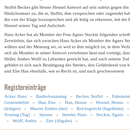
Stoffel Becker gibt Henne Hennel Antwort auf sein zuletzt gegen ihn 
Hinlichssteuer zu, die er, Stoffel, ihm versprochen oder zugeredet ha
ihn von der Klage loszusprechen und als ledig zu erkennen, mit de
Hennel seinen Tag und Aufschub.
Hans Acker hat als Momber der Frau Agnes Stockin folgenden schrift
Zerwürfnis, das sich zwischen Hans Acker als Momber der Agnes Stock
willens und der Meinung sei, so weit es ihm möglich ist, in dem Ver
sich als Momber in seiner Antwort vernehmen lässt und vorträgt, dass 
Heller, Anthes Wolff zu Lebzeiten gereicht hat, und nach seinem Tod 
gebührt es sich nach Bestätigung des Streites, den Gefährdeeid von bei
und Else Han ebenfalls, wie es Recht ist, und nach geschworenem
Registereinträge
Acker, Hans
–
Bartholomäustag
–
Becker, Stoffel
–
Eidesleis
Gemeindehirt
–
Han, Else
–
Han, Henne
–
Hennel, Henne
(ledigen)
–
Maurer, Endres (der)
–
Reichsgericht (Ingelheim)
Sonntag (Tag)
–
Spenne
–
Stemler, Hans
–
Stockin, Agnes
–
Wolff, Anthis
–
Zins (Abgabe)
–