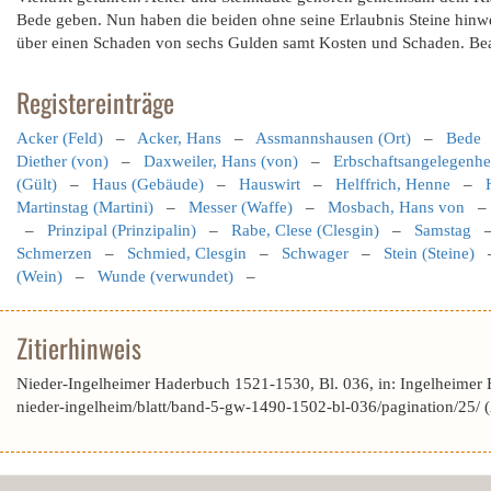
Bede geben. Nun haben die beiden ohne seine Erlaubnis Steine hinwe
über einen Schaden von sechs Gulden samt Kosten und Schaden. Beant
Registereinträge
Acker (Feld)
–
Acker, Hans
–
Assmannshausen (Ort)
–
Bede
Diether (von)
–
Daxweiler, Hans (von)
–
Erbschaftsangelegenhe
(Gült)
–
Haus (Gebäude)
–
Hauswirt
–
Helffrich, Henne
–
Martinstag (Martini)
–
Messer (Waffe)
–
Mosbach, Hans von
–
Prinzipal (Prinzipalin)
–
Rabe, Clese (Clesgin)
–
Samstag
Schmerzen
–
Schmied, Clesgin
–
Schwager
–
Stein (Steine)
(Wein)
–
Wunde (verwundet)
–
Zitierhinweis
Nieder-Ingelheimer Haderbuch 1521-1530, Bl. 036, in: Ingelheimer
nieder-ingelheim/blatt/band-5-gw-1490-1502-bl-036/pagination/25/