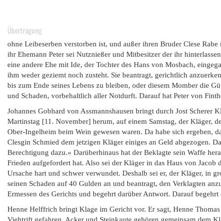
Übertragung
ohne Leibeserben verstorben ist, und außer ihren Bruder Clese Rabe 
ihr Ehemann Peter sei Nutznießer und Mitbesitzer der ihr hinterlass
eine andere Ehe mit Ide, der Tochter des Hans von Mosbach, eingegan
ihm weder geziemt noch zusteht. Sie beantragt, gerichtlich anzuerke
bis zum Ende seines Lebens zu bleiben, oder diesem Momber die Güte
und Schaden, vorbehaltlich aller Notdurft. Darauf hat Peter von Fint
Johannes Gobhard von Assmannshausen bringt durch Jost Scherer Kla
Martinstag [11. November] herum, auf einem Samstag, der Kläger, d
Ober-Ingelheim beim Wein gewesen waren. Da habe sich ergeben, dass
Clesgin Schmied dem jetzigen Kläger einiges an Geld abgezogen. Da 
Berechtigung dazu.« Darüberhinaus hat der Beklagte sein Waffe her
Frieden aufgefordert hat. Also sei der Kläger in das Haus von Jaco
Ursache hart und schwer verwundet. Deshalb sei er, der Kläger, in 
seinen Schaden auf 40 Gulden an und beantragt, den Verklagten anzuh
Ermessen des Gerichts und begehrt darüber Antwort. Darauf begehrt 
Henne Helffrich bringt Klage im Gericht vor. Er sagt, Henne Thomas
Viehtrift gefahren. Acker und Steinkaute gehören gemeinsam dem K