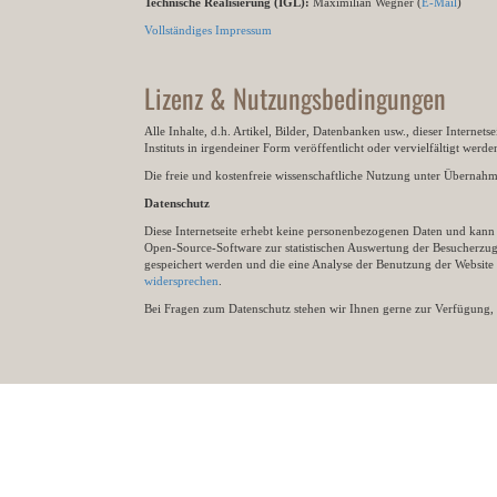
Technische Realisierung (IGL):
Maximilian Wegner (
E-Mail
)
Vollständiges Impressum
Lizenz & Nutzungsbedingungen
Alle Inhalte, d.h. Artikel, Bilder, Datenbanken usw., dieser Internet
Instituts in irgendeiner Form veröffentlicht oder vervielfältigt wer
Die freie und kostenfreie wissenschaftliche Nutzung unter Übernahme 
Datenschutz
Diese Internetseite erhebt keine personenbezogenen Daten und kann ü
Open-Source-Software zur statistischen Auswertung der Besucherzugr
gespeichert werden und die eine Analyse der Benutzung der Websit
widersprechen
.
Bei Fragen zum Datenschutz stehen wir Ihnen gerne zur Verfügung, 