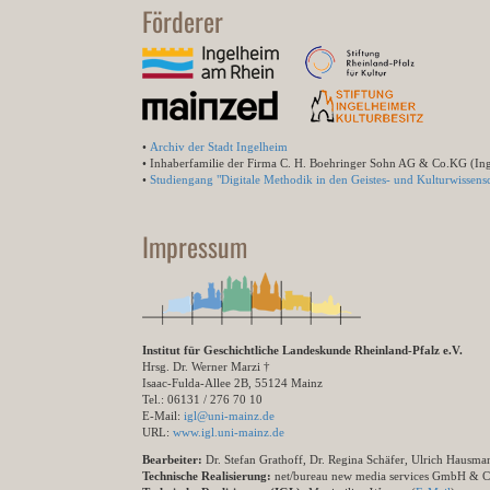
Förderer
•
Archiv der Stadt Ingelheim
• Inhaberfamilie der Firma C. H. Boehringer Sohn AG & Co.KG (In
•
Studiengang "Digitale Methodik in den Geistes- und Kulturwissensc
Impressum
Institut für Geschichtliche Landeskunde Rheinland-Pfalz e.V.
Hrsg. Dr. Werner Marzi †
Isaac-Fulda-Allee 2B, 55124 Mainz
Tel.: 06131 / 276 70 10
E-Mail:
igl@uni-mainz.de
URL:
www.igl.uni-mainz.de
Bearbeiter:
Dr. Stefan Grathoff, Dr. Regina Schäfer, Ulrich Hausm
Technische Realisierung:
net/bureau new media services GmbH & 