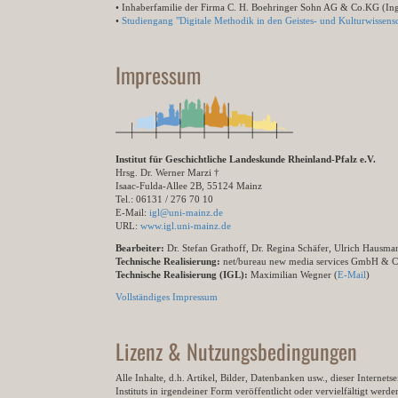
• Inhaberfamilie der Firma C. H. Boehringer Sohn AG & Co.KG (In
•
Studiengang "Digitale Methodik in den Geistes- und Kulturwissensc
Impressum
Institut für Geschichtliche Landeskunde Rheinland-Pfalz e.V.
Hrsg. Dr. Werner Marzi †
Isaac-Fulda-Allee 2B, 55124 Mainz
Tel.: 06131 / 276 70 10
E-Mail:
igl@uni-mainz.de
URL:
www.igl.uni-mainz.de
Bearbeiter:
Dr. Stefan Grathoff, Dr. Regina Schäfer, Ulrich Hausm
Technische Realisierung:
net/bureau new media services GmbH & 
Technische Realisierung (IGL):
Maximilian Wegner (
E-Mail
)
Vollständiges Impressum
Lizenz & Nutzungsbedingungen
Alle Inhalte, d.h. Artikel, Bilder, Datenbanken usw., dieser Internet
Instituts in irgendeiner Form veröffentlicht oder vervielfältigt wer