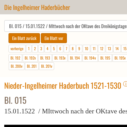
Die Ingelheimer Haderbücher
vorherige
1
2
3
4
5
6
7
8
9
10
11
12
13
14
15
Bl. 192
Bl. 192v
Bl. 193
Bl. 193v
Bl. 194
Bl. 194v
Bl. 195
Bl. 195v
Bl. 200v
Bl. 201
Bl. 201v
Nieder-Ingelheimer Haderbuch 1521-1530
Bl. 015
15.01.1522 / MIttwoch nach der OKtave des