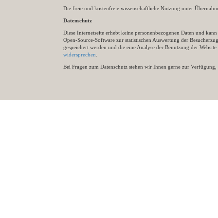
Die freie und kostenfreie wissenschaftliche Nutzung unter Übernahme 
Datenschutz
Diese Internetseite erhebt keine personenbezogenen Daten und kann ü
Open-Source-Software zur statistischen Auswertung der Besucherzugr
gespeichert werden und die eine Analyse der Benutzung der Websit
widersprechen
.
Bei Fragen zum Datenschutz stehen wir Ihnen gerne zur Verfügung, 