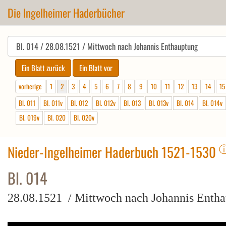
Die Ingelheimer Haderbücher
vorherige
1
2
3
4
5
6
7
8
9
10
11
12
13
14
15
Bl. 011
Bl. 011v
Bl. 012
Bl. 012v
Bl. 013
Bl. 013v
Bl. 014
Bl. 014v
Bl. 019v
Bl. 020
Bl. 020v
Nieder-Ingelheimer Haderbuch 1521-1530
Bl. 014
28.08.1521 / Mittwoch nach Johannis Enth