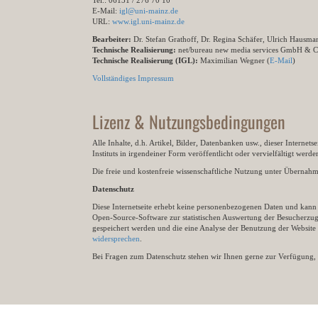
Tel.: 06131 / 276 70 10
E-Mail:
igl@uni-mainz.de
URL:
www.igl.uni-mainz.de
Bearbeiter:
Dr. Stefan Grathoff, Dr. Regina Schäfer, Ulrich Hausm
Technische Realisierung:
net/bureau new media services GmbH & 
Technische Realisierung (IGL):
Maximilian Wegner (
E-Mail
)
Vollständiges Impressum
Lizenz & Nutzungsbedingungen
Alle Inhalte, d.h. Artikel, Bilder, Datenbanken usw., dieser Internet
Instituts in irgendeiner Form veröffentlicht oder vervielfältigt wer
Die freie und kostenfreie wissenschaftliche Nutzung unter Übernahme 
Datenschutz
Diese Internetseite erhebt keine personenbezogenen Daten und kann ü
Open-Source-Software zur statistischen Auswertung der Besucherzugr
gespeichert werden und die eine Analyse der Benutzung der Websit
widersprechen
.
Bei Fragen zum Datenschutz stehen wir Ihnen gerne zur Verfügung, 