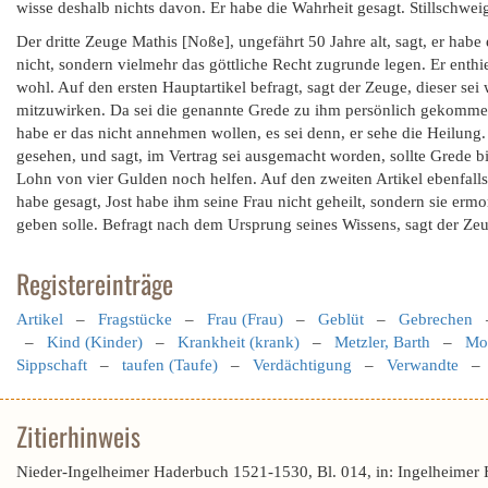
wisse deshalb nichts davon. Er habe die Wahrheit gesagt. Stillschwei
Der dritte Zeuge Mathis [Noße], ungefährt 50 Jahre alt, sagt, er hab
nicht, sondern vielmehr das göttliche Recht zugrunde legen. Er enthi
wohl. Auf den ersten Hauptartikel befragt, sagt der Zeuge, dieser sei
mitzuwirken. Da sei die genannte Grede zu ihm persönlich gekommen
habe er das nicht annehmen wollen, es sei denn, er sehe die Heilung
gesehen, und sagt, im Vertrag sei ausgemacht worden, sollte Grede bi
Lohn von vier Gulden noch helfen. Auf den zweiten Artikel ebenfalls
habe gesagt, Jost habe ihm seine Frau nicht geheilt, sondern sie erm
geben solle. Befragt nach dem Ursprung seines Wissens, sagt der Zeu
Registereinträge
Artikel
–
Fragstücke
–
Frau (Frau)
–
Geblüt
–
Gebrechen
–
Kind (Kinder)
–
Krankheit (krank)
–
Metzler, Barth
–
Mo
Sippschaft
–
taufen (Taufe)
–
Verdächtigung
–
Verwandte
Zitierhinweis
Nieder-Ingelheimer Haderbuch 1521-1530, Bl. 014, in: Ingelheimer