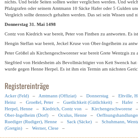
nichts. Und beide Seiten sollten weiter verglichen werden. Und welc
Pfalzgrafen oder seinem Amtmann 10 Säcke Hafer oder 5 Gulden und
Vergleich sollte dennoch gehalten werden. Das sei sein Wissen und n
Donnerstag 31. Mai 1498
Contz von Kiedrich war bereit, Peter von Finthen zu antworten. Es i
Hengin Steffan war bereit, Jeckel Kruse von Ober-Ingelheim zu antwo
Peter Größel als Kirchengeschworener war bereit Grete Wentzgis zu a
Siegfried von Heidesheim als Bevollmächtigter von Kett Swenck hat
wurde gegen Henne Herpel. Es ist ihm ein Termin am nächsten Geric
Registereinträge
Acker (Feld)
–
Amtmann (Offiziat)
–
Donnerstag
–
Eltville, 
Heinz
–
Groeßel, Peter
–
Guetlichkeit (Gütlichkeit)
–
Hafer
Herpel, Henne
–
Kiedrich, Contz von
–
Kirchengeschworene
Ober-Ingelheim (Dorf)
–
Oculus, Henne
–
Oeffnungshandlungen
Ruediger (Rudiger), Henne
–
Sack (Säcke)
–
Schuhmann, Went
(Gretgin)
–
Werner, Clese
–