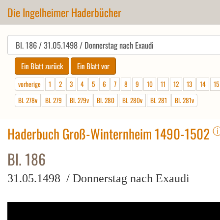
Die Ingelheimer Haderbücher
vorherige
1
2
3
4
5
6
7
8
9
10
11
12
13
14
15
Bl. 278v
Bl. 279
Bl. 279v
Bl. 280
Bl. 280v
Bl. 281
Bl. 281v
Haderbuch Groß-Winternheim 1490-1502
Bl. 186
31.05.1498 / Donnerstag nach Exaudi