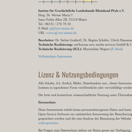
Institut für Geschichtliche Landeskunde Rheinland-Pfalz e.V.
Hrsg. Dr. Werner Marzi †
Isaac-Fulda-Allee 2B, 55124 Mainz
Tel.: 06131 / 276 70 10
E-Mail:
igl@uni-mainz.de
URL:
www.igl.uni-mainz.de
Bearbeiter:
Dr. Stefan Grathoff, Dr. Regina Schäfer, Ulrich Hausm
Technische Realisierung:
net/bureau new media services GmbH & 
Technische Realisierung (IGL):
Maximilian Wegner (
E-Mail
)
Vollständiges Impressum
Lizenz & Nutzungsbedingungen
Alle Inhalte, d.h. Artikel, Bilder, Datenbanken usw., dieser Internet
Instituts in irgendeiner Form veröffentlicht oder vervielfältigt wer
Die freie und kostenfreie wissenschaftliche Nutzung unter Übernahme 
Datenschutz
Diese Internetseite erhebt keine personenbezogenen Daten und kann ü
Open-Source-Software zur statistischen Auswertung der Besucherzugr
gespeichert werden und die eine Analyse der Benutzung der Websit
widersprechen
.
Bei Fragen zum Datenschutz stehen wir Ihnen gerne zur Verfügung, 