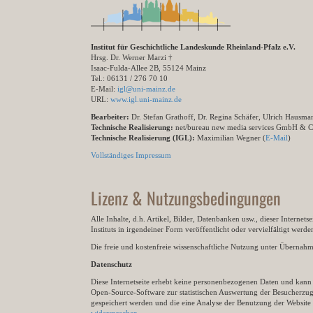
Institut für Geschichtliche Landeskunde Rheinland-Pfalz e.V.
Hrsg. Dr. Werner Marzi †
Isaac-Fulda-Allee 2B, 55124 Mainz
Tel.: 06131 / 276 70 10
E-Mail:
igl@uni-mainz.de
URL:
www.igl.uni-mainz.de
Bearbeiter:
Dr. Stefan Grathoff, Dr. Regina Schäfer, Ulrich Hausm
Technische Realisierung:
net/bureau new media services GmbH & 
Technische Realisierung (IGL):
Maximilian Wegner (
E-Mail
)
Vollständiges Impressum
Lizenz & Nutzungsbedingungen
Alle Inhalte, d.h. Artikel, Bilder, Datenbanken usw., dieser Internet
Instituts in irgendeiner Form veröffentlicht oder vervielfältigt wer
Die freie und kostenfreie wissenschaftliche Nutzung unter Übernahme 
Datenschutz
Diese Internetseite erhebt keine personenbezogenen Daten und kann ü
Open-Source-Software zur statistischen Auswertung der Besucherzugr
gespeichert werden und die eine Analyse der Benutzung der Websit