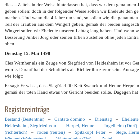
dieses Zettels in der Weise hinterlassen hat, dass wir dem genannte
geben sollen; doch in der folgender Weise sollen wir Eheleute den g
machen. Und wenn die 4 Jahre um sind, so sollen wir, die genannten 
Teil der Trauben aus dem Wingert geben, gemäß der beiden ausgeschn
Wingert sollen wir Eheleute unseren Lebtag lang haben. Und wenn wir 
Besserung Junker Jörg oder seinen Erben zustehen ohne jeden Eintr
oben.
Dienstag 15. Mai 1498
Cles Wernher als ein Zeuge von Siegfried von Heidesheim ist vor Ge
wurde. Darauf hat der Schultheiß als Richter ihn zuvor seine Auss
wie folgt:
Er sagt: Er wisse, dass Siegfried für Kett Swenck und Henne Herpel m
gemäß der toten Hand etwas vor Gericht beeiden sollte. Dagegen hat e
Registereinträge
Bestand (Bestentnis)
–
Cantate domino
–
Dienstag
–
Eheleute
Heidesheim, Siegfried von
–
Herpel, Henne
–
Ingelheim (Dorf)
(richterlich)
–
roden (reuten)
–
Spitzkopf, Peter
–
Stege, Her
Wingert (Weingarten)
–
Winternheim (Ort)
–
Zettel
–