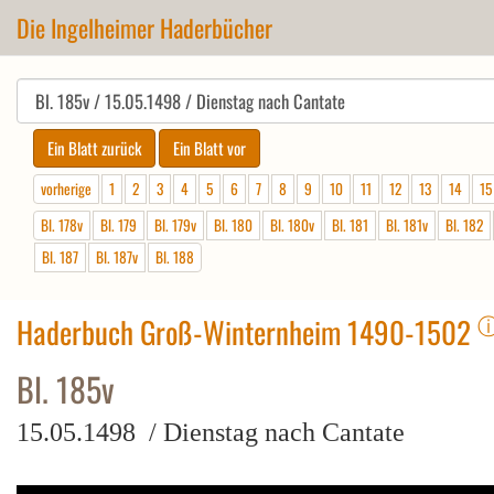
Die Ingelheimer Haderbücher
vorherige
1
2
3
4
5
6
7
8
9
10
11
12
13
14
15
Bl. 178v
Bl. 179
Bl. 179v
Bl. 180
Bl. 180v
Bl. 181
Bl. 181v
Bl. 182
Bl. 187
Bl. 187v
Bl. 188
Haderbuch Groß-Winternheim 1490-1502
Bl. 185v
15.05.1498 / Dienstag nach Cantate