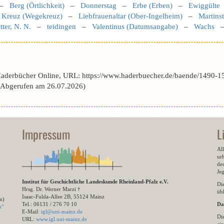
–
Berg (Örtlichkeit)
–
Donnerstag
–
Erbe (Erben)
–
Ewiggülte
–
Kreuz (Wegekreuz)
–
Liebfrauenaltar (Ober-Ingelheim)
–
Martinst
ter, N. N.
–
teidingen
–
Valentinus (Datumsangabe)
–
Wachs
Haderbücher Online, URL: https://www.haderbuecher.de/baende/1490-1
Abgerufen am 26.07.2026)
Impressum
L
All
ur
des
Je
Institut für Geschichtliche Landeskunde Rheinland-Pfalz e.V.
Di
Hrsg. Dr. Werner Marzi †
übl
Isaac-Fulda-Allee 2B, 55124 Mainz
m)
Tel.: 06131 / 276 70 10
Da
n"
E-Mail:
igl@uni-mainz.de
Di
URL:
www.igl.uni-mainz.de