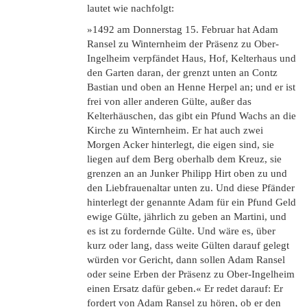
lautet wie nachfolgt:
»1492 am Donnerstag 15. Februar hat Adam
Ransel zu Winternheim der Präsenz zu Ober-
Ingelheim verpfändet Haus, Hof, Kelterhaus und
den Garten daran, der grenzt unten an Contz
Bastian und oben an Henne Herpel an; und er ist
frei von aller anderen Gülte, außer das
Kelterhäuschen, das gibt ein Pfund Wachs an die
Kirche zu Winternheim. Er hat auch zwei
Morgen Acker hinterlegt, die eigen sind, sie
liegen auf dem Berg oberhalb dem Kreuz, sie
grenzen an an Junker Philipp Hirt oben zu und
den Liebfrauenaltar unten zu. Und diese Pfänder
hinterlegt der genannte Adam für ein Pfund Geld
ewige Gülte, jährlich zu geben an Martini, und
es ist zu fordernde Gülte. Und wäre es, über
kurz oder lang, dass weite Gülten darauf gelegt
würden vor Gericht, dann sollen Adam Ransel
oder seine Erben der Präsenz zu Ober-Ingelheim
einen Ersatz dafür geben.« Er redet darauf: Er
fordert von Adam Ransel zu hören, ob er den