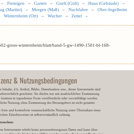
–
Freieigen
–
Garten
–
Guelt (Gült)
–
Haus (Gebäude)
–
ag (Martini)
–
Morgen (Maß)
–
Nachfahre
–
Ober-Ingelheim
–
Winternheim (Ort)
–
Wucher
–
Zettel
–
502-gross-winternheim/blatt/band-5-gw-1490-1501-bl-168-
izenz & Nutzungsbedingungen
e Inhalte, d.h. Artikel, Bilder, Datenbanken usw., dieser Internetseite sind
heberrechtlich geschützt. Sie dürfen nur mit ausdrücklicher Zustimmung
 Instituts in irgendeiner Form veröffentlicht oder vervielfältigt werden.
gliche Nutzung ohne Zustimmung des Herausgebers ist nicht gestattet.
e freie und kostenfreie wissenschaftliche Nutzung unter Übernahme eines
ichen Zitierhinweises ist selbstverständlich zulässig.
tenschutz
ese Internetseite erhebt keine personenbezogenen Daten und kann über