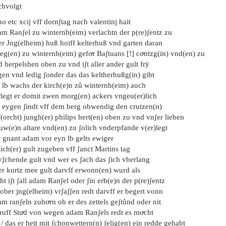
chvolgt
o etc xcij vff dornʃtag nach valentinj hait
am Ranʃel zu winternh(eim) verlachtn der p(re)ʃentz zu
er Jng(elheim) huß hoiff kelterhuß vnd garten daran
eg(en) zu winternh(eim) gefoͤr Baʃtuans [!] coͤntzg(in) vnd(en) zu
 herpelshen oben zu vnd iʃt aller ander gult frÿ
gen vnd ledig ʃonder das das keltherhußg(in) gibt
n lb wachs der kirch(e)n zů winternh(eim) auch
rlegt er domit zwen morg(en) ackers vngeu(er)lich
e eygen ʃindt vff dem berg obwendig den crutzen(n)
(orcht) jungh(er) philips hert(en) oben zu vnd vnʃer lieben
uw(e)n altare vnd(en) zu ʃolich vnderpfande v(er)legt
r gnant adam vor eyn lb gelts ewiger
lich(er) gult zugeben vff ʃanct Martins tag
yʃchende gult vnd wer es ʃach das ʃich vberlang
er kurtz mee gult darvff erwonn(en) wurd als
ht iʃt ʃall adam Ranʃel oder ʃin erb(e)n der p(re)ʃentz
ober jng(elheim) vrʃaʃʃen redt darvff er begert vonn
m ranʃeln zuhoͤrn ob er des zettels geʃtůnd oder nit
ruff Stuͤd von wegen adam Ranʃels redt es moͤcht
 / das er hett mit ʃchonwettern(n) ʃelig(en) ein redde gehabt