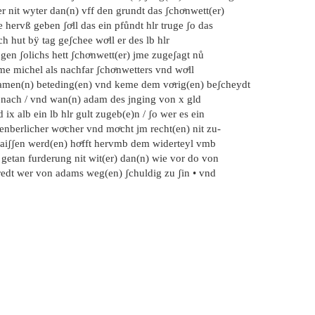
r nit wyter dan(n) vff den grundt das ʃchoͤnwett(er)
 hervß geben ʃoͤll das ein pfůndt hlr truge ʃo das
h hut bÿ tag geʃchee woͤll er des lb hlr
gen ʃolichs hett ʃchoͤnwett(er) jme zugeʃagt nů
e michel als nachfar ʃchoͤnwetters vnd woͤll
amen(n) beteding(en) vnd keme dem voͤrig(en) beʃcheydt
t nach / vnd wan(n) adam des jnging von x gld
 ix alb ein lb hlr gult zugeb(e)n / ʃo wer es ein
enberlicher woͤcher vnd moͤcht jm recht(en) nit zu-
laiʃʃen werd(en) hoͤfft hervmb dem widerteyl vmb
 getan furderung nit wit(er) dan(n) wie vor do von
redt wer von adams weg(en) ʃchuldig zu ʃin • vnd