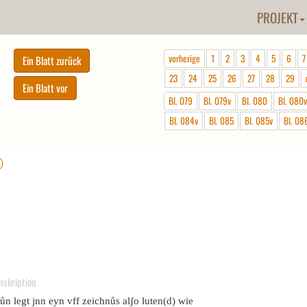
PROJEKT
vorherige
1
2
3
4
5
6
7
23
24
25
26
27
28
29
Bl. 079
Bl. 079v
Bl. 080
Bl. 080v
Bl. 084v
Bl. 085
Bl. 085v
Bl. 08
ⓘ
nskription
ůn legt jnn eyn vff zeichnůs alʃo luten(d) wie