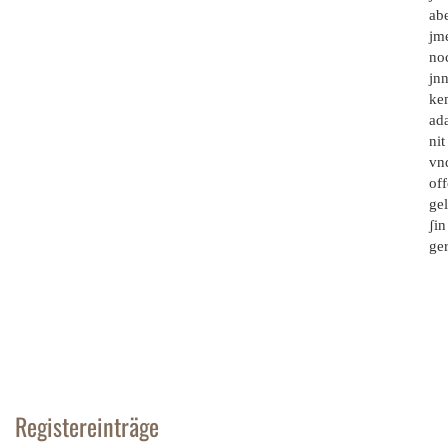
abe
jme
noc
jnn
kem
ad
ni
vnd
off
ge
ʃin
ge
Registereinträge