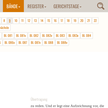
BÄNDE
REGISTER
GERICHTSTAGE
8
9
10
11
12
13
14
15
16
17
18
19
20
21
22
nächste
Bl. 081
Bl. 081v
Bl. 082
Bl. 082v
Bl. 083
Bl. 083v
Bl. 084
6
Bl. 086v
Bl. 087
Bl. 087v
Bl. 088
Bl. 088v
Übertragung
zu reden. Und er legt eine Aufzeichnung vor, die