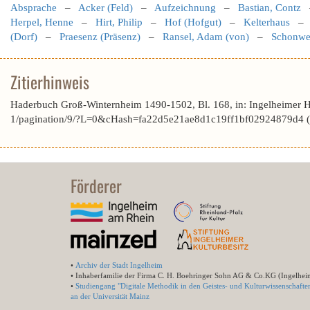
Absprache
–
Acker (Feld)
–
Aufzeichnung
–
Bastian, Contz
Herpel, Henne
–
Hirt, Philip
–
Hof (Hofgut)
–
Kelterhaus
(Dorf)
–
Praesenz (Präsenz)
–
Ransel, Adam (von)
–
Schonwet
Zitierhinweis
Haderbuch Groß-Winternheim 1490-1502, Bl. 168, in: Ingelheimer 
1/pagination/9/?L=0&cHash=fa22d5e21ae8d1c19ff1bf02924879d4 (
Förderer
•
Archiv der Stadt Ingelheim
• Inhaberfamilie der Firma C. H. Boehringer Sohn AG & Co.KG (Ingelhei
•
Studiengang "Digitale Methodik in den Geistes- und Kulturwissenschafte
an der Universität Mainz