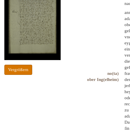
na
ann
ad
ob
gel
vnd
ey
ei
ve
di
gef
Vergrößern
no(ta)
fra
ober Ing(elheim)
de
jer
he
od
rec
zu 
ada
Da
ʃin