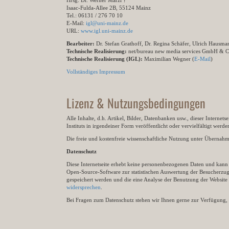
Hrsg. Dr. Werner Marzi †
Isaac-Fulda-Allee 2B, 55124 Mainz
Tel.: 06131 / 276 70 10
E-Mail:
igl@uni-mainz.de
URL:
www.igl.uni-mainz.de
Bearbeiter:
Dr. Stefan Grathoff, Dr. Regina Schäfer, Ulrich Hausm
Technische Realisierung:
net/bureau new media services GmbH & 
Technische Realisierung (IGL):
Maximilian Wegner (
E-Mail
)
Vollständiges Impressum
Lizenz & Nutzungsbedingungen
Alle Inhalte, d.h. Artikel, Bilder, Datenbanken usw., dieser Internet
Instituts in irgendeiner Form veröffentlicht oder vervielfältigt wer
Die freie und kostenfreie wissenschaftliche Nutzung unter Übernahme 
Datenschutz
Diese Internetseite erhebt keine personenbezogenen Daten und kann ü
Open-Source-Software zur statistischen Auswertung der Besucherzugr
gespeichert werden und die eine Analyse der Benutzung der Websit
widersprechen
.
Bei Fragen zum Datenschutz stehen wir Ihnen gerne zur Verfügung, 