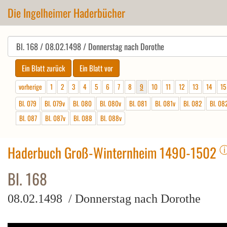
Die Ingelheimer Haderbücher
vorherige
1
2
3
4
5
6
7
8
9
10
11
12
13
14
15
Bl. 079
Bl. 079v
Bl. 080
Bl. 080v
Bl. 081
Bl. 081v
Bl. 082
Bl. 08
Bl. 087
Bl. 087v
Bl. 088
Bl. 088v
Haderbuch Groß-Winternheim 1490-1502
Bl. 168
08.02.1498 / Donnerstag nach Dorothe