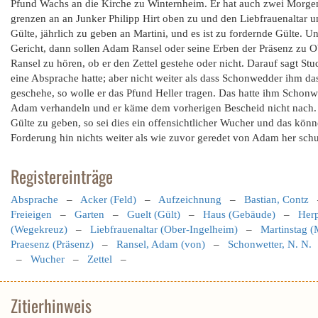
Pfund Wachs an die Kirche zu Winternheim. Er hat auch zwei Morgen A
grenzen an an Junker Philipp Hirt oben zu und den Liebfrauenaltar u
Gülte, jährlich zu geben an Martini, und es ist zu fordernde Gülte. 
Gericht, dann sollen Adam Ransel oder seine Erben der Präsenz zu O
Ransel zu hören, ob er den Zettel gestehe oder nicht. Darauf sagt S
eine Absprache hatte; aber nicht weiter als dass Schonwedder ihm da
geschehe, so wolle er das Pfund Heller tragen. Das hatte ihm Scho
Adam verhandeln und er käme dem vorherigen Bescheid nicht nach.
Gülte zu geben, so sei dies ein offensichtlicher Wucher und das könn
Forderung hin nichts weiter als wie zuvor geredet von Adam her schu
Registereinträge
Absprache
–
Acker (Feld)
–
Aufzeichnung
–
Bastian, Contz
Freieigen
–
Garten
–
Guelt (Gült)
–
Haus (Gebäude)
–
Herp
(Wegekreuz)
–
Liebfrauenaltar (Ober-Ingelheim)
–
Martinstag (
Praesenz (Präsenz)
–
Ransel, Adam (von)
–
Schonwetter, N. N.
–
Wucher
–
Zettel
–
Zitierhinweis