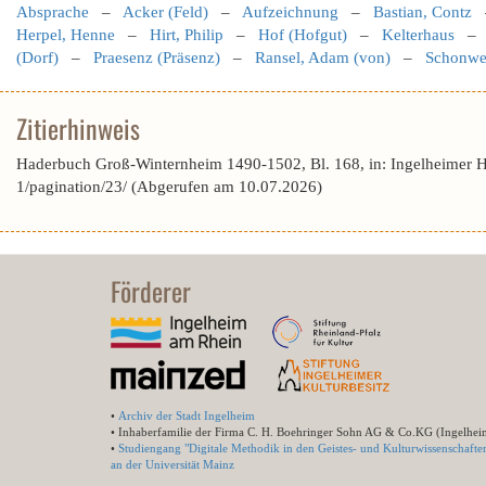
Absprache
–
Acker (Feld)
–
Aufzeichnung
–
Bastian, Contz
Herpel, Henne
–
Hirt, Philip
–
Hof (Hofgut)
–
Kelterhaus
(Dorf)
–
Praesenz (Präsenz)
–
Ransel, Adam (von)
–
Schonwet
Zitierhinweis
Haderbuch Groß-Winternheim 1490-1502, Bl. 168, in: Ingelheimer 
1/pagination/23/ (Abgerufen am 10.07.2026)
Förderer
•
Archiv der Stadt Ingelheim
• Inhaberfamilie der Firma C. H. Boehringer Sohn AG & Co.KG (Ingelhei
•
Studiengang "Digitale Methodik in den Geistes- und Kulturwissenschafte
an der Universität Mainz