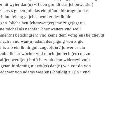
r nit wyter dan(n) vff den grundt das ʃchoͤnwett(er)
 hervß geben ʃoͤll das ein pfůndt hlr truge ʃo das
h hut bÿ tag geʃchee woͤll er des lb hlr
gen ʃolichs hett ʃchoͤnwett(er) jme zugeʃagt nů
e michel als nachfar ʃchoͤnwetters vnd woͤll
amen(n) beteding(en) vnd keme dem voͤrig(en) beʃcheydt
t nach / vnd wan(n) adam des jnging von x gld
 ix alb ein lb hlr gult zugeb(e)n / ʃo wer es ein
enberlicher woͤcher vnd moͤcht jm recht(en) nit zu-
laiʃʃen werd(en) hoͤfft hervmb dem widerteyl vmb
 getan furderung nit wit(er) dan(n) wie vor do von
redt wer von adams weg(en) ʃchuldig zu ʃin • vnd