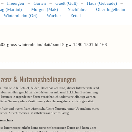
–
Freieigen
–
Garten
–
Guelt (Gült)
–
Haus (Gebäude)
–
ag (Martini)
–
Morgen (Maß)
–
Nachfahre
–
Ober-Ingelheim
–
Winternheim (Ort)
–
Wucher
–
Zettel
–
502-gross-winternheim/blatt/band-5-gw-1490-1501-bl-168-
izenz & Nutzungsbedingungen
e Inhalte, d.h. Artikel, Bilder, Datenbanken usw., dieser Internetseite sind
heberrechtlich geschützt. Sie dürfen nur mit ausdrücklicher Zustimmung
 Instituts in irgendeiner Form veröffentlicht oder vervielfältigt werden.
gliche Nutzung ohne Zustimmung des Herausgebers ist nicht gestattet.
e freie und kostenfreie wissenschaftliche Nutzung unter Übernahme eines
ichen Zitierhinweises ist selbstverständlich zulässig.
tenschutz
ese Internetseite erhebt keine personenbezogenen Daten und kann über