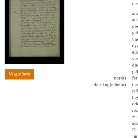
na
ann
ad
ob
gel
vnd
ey
ei
ve
di
gef
Vergrößern
no(ta)
fra
ober Ing(elheim)
de
jer
he
od
rec
zu 
ada
Da
ʃin