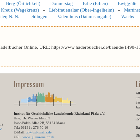
–
Berg (Örtlichkeit)
–
Donnerstag
–
Erbe (Erben)
–
Ewiggülte
–
Kreuz (Wegekreuz)
–
Liebfrauenaltar (Ober-Ingelheim)
–
Martinst
ter, N. N.
–
teidingen
–
Valentinus (Datumsangabe)
–
Wachs
Haderbücher Online, URL: https://www.haderbuecher.de/baende/1490-1
Impressum
L
All
ur
des
Je
Institut für Geschichtliche Landeskunde Rheinland-Pfalz e.V.
Di
Hrsg. Dr. Werner Marzi †
übl
Isaac-Fulda-Allee 2B, 55124 Mainz
m)
Tel.: 06131 / 276 70 10
Da
n"
E-Mail:
igl@uni-mainz.de
Di
URL:
www.igl.uni-mainz.de