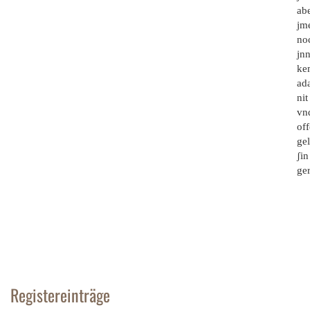
abe
jme
noc
jnn
kem
ad
ni
vnd
off
ge
ʃin
ge
Registereinträge