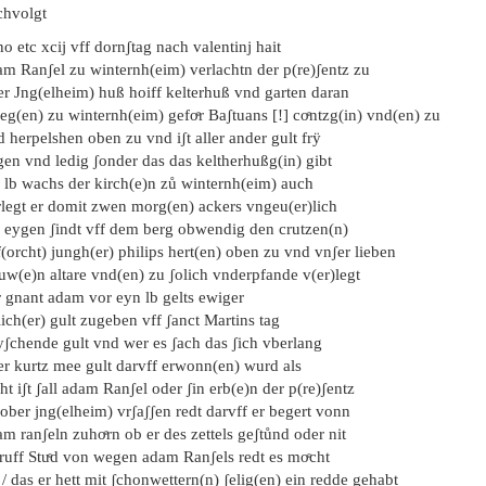
chvolgt
o etc xcij vff dornʃtag nach valentinj hait
am Ranʃel zu winternh(eim) verlachtn der p(re)ʃentz zu
er Jng(elheim) huß hoiff kelterhuß vnd garten daran
eg(en) zu winternh(eim) gefoͤr Baʃtuans [!] coͤntzg(in) vnd(en) zu
 herpelshen oben zu vnd iʃt aller ander gult frÿ
gen vnd ledig ʃonder das das keltherhußg(in) gibt
n lb wachs der kirch(e)n zů winternh(eim) auch
rlegt er domit zwen morg(en) ackers vngeu(er)lich
e eygen ʃindt vff dem berg obwendig den crutzen(n)
(orcht) jungh(er) philips hert(en) oben zu vnd vnʃer lieben
uw(e)n altare vnd(en) zu ʃolich vnderpfande v(er)legt
r gnant adam vor eyn lb gelts ewiger
lich(er) gult zugeben vff ʃanct Martins tag
yʃchende gult vnd wer es ʃach das ʃich vberlang
er kurtz mee gult darvff erwonn(en) wurd als
ht iʃt ʃall adam Ranʃel oder ʃin erb(e)n der p(re)ʃentz
ober jng(elheim) vrʃaʃʃen redt darvff er begert vonn
m ranʃeln zuhoͤrn ob er des zettels geʃtůnd oder nit
ruff Stuͤd von wegen adam Ranʃels redt es moͤcht
 / das er hett mit ʃchonwettern(n) ʃelig(en) ein redde gehabt