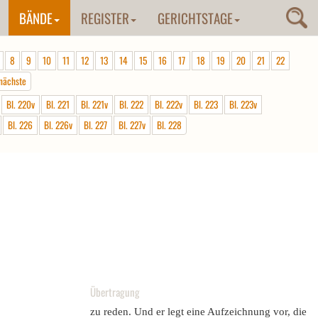
BÄNDE
REGISTER
GERICHTSTAGE
8
9
10
11
12
13
14
15
16
17
18
19
20
21
22
nächste
Bl. 220v
Bl. 221
Bl. 221v
Bl. 222
Bl. 222v
Bl. 223
Bl. 223v
Bl. 226
Bl. 226v
Bl. 227
Bl. 227v
Bl. 228
Übertragung
zu reden. Und er legt eine Aufzeichnung vor, die