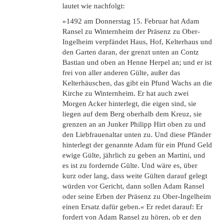
lautet wie nachfolgt:
»1492 am Donnerstag 15. Februar hat Adam
Ransel zu Winternheim der Präsenz zu Ober-
Ingelheim verpfändet Haus, Hof, Kelterhaus und
den Garten daran, der grenzt unten an Contz
Bastian und oben an Henne Herpel an; und er ist
frei von aller anderen Gülte, außer das
Kelterhäuschen, das gibt ein Pfund Wachs an die
Kirche zu Winternheim. Er hat auch zwei
Morgen Acker hinterlegt, die eigen sind, sie
liegen auf dem Berg oberhalb dem Kreuz, sie
grenzen an an Junker Philipp Hirt oben zu und
den Liebfrauenaltar unten zu. Und diese Pfänder
hinterlegt der genannte Adam für ein Pfund Geld
ewige Gülte, jährlich zu geben an Martini, und
es ist zu fordernde Gülte. Und wäre es, über
kurz oder lang, dass weite Gülten darauf gelegt
würden vor Gericht, dann sollen Adam Ransel
oder seine Erben der Präsenz zu Ober-Ingelheim
einen Ersatz dafür geben.« Er redet darauf: Er
fordert von Adam Ransel zu hören, ob er den