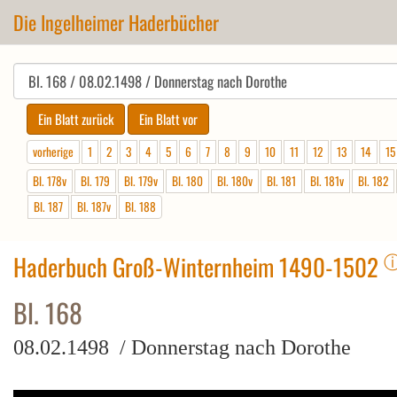
Die Ingelheimer Haderbücher
vorherige
1
2
3
4
5
6
7
8
9
10
11
12
13
14
15
Bl. 178v
Bl. 179
Bl. 179v
Bl. 180
Bl. 180v
Bl. 181
Bl. 181v
Bl. 182
Bl. 187
Bl. 187v
Bl. 188
Haderbuch Groß-Winternheim 1490-1502
Bl. 168
08.02.1498 / Donnerstag nach Dorothe