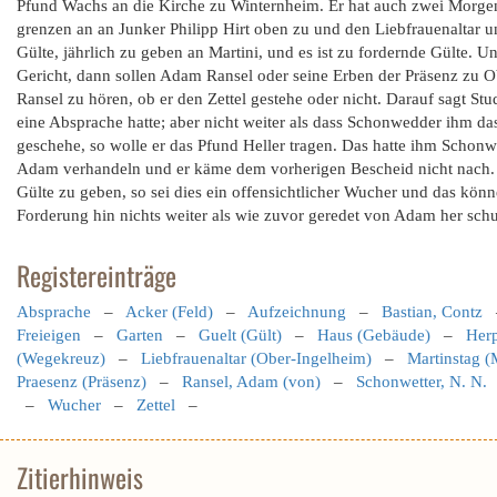
Pfund Wachs an die Kirche zu Winternheim. Er hat auch zwei Morgen A
grenzen an an Junker Philipp Hirt oben zu und den Liebfrauenaltar u
Gülte, jährlich zu geben an Martini, und es ist zu fordernde Gülte. 
Gericht, dann sollen Adam Ransel oder seine Erben der Präsenz zu O
Ransel zu hören, ob er den Zettel gestehe oder nicht. Darauf sagt S
eine Absprache hatte; aber nicht weiter als dass Schonwedder ihm da
geschehe, so wolle er das Pfund Heller tragen. Das hatte ihm Scho
Adam verhandeln und er käme dem vorherigen Bescheid nicht nach.
Gülte zu geben, so sei dies ein offensichtlicher Wucher und das könn
Forderung hin nichts weiter als wie zuvor geredet von Adam her schu
Registereinträge
Absprache
–
Acker (Feld)
–
Aufzeichnung
–
Bastian, Contz
Freieigen
–
Garten
–
Guelt (Gült)
–
Haus (Gebäude)
–
Herp
(Wegekreuz)
–
Liebfrauenaltar (Ober-Ingelheim)
–
Martinstag (
Praesenz (Präsenz)
–
Ransel, Adam (von)
–
Schonwetter, N. N.
–
Wucher
–
Zettel
–
Zitierhinweis