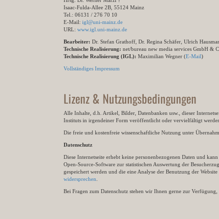
Hrsg. Dr. Werner Marzi †
Isaac-Fulda-Allee 2B, 55124 Mainz
Tel.: 06131 / 276 70 10
E-Mail:
igl@uni-mainz.de
URL:
www.igl.uni-mainz.de
Bearbeiter:
Dr. Stefan Grathoff, Dr. Regina Schäfer, Ulrich Hausm
Technische Realisierung:
net/bureau new media services GmbH & 
Technische Realisierung (IGL):
Maximilian Wegner (
E-Mail
)
Vollständiges Impressum
Lizenz & Nutzungsbedingungen
Alle Inhalte, d.h. Artikel, Bilder, Datenbanken usw., dieser Internet
Instituts in irgendeiner Form veröffentlicht oder vervielfältigt wer
Die freie und kostenfreie wissenschaftliche Nutzung unter Übernahme 
Datenschutz
Diese Internetseite erhebt keine personenbezogenen Daten und kann ü
Open-Source-Software zur statistischen Auswertung der Besucherzugr
gespeichert werden und die eine Analyse der Benutzung der Websit
widersprechen
.
Bei Fragen zum Datenschutz stehen wir Ihnen gerne zur Verfügung, 