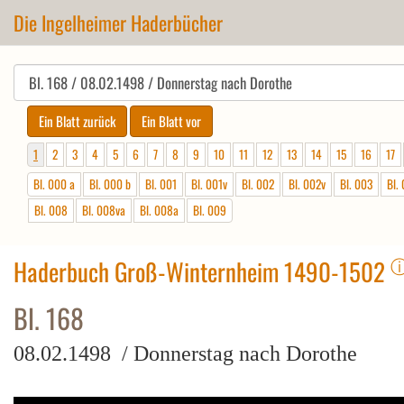
Die Ingelheimer Haderbücher
1
2
3
4
5
6
7
8
9
10
11
12
13
14
15
16
17
Bl. 000 a
Bl. 000 b
Bl. 001
Bl. 001v
Bl. 002
Bl. 002v
Bl. 003
Bl.
Bl. 008
Bl. 008va
Bl. 008a
Bl. 009
Haderbuch Groß-Winternheim 1490-1502
Bl. 168
08.02.1498 / Donnerstag nach Dorothe