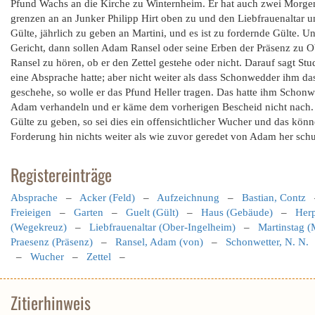
Pfund Wachs an die Kirche zu Winternheim. Er hat auch zwei Morgen A
grenzen an an Junker Philipp Hirt oben zu und den Liebfrauenaltar u
Gülte, jährlich zu geben an Martini, und es ist zu fordernde Gülte. 
Gericht, dann sollen Adam Ransel oder seine Erben der Präsenz zu O
Ransel zu hören, ob er den Zettel gestehe oder nicht. Darauf sagt S
eine Absprache hatte; aber nicht weiter als dass Schonwedder ihm da
geschehe, so wolle er das Pfund Heller tragen. Das hatte ihm Scho
Adam verhandeln und er käme dem vorherigen Bescheid nicht nach.
Gülte zu geben, so sei dies ein offensichtlicher Wucher und das könn
Forderung hin nichts weiter als wie zuvor geredet von Adam her schu
Registereinträge
Absprache
–
Acker (Feld)
–
Aufzeichnung
–
Bastian, Contz
Freieigen
–
Garten
–
Guelt (Gült)
–
Haus (Gebäude)
–
Herp
(Wegekreuz)
–
Liebfrauenaltar (Ober-Ingelheim)
–
Martinstag (
Praesenz (Präsenz)
–
Ransel, Adam (von)
–
Schonwetter, N. N.
–
Wucher
–
Zettel
–
Zitierhinweis