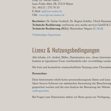
Hrsg. Dr. Werner Marzi †
Isaac-Fulda-Allee 2B, 55124 Mainz
Tel.: 06131 / 276 70 10
E-Mail:
igl@uni-mainz.de
URL:
www.igl.uni-mainz.de
Bearbeiter:
Dr. Stefan Grathoff, Dr. Regina Schäfer, Ulrich Hausm
Technische Realisierung:
net/bureau new media services GmbH & 
Technische Realisierung (IGL):
Maximilian Wegner (
E-Mail
)
Vollständiges Impressum
Lizenz & Nutzungsbedingungen
Alle Inhalte, d.h. Artikel, Bilder, Datenbanken usw., dieser Internet
Instituts in irgendeiner Form veröffentlicht oder vervielfältigt wer
Die freie und kostenfreie wissenschaftliche Nutzung unter Übernahme 
Datenschutz
Diese Internetseite erhebt keine personenbezogenen Daten und kann ü
Open-Source-Software zur statistischen Auswertung der Besucherzugr
gespeichert werden und die eine Analyse der Benutzung der Websit
widersprechen
.
Bei Fragen zum Datenschutz stehen wir Ihnen gerne zur Verfügung, 