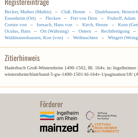
Registereinträge
Becker, Mathes (Mathis)
–
Claß, Henne
–
Daubhausen, Heinric
Essenheim (Ort)
–
Flecken
–
Frei von Dern
–
Fruhoff, Adam
Contze von
–
Isenach, Hans von
–
Kirch, Henne
–
Korn (Get
Oculus, Hans
–
Ort (Währung)
–
Ostern
–
Rechtfertigung
Waldmannshausen, Kon (von)
–
Weihnachten
–
Wingert (Weing
Zitierhinweis
Haderbuch Groß-Winternheim 1490-1502, Bl. 164v, in: Ingelheimer
winternheim/blatt/band-5-gw-1490-1501-bl-164v-1/pagination/18/ 
Förderer