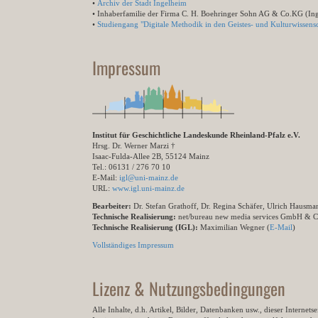
•
Archiv der Stadt Ingelheim
• Inhaberfamilie der Firma C. H. Boehringer Sohn AG & Co.KG (In
•
Studiengang "Digitale Methodik in den Geistes- und Kulturwissensc
Impressum
Institut für Geschichtliche Landeskunde Rheinland-Pfalz e.V.
Hrsg. Dr. Werner Marzi †
Isaac-Fulda-Allee 2B, 55124 Mainz
Tel.: 06131 / 276 70 10
E-Mail:
igl@uni-mainz.de
URL:
www.igl.uni-mainz.de
Bearbeiter:
Dr. Stefan Grathoff, Dr. Regina Schäfer, Ulrich Hausm
Technische Realisierung:
net/bureau new media services GmbH & 
Technische Realisierung (IGL):
Maximilian Wegner (
E-Mail
)
Vollständiges Impressum
Lizenz & Nutzungsbedingungen
Alle Inhalte, d.h. Artikel, Bilder, Datenbanken usw., dieser Internet