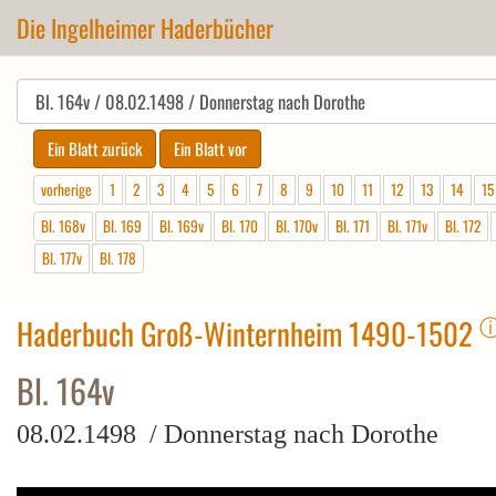
Die Ingelheimer Haderbücher
vorherige
1
2
3
4
5
6
7
8
9
10
11
12
13
14
15
Bl. 168v
Bl. 169
Bl. 169v
Bl. 170
Bl. 170v
Bl. 171
Bl. 171v
Bl. 172
Bl. 177v
Bl. 178
Haderbuch Groß-Winternheim 1490-1502
Bl. 164v
08.02.1498 / Donnerstag nach Dorothe