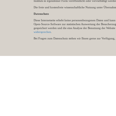
Instituts in irgendeiner Form veröffentlicht oder vervielfältigt wer
Die freie und kostenfreie wissenschaftliche Nutzung unter Übernahme 
Datenschutz
Diese Internetseite erhebt keine personenbezogenen Daten und kann ü
Open-Source-Software zur statistischen Auswertung der Besucherzugr
gespeichert werden und die eine Analyse der Benutzung der Websit
widersprechen
.
Bei Fragen zum Datenschutz stehen wir Ihnen gerne zur Verfügung, 