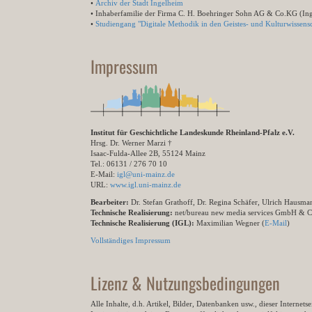
•
Archiv der Stadt Ingelheim
• Inhaberfamilie der Firma C. H. Boehringer Sohn AG & Co.KG (In
•
Studiengang "Digitale Methodik in den Geistes- und Kulturwissensc
Impressum
Institut für Geschichtliche Landeskunde Rheinland-Pfalz e.V.
Hrsg. Dr. Werner Marzi †
Isaac-Fulda-Allee 2B, 55124 Mainz
Tel.: 06131 / 276 70 10
E-Mail:
igl@uni-mainz.de
URL:
www.igl.uni-mainz.de
Bearbeiter:
Dr. Stefan Grathoff, Dr. Regina Schäfer, Ulrich Hausm
Technische Realisierung:
net/bureau new media services GmbH & 
Technische Realisierung (IGL):
Maximilian Wegner (
E-Mail
)
Vollständiges Impressum
Lizenz & Nutzungsbedingungen
Alle Inhalte, d.h. Artikel, Bilder, Datenbanken usw., dieser Internet