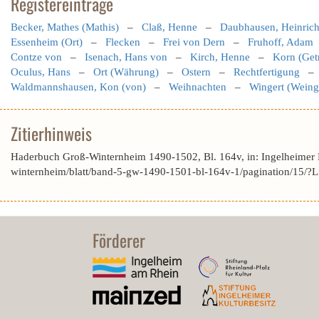
Registereinträge
Becker, Mathes (Mathis)
–
Claß, Henne
–
Daubhausen, Heinric
Essenheim (Ort)
–
Flecken
–
Frei von Dern
–
Fruhoff, Adam
Contze von
–
Isenach, Hans von
–
Kirch, Henne
–
Korn (Get
Oculus, Hans
–
Ort (Währung)
–
Ostern
–
Rechtfertigung
Waldmannshausen, Kon (von)
–
Weihnachten
–
Wingert (Weing
Zitierhinweis
Haderbuch Groß-Winternheim 1490-1502, Bl. 164v, in: Ingelheimer 
winternheim/blatt/band-5-gw-1490-1501-bl-164v-1/pagination/1
Förderer