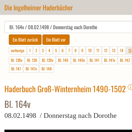
Die Ingelheimer Haderbücher
vorherige
1
2
3
4
5
6
7
8
9
10
11
12
13
14
15
Bl. 138v
Bl. 139
Bl. 139v
Bl. 140
Bl. 140v
Bl. 141
Bl. 141v
Bl. 142
Bl. 147
Bl. 147v
Bl. 148
Haderbuch Groß-Winternheim 1490-1502
Bl. 164v
08.02.1498 / Donnerstag nach Dorothe