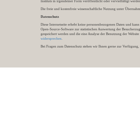
Instituts in irgendeiner Form veröffentlicht oder vervielfältigt wer
Die freie und kostenfreie wissenschaftliche Nutzung unter Übernahme 
Datenschutz
Diese Internetseite erhebt keine personenbezogenen Daten und kann ü
Open-Source-Software zur statistischen Auswertung der Besucherzugr
gespeichert werden und die eine Analyse der Benutzung der Websit
widersprechen
.
Bei Fragen zum Datenschutz stehen wir Ihnen gerne zur Verfügung, 