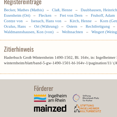
Registereinträge
Becker, Mathes (Mathis)
–
Claß, Henne
–
Daubhausen, Heinric
Essenheim (Ort)
–
Flecken
–
Frei von Dern
–
Fruhoff, Adam
Contze von
–
Isenach, Hans von
–
Kirch, Henne
–
Korn (Get
Oculus, Hans
–
Ort (Währung)
–
Ostern
–
Rechtfertigung
Waldmannshausen, Kon (von)
–
Weihnachten
–
Wingert (Weing
Zitierhinweis
Haderbuch Groß-Winternheim 1490-1502, Bl. 164v, in: Ingelheimer
winternheim/blatt/band-5-gw-1490-1501-bl-164v-1/pagination/11/ (
Förderer