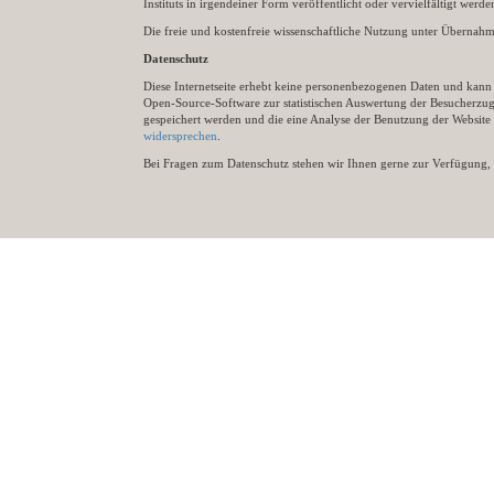
Instituts in irgendeiner Form veröffentlicht oder vervielfältigt wer
Die freie und kostenfreie wissenschaftliche Nutzung unter Übernahme 
Datenschutz
Diese Internetseite erhebt keine personenbezogenen Daten und kann ü
Open-Source-Software zur statistischen Auswertung der Besucherzugr
gespeichert werden und die eine Analyse der Benutzung der Websit
widersprechen
.
Bei Fragen zum Datenschutz stehen wir Ihnen gerne zur Verfügung, 