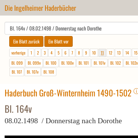
Die Ingelheimer Haderbücher
vorherige
1
2
3
4
5
6
7
8
9
10
11
12
13
14
15
Bl. 099
Bl. 099v
Bl. 100
Bl. 100v
Bl. 101
Bl. 101v
Bl. 102
Bl. 102v
Bl. 107
Bl. 107v
Bl. 108
Haderbuch Groß-Winternheim 1490-1502
Bl. 164v
08.02.1498 / Donnerstag nach Dorothe