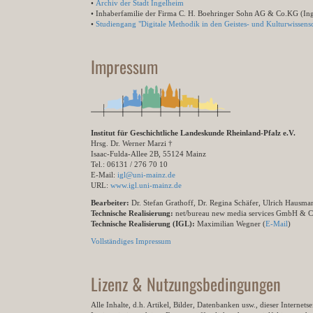
•
Archiv der Stadt Ingelheim
• Inhaberfamilie der Firma C. H. Boehringer Sohn AG & Co.KG (In
•
Studiengang "Digitale Methodik in den Geistes- und Kulturwissensc
Impressum
Institut für Geschichtliche Landeskunde Rheinland-Pfalz e.V.
Hrsg. Dr. Werner Marzi †
Isaac-Fulda-Allee 2B, 55124 Mainz
Tel.: 06131 / 276 70 10
E-Mail:
igl@uni-mainz.de
URL:
www.igl.uni-mainz.de
Bearbeiter:
Dr. Stefan Grathoff, Dr. Regina Schäfer, Ulrich Hausm
Technische Realisierung:
net/bureau new media services GmbH & 
Technische Realisierung (IGL):
Maximilian Wegner (
E-Mail
)
Vollständiges Impressum
Lizenz & Nutzungsbedingungen
Alle Inhalte, d.h. Artikel, Bilder, Datenbanken usw., dieser Internet