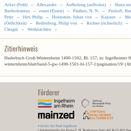
Acker (Feld)
–
Allexander
–
Aufholung (aufholen)
–
Bann und
Bartholomeus
–
essen (Essen)
–
Finthen, N. N.
–
Fruhoff, Ha
Peter
–
Hirt, Philip
–
Hoenstein, Johan von
–
Kapaun
–
Mon
(Örtlichkeit)
–
Reifenberg, Philip von
–
Richter (richterlich)
Clesgin
–
Weihnachten
–
Zitierhinweis
Haderbuch Groß-Winternheim 1490-1502, Bl. 157, in: Ingelheimer 
winternheim/blatt/band-5-gw-1490-1501-bl-157-1/pagination/19/ (A
Förderer
•
Archiv der Stadt Ingelheim
• Inhaberfamilie der Firma C. H. Boehringer Sohn AG & Co.KG (In