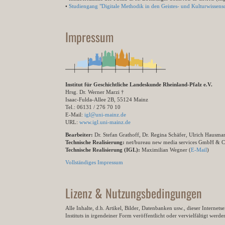
•
Studiengang "Digitale Methodik in den Geistes- und Kulturwissensc
Impressum
Institut für Geschichtliche Landeskunde Rheinland-Pfalz e.V.
Hrsg. Dr. Werner Marzi †
Isaac-Fulda-Allee 2B, 55124 Mainz
Tel.: 06131 / 276 70 10
E-Mail:
igl@uni-mainz.de
URL:
www.igl.uni-mainz.de
Bearbeiter:
Dr. Stefan Grathoff, Dr. Regina Schäfer, Ulrich Hausm
Technische Realisierung:
net/bureau new media services GmbH & 
Technische Realisierung (IGL):
Maximilian Wegner (
E-Mail
)
Vollständiges Impressum
Lizenz & Nutzungsbedingungen
Alle Inhalte, d.h. Artikel, Bilder, Datenbanken usw., dieser Internet
Instituts in irgendeiner Form veröffentlicht oder vervielfältigt wer