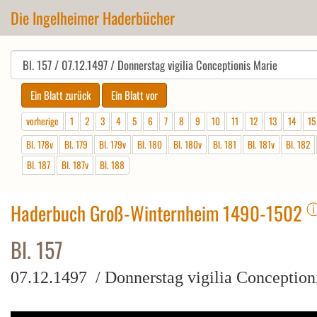
Die Ingelheimer Haderbücher
vorherige
1
2
3
4
5
6
7
8
9
10
11
12
13
14
15
Bl. 178v
Bl. 179
Bl. 179v
Bl. 180
Bl. 180v
Bl. 181
Bl. 181v
Bl. 182
Bl. 187
Bl. 187v
Bl. 188
Haderbuch Groß-Winternheim 1490-1502
Bl. 157
07.12.1497 / Donnerstag vigilia Conception