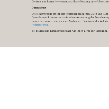
Die freie und kostenfreie wissenschaftliche Nutzung unter Übernahme 
Datenschutz
Diese Internetseite erhebt keine personenbezogenen Daten und kann ü
Open-Source-Software zur statistischen Auswertung der Besucherzugr
gespeichert werden und die eine Analyse der Benutzung der Websit
widersprechen
.
Bei Fragen zum Datenschutz stehen wir Ihnen gerne zur Verfügung, 