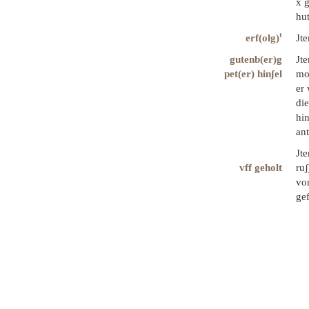
x g
hut
t
erf(olg)
Jte
gutenb(er)g
Jt
pet(er) hinʃel
mom
er 
die
hin
an
Jt
vff geholt
ruʃ
vo
gef