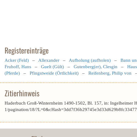
Registereinträge
Acker (Feld)
–
Allexander
–
Aufholung (aufholen)
–
Bann und
Fruhoff, Hans
–
Guelt (Gült)
–
Gutenberg(er), Clesgin
–
Haus
(Pferde)
–
Pfingstweide (Örtlichkeit)
–
Reifenberg, Philip von
Zitierhinweis
Haderbuch Groß-Winternheim 1490-1502, Bl. 157, in: Ingelheimer 
1/pagination/18/?L=0&cHash=3dd7f36b29745e3d33d629b8fc33477d