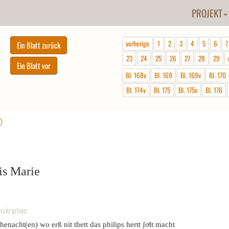
PROJEKT
vorherige
1
2
3
4
5
6
7
23
24
25
26
27
28
29
Bl. 168v
Bl. 169
Bl. 169v
Bl. 170
Bl. 174v
Bl. 175
Bl. 175v
Bl. 176
ⓘ
is Marie
nskription
enacht(en) wo erß nit thett das philips hertt ʃoͤlt macht