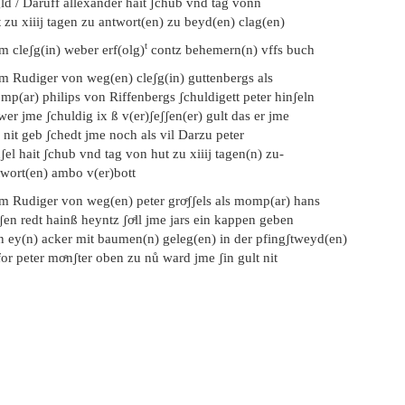
ld / Daruff allexander hait ʃchub vnd tag vonn
 zu xiiij tagen zu antwort(en) zu beyd(en) clag(en)
t
m cleʃg(in) weber erf(olg)
contz behemern(n) vffs buch
em Rudiger von weg(en) cleʃg(in) guttenbergs als
p(ar) philips von Riffenbergs ʃchuldigett peter hinʃeln
wer jme ʃchuldig ix ß v(er)ʃeʃʃen(er) gult das er jme
 nit geb ʃchedt jme noch als vil Darzu peter
ʃel hait ʃchub vnd tag von hut zu xiiij tagen(n) zu-
twort(en) ambo v(er)bott
em Rudiger von weg(en) peter groͤʃʃels als momp(ar) hans
ʃen redt hainß heyntz ʃoͤll jme jars ein kappen geben
n ey(n) acker mit baumen(n) geleg(en) in der pfingʃtweyd(en)
or peter moͤnʃter oben zu nů ward jme ʃin gult nit