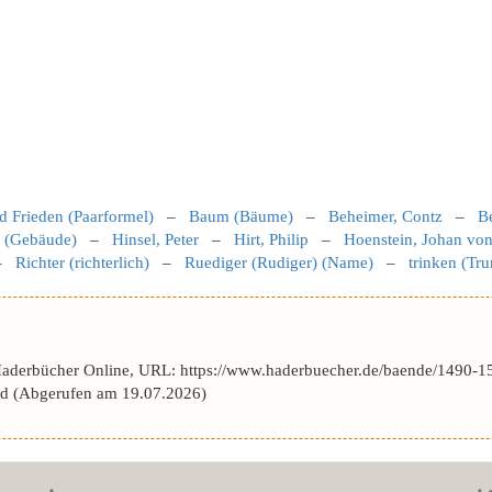
 Frieden (Paarformel)
–
Baum (Bäume)
–
Beheimer, Contz
–
B
 (Gebäude)
–
Hinsel, Peter
–
Hirt, Philip
–
Hoenstein, Johan vo
–
Richter (richterlich)
–
Ruediger (Rudiger) (Name)
–
trinken (Tru
Haderbücher Online, URL: https://www.haderbuecher.de/baende/1490-1
 (Abgerufen am 19.07.2026)