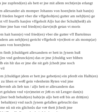
 jne zupfend(en) als hett er jne mit allem recht(en)n erlangt
em allexander als momper Johanns von hoenʃtein hait ban(n)
 frieden begert vber die vffgeholt(en) gutter am nehʃt(en) ge
ht vff fruoffs hanʃen vffgeholt Alʃo hat der Schult(heiß) als
chter jme ban vnd fried(en) darv(m)b getan vt moris
m hait bann(e) vnd fried(en) vber die gutter vff Bartolmus
dern am nehʃt(en) gericht vffgeholt v(er)bott er als momp(ar)
hans von hoenʃteins
m finth ʃchuldigett allexandern er hett in ʃynem huß
ʃʃen vnd gedrunck(en) das er jme ʃchuldig wer bliben
lb ein hlr das er jme die nit geb ʃchedt jme noch
 vil
m ʃchuldiget jdem er hett jne gebet(en) ein pferdt ein Halb(en)
g zu lihen er woͤll gein vdenheim Ryten vnd jme
ervmb als lieb tun / alʃo hett er allexandern das
rt geluhen vnd v(er)meint er ʃoͤlt es nit Lenger dan(n)
 ʃiner bedt behalt(en) hab(e)n alʃo hett erß bis an dritt(en)
g behalt(en) vnd nach ʃynem gefallen gebrucht das
jme nů nit ein glichnůs dar voͤr thett ʃchedt jme