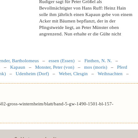
Rudiger sagt für Peter Größel als
Bevollmächtigter von Hans Ruff: Heinz Hain
solle ihm jährlich einen Kapaun gebe von einem
Acker mit Bäumen bepflanzt, der in der
Pfingstweide liegt, an Peter Münster oben
angrenzend. Nun erhalte er die Gülte nicht
ender, Bartholomeus
–
essen (Essen)
–
Finthen, N. N.
–
n
–
Kapaun
–
Monster, Peter (von)
–
mos (moris)
–
Pferd
nk)
–
Udenheim (Dorf)
–
Weber, Clesgin
–
Weihnachten
–
502-gross-winternheim/blatt/band-5-gw-1490-1501-bl-157-