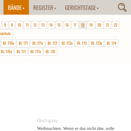
BÄNDE
REGISTER
GERICHTSTAGE
8
9
10
11
12
13
14
15
16
17
18
19
20
21
22
nächste
Bl. 170v
Bl. 171
Bl. 171v
Bl. 172
Bl. 172v
Bl. 173
Bl. 173v
Bl. 174
Bl. 176v
Bl. 177
Bl. 177v
Bl. 178
Übertragung
Weihnachten. Wenn er das nicht täte, solle