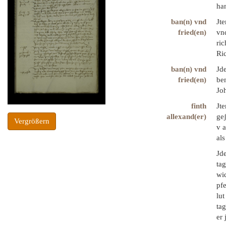
han
ban(n) vnd
Jt
fried(en)
vnd
ric
Ri
ban(n) vnd
Jde
fried(en)
ben
Jo
finth
Jte
allexand(er)
ge
Vergrößern
v a
als
Jde
ta
wid
pfe
lut
ta
er 