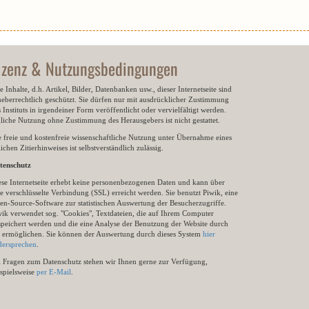
izenz & Nutzungsbedingungen
e Inhalte, d.h. Artikel, Bilder, Datenbanken usw., dieser Internetseite sind
heberrechtlich geschützt. Sie dürfen nur mit ausdrücklicher Zustimmung
 Instituts in irgendeiner Form veröffentlicht oder vervielfältigt werden.
gliche Nutzung ohne Zustimmung des Herausgebers ist nicht gestattet.
e freie und kostenfreie wissenschaftliche Nutzung unter Übernahme eines
ichen Zitierhinweises ist selbstverständlich zulässig.
tenschutz
ese Internetseite erhebt keine personenbezogenen Daten und kann über
e verschlüsselte Verbindung (SSL) erreicht werden. Sie benutzt Piwik, eine
en-Source-Software zur statistischen Auswertung der Besucherzugriffe.
wik verwendet sog. "Cookies", Textdateien, die auf Ihrem Computer
speichert werden und die eine Analyse der Benutzung der Website durch
e ermöglichen. Sie können der Auswertung durch dieses System
hier
dersprechen
.
i Fragen zum Datenschutz stehen wir Ihnen gerne zur Verfügung,
ispielsweise
per E-Mail
.