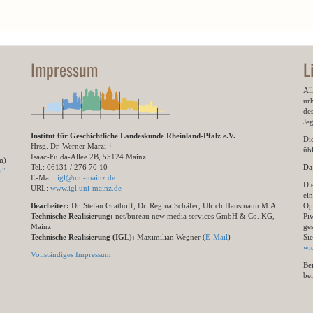
Impressum
L
All
ur
des
Je
Institut für Geschichtliche Landeskunde Rheinland-Pfalz e.V.
Di
Hrsg. Dr. Werner Marzi †
übl
Isaac-Fulda-Allee 2B, 55124 Mainz
m)
Tel.: 06131 / 276 70 10
Da
n"
E-Mail:
igl@uni-mainz.de
Di
URL:
www.igl.uni-mainz.de
ein
Bearbeiter:
Dr. Stefan Grathoff, Dr. Regina Schäfer, Ulrich Hausmann M.A.
Op
Technische Realisierung:
net/bureau new media services GmbH & Co. KG,
Pi
Mainz
ge
Technische Realisierung (IGL):
Maximilian Wegner (
E-Mail
)
Si
wi
Vollständiges Impressum
Be
be