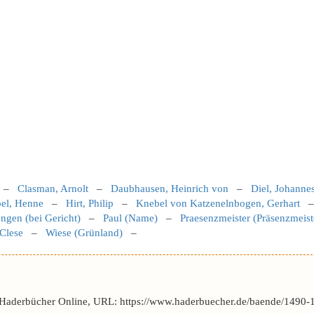
–
Clasman, Arnolt
–
Daubhausen, Heinrich von
–
Diel, Johanne
el, Henne
–
Hirt, Philip
–
Knebel von Katzenelnbogen, Gerhart
ngen (bei Gericht)
–
Paul (Name)
–
Praesenzmeister (Präsenzmeist
Clese
–
Wiese (Grünland)
–
 Haderbücher Online, URL: https://www.haderbuecher.de/baende/1490-