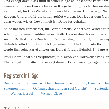
Und er sagt dazu: Cles führt in seiner Klage an, dass seine Partei 
wenn er nicht den Beweis für seine Klage beibringt, so hoffen sie ih
verpflichtet, für Cles Wernher vor Gericht zu reden. Und er sagt: Nac
Zeugen. Und er hofft, die sollen gehört werden. Das legt er dem Geric
dann weiter, wie es Gewohnheit ist. Beide festgehalten.
Stude hat sich verpflichtet, für Bartholomeus Bender vor Gericht zu
schuldig und einen Gulden für ein Kalb. Dass er ihm das nicht bezah
sei mit Bartholomeus Bender im Rechtsaustrag und hofft, ihm deswege
Heinrich solle ihm auf seine Klage antworten. Und damit ein Recht m
werde ihm seine Partei antworten. Darauf fordert Heinrich 14 Tage 
Peter Hartmut hat sich verpflichtet, für Jakob von Horrweiler vor Ge
Ehefrau geführt hatte. Und er sagt darauf: Er sei neu zugezogen und
Registereinträge
Bender, Bartholomeus
–
Diel, Heinrich
–
Fruhoff, Hans
–
Har
zukomen man
–
Oeffnungshandlungen (bei Gericht)
–
sententia
–
Werner, Barbel
–
Werner, Clese
–