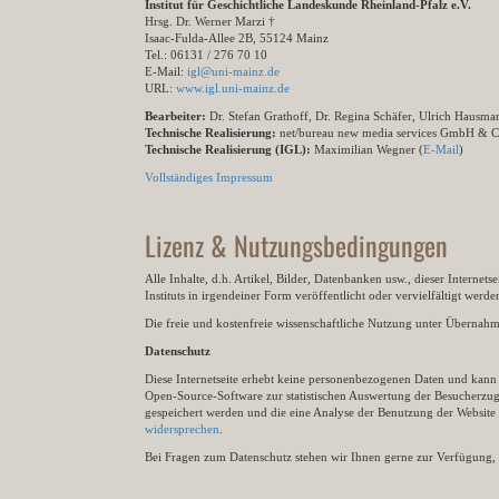
Institut für Geschichtliche Landeskunde Rheinland-Pfalz e.V.
Hrsg. Dr. Werner Marzi †
Isaac-Fulda-Allee 2B, 55124 Mainz
Tel.: 06131 / 276 70 10
E-Mail:
igl@uni-mainz.de
URL:
www.igl.uni-mainz.de
Bearbeiter:
Dr. Stefan Grathoff, Dr. Regina Schäfer, Ulrich Hausm
Technische Realisierung:
net/bureau new media services GmbH & 
Technische Realisierung (IGL):
Maximilian Wegner (
E-Mail
)
Vollständiges Impressum
Lizenz & Nutzungsbedingungen
Alle Inhalte, d.h. Artikel, Bilder, Datenbanken usw., dieser Internet
Instituts in irgendeiner Form veröffentlicht oder vervielfältigt wer
Die freie und kostenfreie wissenschaftliche Nutzung unter Übernahme 
Datenschutz
Diese Internetseite erhebt keine personenbezogenen Daten und kann ü
Open-Source-Software zur statistischen Auswertung der Besucherzugr
gespeichert werden und die eine Analyse der Benutzung der Websit
widersprechen
.
Bei Fragen zum Datenschutz stehen wir Ihnen gerne zur Verfügung, 