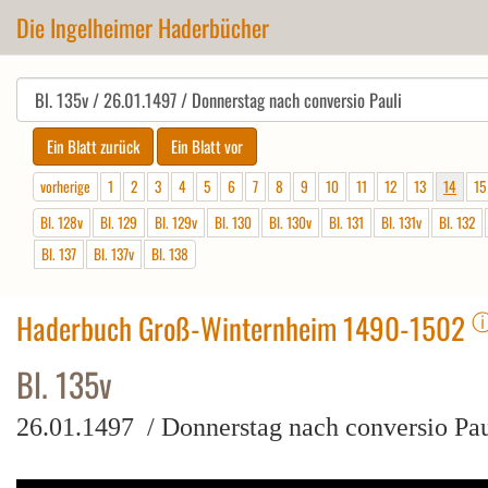
Die Ingelheimer Haderbücher
vorherige
1
2
3
4
5
6
7
8
9
10
11
12
13
14
15
Bl. 128v
Bl. 129
Bl. 129v
Bl. 130
Bl. 130v
Bl. 131
Bl. 131v
Bl. 132
Bl. 137
Bl. 137v
Bl. 138
Haderbuch Groß-Winternheim 1490-1502
Bl. 135v
26.01.1497 / Donnerstag nach conversio Pau