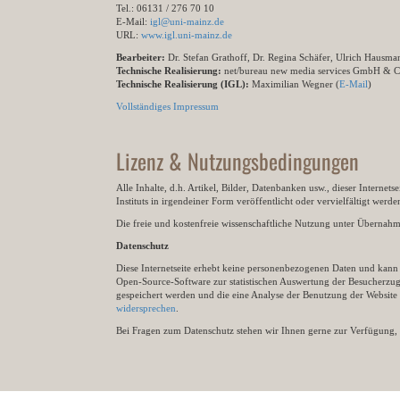
Tel.: 06131 / 276 70 10
E-Mail:
igl@uni-mainz.de
URL:
www.igl.uni-mainz.de
Bearbeiter:
Dr. Stefan Grathoff, Dr. Regina Schäfer, Ulrich Hausm
Technische Realisierung:
net/bureau new media services GmbH & 
Technische Realisierung (IGL):
Maximilian Wegner (
E-Mail
)
Vollständiges Impressum
Lizenz & Nutzungsbedingungen
Alle Inhalte, d.h. Artikel, Bilder, Datenbanken usw., dieser Internet
Instituts in irgendeiner Form veröffentlicht oder vervielfältigt wer
Die freie und kostenfreie wissenschaftliche Nutzung unter Übernahme 
Datenschutz
Diese Internetseite erhebt keine personenbezogenen Daten und kann ü
Open-Source-Software zur statistischen Auswertung der Besucherzugr
gespeichert werden und die eine Analyse der Benutzung der Websit
widersprechen
.
Bei Fragen zum Datenschutz stehen wir Ihnen gerne zur Verfügung, 