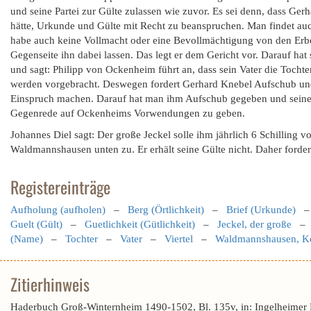
und seine Partei zur Gülte zulassen wie zuvor. Es sei denn, dass Ger
hätte, Urkunde und Gülte mit Recht zu beanspruchen. Man findet auch
habe auch keine Vollmacht oder eine Bevollmächtigung von den Erben
Gegenseite ihn dabei lassen. Das legt er dem Gericht vor. Darauf hat 
und sagt: Philipp von Ockenheim führt an, dass sein Vater die Toch
werden vorgebracht. Deswegen fordert Gerhard Knebel Aufschub und
Einspruch machen. Darauf hat man ihm Aufschub gegeben und seinen
Gegenrede auf Ockenheims Vorwendungen zu geben.
Johannes Diel sagt: Der große Jeckel solle ihm jährlich 6 Schilling
Waldmannshausen unten zu. Er erhält seine Gülte nicht. Daher forder
Registereinträge
Aufholung (aufholen)
–
Berg (Örtlichkeit)
–
Brief (Urkunde)
Guelt (Gült)
–
Guetlichkeit (Gütlichkeit)
–
Jeckel, der große
(Name)
–
Tochter
–
Vater
–
Viertel
–
Waldmannshausen, K
Zitierhinweis
Haderbuch Groß-Winternheim 1490-1502, Bl. 135v, in: Ingelheimer 