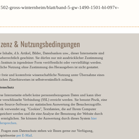
1502-gross-winternheim/blatt/band-5-gw-1490-1501-bl-097v-
izenz & Nutzungsbedingungen
e Inhalte, d.h. Artikel, Bilder, Datenbanken usw., dieser Internetseite sind
heberrechtlich geschützt. Sie dürfen nur mit ausdrücklicher Zustimmung
 Instituts in irgendeiner Form veröffentlicht oder vervielfältigt werden.
gliche Nutzung ohne Zustimmung des Herausgebers ist nicht gestattet.
e freie und kostenfreie wissenschaftliche Nutzung unter Übernahme eines
ichen Zitierhinweises ist selbstverständlich zulässig.
tenschutz
ese Internetseite erhebt keine personenbezogenen Daten und kann über
e verschlüsselte Verbindung (SSL) erreicht werden. Sie benutzt Piwik, eine
en-Source-Software zur statistischen Auswertung der Besucherzugriffe.
wik verwendet sog. "Cookies", Textdateien, die auf Ihrem Computer
speichert werden und die eine Analyse der Benutzung der Website durch
e ermöglichen. Sie können der Auswertung durch dieses System
hier
dersprechen
.
i Fragen zum Datenschutz stehen wir Ihnen gerne zur Verfügung,
ispielsweise
per E-Mail
.