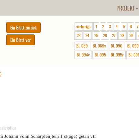
PROJEKT
vorherige
1
2
3
4
5
6
7
23
24
25
26
27
28
29
Bl. 089
Bl. 089v
Bl. 090
Bl. 090
Bl. 094v
Bl. 095
Bl. 095v
Bl. 09
ⓘ
nskription
em Johann vonn Scharpfenʃtein 1 cl(age) getan vff