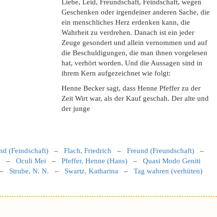
Liebe, Leid, Freundschaft, Feindschaft, wegen
Geschenken oder irgendeiner anderen Sache, die
ein menschliches Herz erdenken kann, die
Wahrheit zu verdrehen. Danach ist ein jeder
Zeuge gesondert und allein vernommen und auf
die Beschuldigungen, die man ihnen vorgelesen
hat, verhört worden. Und die Aussagen sind in
ihrem Kern aufgezeichnet wie folgt:
Henne Becker sagt, dass Henne Pfeffer zu der
Zeit Wirt war, als der Kauf geschah. Der alte und
der junge
nd (Feindschaft)
–
Flach, Friedrich
–
Freund (Freundschaft)
–
n
–
Oculi Mei
–
Pfeffer, Henne (Hans)
–
Quasi Modo Geniti
–
Strube, N. N.
–
Swartz, Katharina
–
Tag wahren (verhüten)