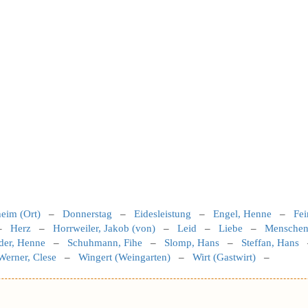
eim (Ort)
–
Donnerstag
–
Eidesleistung
–
Engel, Henne
–
Fei
–
Herz
–
Horrweiler, Jakob (von)
–
Leid
–
Liebe
–
Mensche
der, Henne
–
Schuhmann, Fihe
–
Slomp, Hans
–
Steffan, Hans
Werner, Clese
–
Wingert (Weingarten)
–
Wirt (Gastwirt)
–