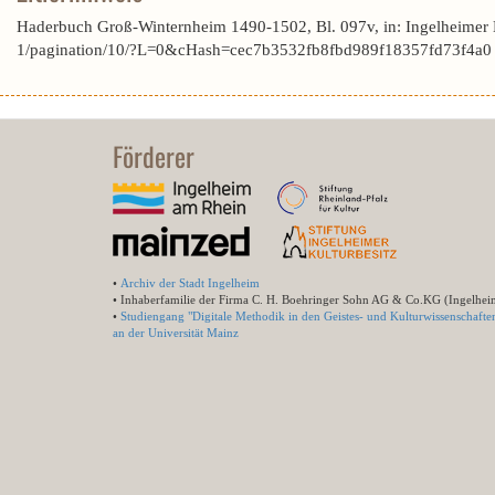
Haderbuch Groß-Winternheim 1490-1502, Bl. 097v, in: Ingelheimer
1/pagination/10/?L=0&cHash=cec7b3532fb8fbd989f18357fd73f4a0 
Förderer
•
Archiv der Stadt Ingelheim
• Inhaberfamilie der Firma C. H. Boehringer Sohn AG & Co.KG (Ingelhei
•
Studiengang "Digitale Methodik in den Geistes- und Kulturwissenschafte
an der Universität Mainz