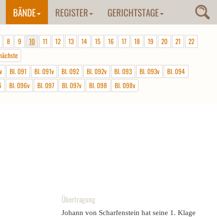
BÄNDE
REGISTER
GERICHTSTAGE
8
9
10
11
12
13
14
15
16
17
18
19
20
21
22
nächste
v
Bl. 091
Bl. 091v
Bl. 092
Bl. 092v
Bl. 093
Bl. 093v
Bl. 094
6
Bl. 096v
Bl. 097
Bl. 097v
Bl. 098
Bl. 098v
Übertragung
Johann von Scharfenstein hat seine 1. Klage