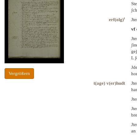
Ste
ʃc
t
erf(olg)
Jte
vf
Jte
ʃin
geʃ
L 
Jd
Vergrößern
hor
t(age) v(er)hudt
Jte
ha
Jt
Jt
bre
Jte
an 