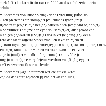
m cleʃg(in) beck(er) iʃt ʃin t(ag) geʃt(alt) an das nehʃt gericht gein
gelnhen
em Beckerhen von Bubenh(eim) / der alt vnd Jung ʃtrűbe als
zügen pfefferens ein momp(ar) ʃchuchmans fyhen ʃint jr
ntʃchafft zugeb(e)n erʃchien(en) hab(e)n auch ʃampt vnd beʃond(er)
 Schult(heiß) der jme den eydt als Richt(er) erʃtattet gelobt vnd
 helgen geʃwor(e)n jr wiʃʃe(n) des ʃo vff ʃie gezog(en) wer zu
(en) das nit zulaiʃʃe(n) weder vmb lieb leydt fruntʃchafft
tʃchafft myed gab od(er) kein(er)ley ʃach will(en) das mentʃch(e)n hert
denck(en) kunt das die warheit v(er)kert Darnach ein yder
zuge in ʃond(er) vnd allein furgenome(n) vnd vf die ʃchul-
gung ʃo man(n) jme vorgeleʃe(n) v(er)hort vnd ʃin ʃag eygent-
h vff gezeychent iʃt wie nachvolgt
m Beckerhen ʃagt / pfefferhen wer die zitt ein wirdt
eʃt do der kauff geʃcheen ʃij vnd der alt vnd Jung