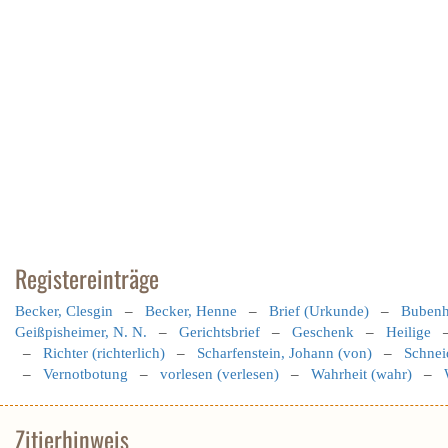
Registereinträge
Becker, Clesgin
–
Becker, Henne
–
Brief (Urkunde)
–
Bubenh
Geißpisheimer, N. N.
–
Gerichtsbrief
–
Geschenk
–
Heilige
–
Richter (richterlich)
–
Scharfenstein, Johann (von)
–
Schnei
–
Vernotbotung
–
vorlesen (verlesen)
–
Wahrheit (wahr)
–
Zitierhinweis