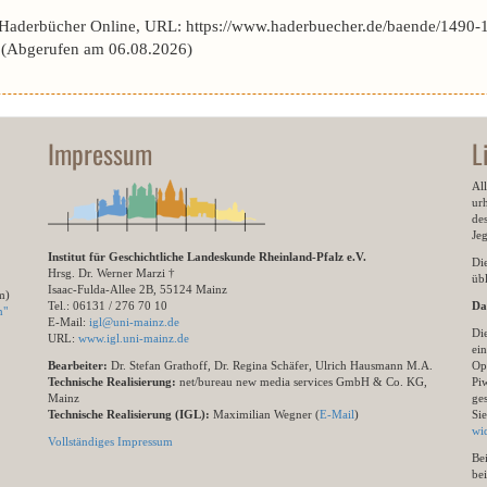
 Haderbücher Online, URL: https://www.haderbuecher.de/baende/1490-
(Abgerufen am 06.08.2026)
Impressum
L
All
ur
des
Je
Institut für Geschichtliche Landeskunde Rheinland-Pfalz e.V.
Di
Hrsg. Dr. Werner Marzi †
übl
Isaac-Fulda-Allee 2B, 55124 Mainz
m)
Tel.: 06131 / 276 70 10
Da
n"
E-Mail:
igl@uni-mainz.de
Di
URL:
www.igl.uni-mainz.de
ein
Bearbeiter:
Dr. Stefan Grathoff, Dr. Regina Schäfer, Ulrich Hausmann M.A.
Op
Technische Realisierung:
net/bureau new media services GmbH & Co. KG,
Pi
Mainz
ge
Technische Realisierung (IGL):
Maximilian Wegner (
E-Mail
)
Si
wi
Vollständiges Impressum
Be
be