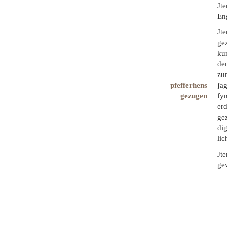
Jte
En
Jt
ge
ku
dem
zum
pfefferhens
ʃag
gezugen
fyn
er
ge
di
lic
Jte
gew