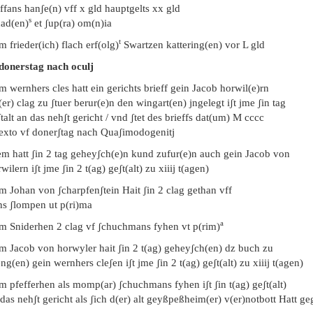
ffans hanʃe(n) vff x gld hauptgelts xx gld
s
had(en)
et ʃup(ra) om(n)ia
t
m frieder(ich) flach erf(olg)
Swartzen kattering(en) vor L gld
 donerstag nach oculj
m wernhers cles hatt ein gerichts brieff gein Jacob horwil(e)rn
(er) clag zu ʃtuer berur(e)n den wingart(en) jngelegt iʃt jme ʃin tag
talt an das nehʃt gericht / vnd ʃtet des brieffs dat(um) M cccc
ʃexto vf donerʃtag nach Quaʃimodogenitj
em hatt ʃin 2 tag geheyʃch(e)n kund zufur(e)n auch gein Jacob von
wilern iʃt jme ʃin 2 t(ag) geʃt(alt) zu xiiij t(agen)
m Johan von ʃcharpfenʃtein Hait ʃin 2 clag gethan vff
ns ʃlompen ut p(ri)ma
a
em Sniderhen 2 clag vf ʃchuchmans fyhen vt p(rim)
em Jacob von horwyler hait ʃin 2 t(ag) geheyʃch(en) dz buch zu
ng(en) gein wernhers cleʃen iʃt jme ʃin 2 t(ag) geʃt(alt) zu xiiij t(agen)
m pfefferhen als momp(ar) ʃchuchmans fyhen iʃt ʃin t(ag) geʃt(alt)
das nehʃt gericht als ʃich d(er) alt geyßpeßheim(er) v(er)notbott Hatt g