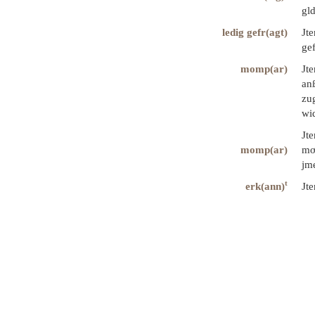
gl
ledig gefr(agt)
Jt
gef
momp(ar)
Jt
anß
zug
wid
Jt
momp(ar)
mo
jme
t
erk(ann)
Jt