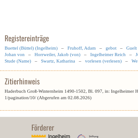
Registereinträge
Buettel (Büttel) (Ingelheim)
–
Fruhoff, Adam
–
gebot
–
Guelt 
Johan von
–
Horrweiler, Jakob (von)
–
Ingelheimer Reich
–
J
Stude (Name)
–
Swartz, Katharina
–
vorlesen (verlesen)
–
We
Zitierhinweis
Haderbuch Groß-Winternheim 1490-1502, Bl. 097, in: Ingelheimer 
1/pagination/10/ (Abgerufen am 02.08.2026)
Förderer