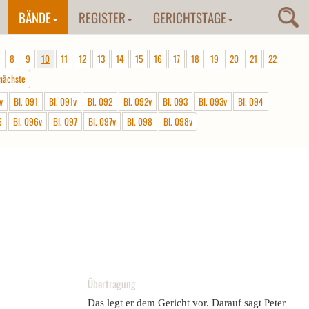
BÄNDE
REGISTER
GERICHTSTAGE
8
9
10
11
12
13
14
15
16
17
18
19
20
21
22
nächste
v
Bl. 091
Bl. 091v
Bl. 092
Bl. 092v
Bl. 093
Bl. 093v
Bl. 094
6
Bl. 096v
Bl. 097
Bl. 097v
Bl. 098
Bl. 098v
Übertragung
Das legt er dem Gericht vor. Darauf sagt Peter