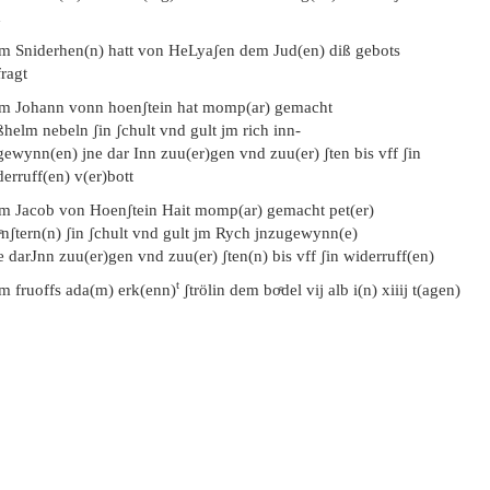
d
em Sniderhen(n) hatt von HeLyaʃen dem Jud(en) diß gebots
ragt
em Johann vonn hoenʃtein hat momp(ar) gemacht
helm nebeln ʃin ʃchult vnd gult jm rich inn-
ewynn(en) jne dar Inn zuu(er)gen vnd zuu(er) ʃten bis vff ʃin
erruff(en) v(er)bott
em Jacob von Hoenʃtein Hait momp(ar) gemacht pet(er)
ͤnʃtern(n) ʃin ʃchult vnd gult jm Rych jnzugewynn(e)
 darJnn zuu(er)gen vnd zuu(er) ʃten(n) bis vff ʃin widerruff(en)
t
em fruoffs ada(m) erk(enn)
ʃtrölin dem boͤdel vij alb i(n) xiiij t(agen)