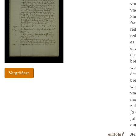
von
vnd
Stu
fra
re
red
es 
er 
das
bre
we
Vergrößern
des
bre
weg
vn
moͤ
zub
ʃo 
ʃol
qu(
t
erf(olg)
Jte