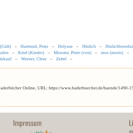
(Gült)
–
Hartmud, Peter
–
Helyase
–
Hinlich
–
Hinlichbered
uden
–
Kind (Kinder)
–
Monster, Peter (von)
–
mos (moris)
–
inkauf
–
Werner, Clese
–
Zettel
–
Haderbücher Online, URL: https://www.haderbuecher.de/baende/1490-1
Impressum
L
All