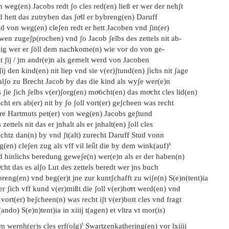
 weg(en) Jacobs redt ʃo cles red(en) ließ er wer der nehʃt
 hett das zutryben das ʃoͤll er bybreng(en) Daruff
d von weg(en) cleʃen redt er hett Jacoben vnd ʃin(er)
wen zugeʃp(rochen) vnd ʃo Jacob ʃelbs des zettels nit ab-
dig wer er ʃöll dem nachkome(n) wie vor do von ge-
t ʃij / jm andr(e)n als gemelt werd von Jacoben
ʃij den kind(en) nit liep vnd sie v(er)ʃtund(en) ʃichs nit ʃage
alʃo zu Brecht Jacob by das die kind als wyʃe wer(e)n
 ʃie ʃich ʃelbs v(er)ʃorg(en) moͤöcht(en) das moͤcht cles lid(en)
cht ers ab(er) nit by ʃo ʃoll vort(er) geʃcheen was recht
re Hartmuts pet(er) von weg(en) Jacobs geʃtund
 zettels nit das er jnhalt als er jnhalt(en) ʃoll cles
chtz dan(n) by vnd ʃt(alt) zurecht Daruff Stud vonn
s
(en) cleʃen zug als vff vil leűt die by dem wink(auf)
d hinlichs beredung geweʃe(n) wer(e)n als er der haben(n)
cht das es alʃo Lut des zettels beredt wer jns buch
reng(en) vnd beg(er)t jne zur kuntʃchafft zu wiʃe(n) S(e)n(tent)ia
er ʃich vff kund v(er)mißt die ʃoll v(er)hoͤrt werd(en) vnd
 vort(er) beʃcheen(n) was recht iʃt v(er)bott cles vnd fragt
ando) S(e)n)tent)ia in xiiij t(agen) et vltra vt mor(is)
t
m wernh(er)s cles erf(olg)
Swartzenkathering(en) vor lxiiij