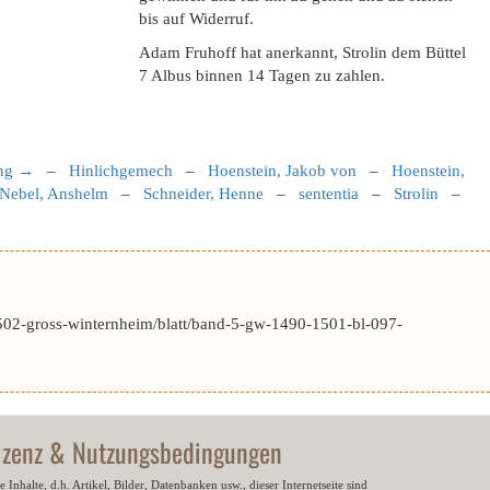
bis auf Widerruf.
Adam Fruhoff hat anerkannt, Strolin dem Büttel
7 Albus binnen 14 Tagen zu zahlen.
ung →
–
Hinlichgemech
–
Hoenstein, Jakob von
–
Hoenstein,
Nebel, Anshelm
–
Schneider, Henne
–
sententia
–
Strolin
–
502-gross-winternheim/blatt/band-5-gw-1490-1501-bl-097-
izenz & Nutzungsbedingungen
e Inhalte, d.h. Artikel, Bilder, Datenbanken usw., dieser Internetseite sind