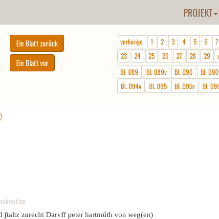
PROJEKT
vorherige
1
2
3
4
5
6
7
23
24
25
26
27
28
29
Bl. 089
Bl. 089v
Bl. 090
Bl. 090
Bl. 094v
Bl. 095
Bl. 095v
Bl. 09
ⓘ
nskription
 ʃtaltz zurecht Darvff peter hartműth von weg(en)