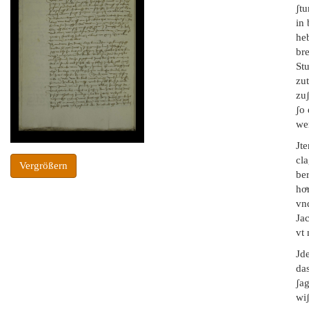
ʃtu
in
he
bre
Stu
zut
zuʃ
ʃo 
wer
Jt
cla
Vergrößern
ber
hoͤ
vnd
Jac
vt 
Jde
das
ʃag
wiʃ