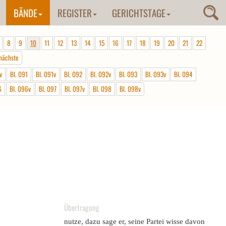
BÄNDE
REGISTER
GERICHTSTAGE
8
9
10
11
12
13
14
15
16
17
18
19
20
21
22
nächste
v
Bl. 091
Bl. 091v
Bl. 092
Bl. 092v
Bl. 093
Bl. 093v
Bl. 094
6
Bl. 096v
Bl. 097
Bl. 097v
Bl. 098
Bl. 098v
Übertragung
nutze, dazu sage er, seine Partei wisse davon