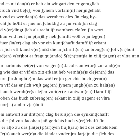
nd es nit dan(n) er heb ein wingart den er geruglich
 bruch vnd beʃeʃʃ von ʃynem vorfarn(n) her jngehabt
b vnd es wer dan(n) das wernhers cles ʃin clag by-
cht ʃo hoͤfft er jme nit ʃchuldig zu ʃin vmb ʃin clag
d v(er)dingt ʃich als recht iʃt wernhers cleʃen ʃin wort
hun vnd redt ʃin p(ar)thy heb ʃchriftt woͤll er jn leg(en)
tuer ʃin(er) clag als vor ein kuntʃchafft daruff iʃt erkant
er ʃich vff kund v(er)mißt die in ʃchrifft(en) zu breng(en) ʃol v(er)hort
d(en) v(er)bot er fragt qu(ando) S(e)n(tent)ia in xiiij t(agen) et vltra ut 
em hartmuts pet(er) von wegen(n) Jacobs antw(or)t zur and(e)rn
g wie das er vff ein zitt erkant heb wernh(er)s cleʃen(n) das
ure ʃin Jungh(e)rn das woͤll er jm gerichts buch gern(n)
rn vff das er ʃich wuʃt geg(en) ʃynem jungh(e)rn zu halt(en)
 auch wernh(er)s cleʃen vort(er) zu antwort(en) Daruff iʃt
oben das buch zubreng(en) erkant in xiiij t(agen) et vltra
mor(is) ambo v(er)bott
m antwort zur dritt(en) clag berur(e)n die eynkintʃchafft
 die ʃoͤl von Jacoben jnß gerichts buch v(er)ʃchafft ʃin
 er alʃo zu das ʃin(er) p(ar)tyen huʃf(rau) hett des zettels kein
ʃe(n) auch wer(e)n die kinder vnder jrn Jar(e)n die ʃich des