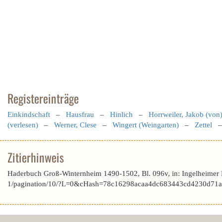
Registereinträge
Einkindschaft
–
Hausfrau
–
Hinlich
–
Horrweiler, Jakob (von
(verlesen)
–
Werner, Clese
–
Wingert (Weingarten)
–
Zettel
Zitierhinweis
Haderbuch Groß-Winternheim 1490-1502, Bl. 096v, in: Ingelheimer 
1/pagination/10/?L=0&cHash=78c16298acaa4dc683443cd4230d71a9