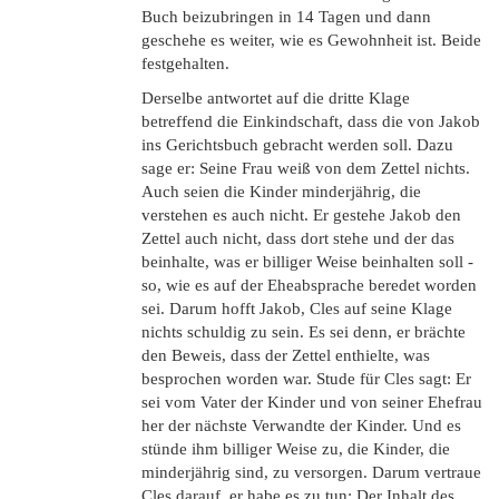
Buch beizubringen in 14 Tagen und dann
geschehe es weiter, wie es Gewohnheit ist. Beide
festgehalten.
Derselbe antwortet auf die dritte Klage
betreffend die Einkindschaft, dass die von Jakob
ins Gerichtsbuch gebracht werden soll. Dazu
sage er: Seine Frau weiß von dem Zettel nichts.
Auch seien die Kinder minderjährig, die
verstehen es auch nicht. Er gestehe Jakob den
Zettel auch nicht, dass dort stehe und der das
beinhalte, was er billiger Weise beinhalten soll -
so, wie es auf der Eheabsprache beredet worden
sei. Darum hofft Jakob, Cles auf seine Klage
nichts schuldig zu sein. Es sei denn, er brächte
den Beweis, dass der Zettel enthielte, was
besprochen worden war. Stude für Cles sagt: Er
sei vom Vater der Kinder und von seiner Ehefrau
her der nächste Verwandte der Kinder. Und es
stünde ihm billiger Weise zu, die Kinder, die
minderjährig sind, zu versorgen. Darum vertraue
Cles darauf, er habe es zu tun: Der Inhalt des