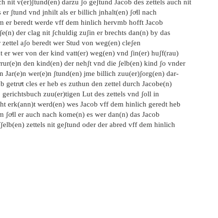
h nit v(er)ʃtund(en) darzu ʃo geʃtund Jacob des zettels auch nit
 er ʃtund vnd jnhilt als er billich jnhalt(en) ʃoͤll nach
m er beredt werde vff dem hinlich hervmb hofft Jacob
ʃe(n) der clag nit ʃchuldig zuʃin er brechts dan(n) by das
 zettel aʃo beredt wer Stud von weg(en) cleʃen
t er wer von der kind vatt(er) weg(en) vnd ʃin(er) huʃf(rau)
rur(e)n den kind(en) der nehʃt vnd die ʃelb(en) kind ʃo vnder
n Jar(e)n wer(e)n ʃtund(en) jme billich zuu(er)ʃorg(en) dar-
 getruͤt cles er heb es zuthun den zettel durch Jacobe(n)
 gerichtsbuch zuu(er)tigen Lut des zettels vnd ʃoll in
cht erk(ann)t werd(en) wes Jacob vff dem hinlich geredt heb
m ʃoͤll er auch nach kome(n) es wer dan(n) das Jacob
ʃelb(en) zettels nit geʃtund oder der abred vff dem hinlich