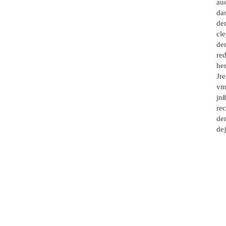
auc
das
de
cle
der
red
her
Jre
vmb
jnß
re
de
deʃ