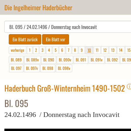
Die Ingelheimer Haderbücher
vorherige
1
2
3
4
5
6
7
8
9
10
11
12
13
14
15
Bl. 089
Bl. 089v
Bl. 090
Bl. 090v
Bl. 091
Bl. 091v
Bl. 092
Bl. 0
Bl. 097
Bl. 097v
Bl. 098
Bl. 098v
Haderbuch Groß-Winternheim 1490-1502
Bl. 095
24.02.1496 / Donnerstag nach Invocavit