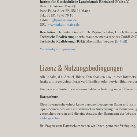
Institut für Geschichtliche Landeskunde Rheinland-Pfalz e.V.
Hrsg. Dr. Werner Marzi †
Isaac-Fulda-Allee 2B, 55124 Mainz
Tel.: 06131 / 276 70 10
E-Mail:
igl@uni-mainz.de
URL:
www.igl.uni-mainz.de
Bearbeiter:
Dr. Stefan Grathoff, Dr. Regina Schäfer, Ulrich Hausm
Technische Realisierung:
net/bureau new media services GmbH & 
Technische Realisierung (IGL):
Maximilian Wegner (
E-Mail
)
Vollständiges Impressum
Lizenz & Nutzungsbedingungen
Alle Inhalte, d.h. Artikel, Bilder, Datenbanken usw., dieser Internet
Instituts in irgendeiner Form veröffentlicht oder vervielfältigt wer
Die freie und kostenfreie wissenschaftliche Nutzung unter Übernahme 
Datenschutz
Diese Internetseite erhebt keine personenbezogenen Daten und kann ü
Open-Source-Software zur statistischen Auswertung der Besucherzugr
gespeichert werden und die eine Analyse der Benutzung der Websit
widersprechen
.
Bei Fragen zum Datenschutz stehen wir Ihnen gerne zur Verfügung, 