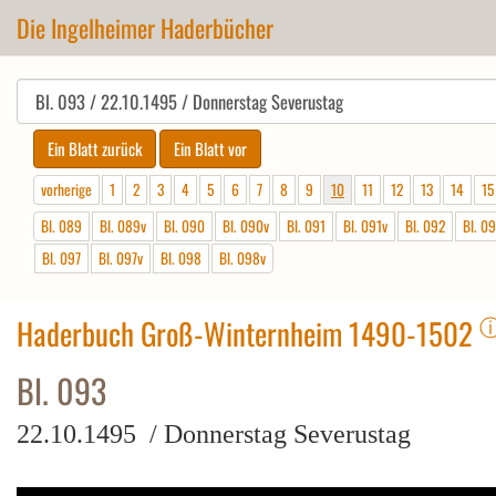
Die Ingelheimer Haderbücher
vorherige
1
2
3
4
5
6
7
8
9
10
11
12
13
14
15
Bl. 089
Bl. 089v
Bl. 090
Bl. 090v
Bl. 091
Bl. 091v
Bl. 092
Bl. 0
Bl. 097
Bl. 097v
Bl. 098
Bl. 098v
Haderbuch Groß-Winternheim 1490-1502
Bl. 093
22.10.1495 / Donnerstag Severustag