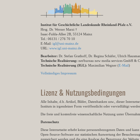
Institut für Geschichtliche Landeskunde Rheinland-Pfalz e.V.
Hrsg. Dr. Werner Marzi †
Isaac-Fulda-Allee 2B, 55124 Mainz
Tel.: 06131 / 276 70 10
E-Mail:
igl@uni-mainz.de
URL:
www.igl.uni-mainz.de
Bearbeiter:
Dr. Stefan Grathoff, Dr. Regina Schäfer, Ulrich Hausm
Technische Realisierung:
net/bureau new media services GmbH & 
Technische Realisierung (IGL):
Maximilian Wegner (
E-Mail
)
Vollständiges Impressum
Lizenz & Nutzungsbedingungen
Alle Inhalte, d.h. Artikel, Bilder, Datenbanken usw., dieser Internet
Instituts in irgendeiner Form veröffentlicht oder vervielfältigt wer
Die freie und kostenfreie wissenschaftliche Nutzung unter Übernahme 
Datenschutz
Diese Internetseite erhebt keine personenbezogenen Daten und kann ü
Open-Source-Software zur statistischen Auswertung der Besucherzugr
gespeichert werden und die eine Analyse der Benutzung der Websit