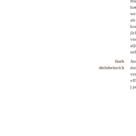
mů
hoͤ
web
als
kom
ʃic
vn
alʃ
neh
finth
Jt
dielnheinrich
da
ve
vff
ɉ j