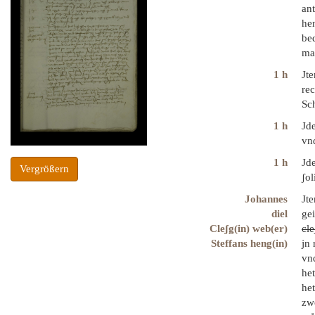
ant
he
be
mag
1 h
Jt
rec
Sc
1 h
Jde
vn
1 h
Jde
Vergrößern
ʃo
Johannes
Jte
diel
gei
Cleʃg(in) web(er)
cl
Steffans heng(in)
jn 
vn
he
het
zwe