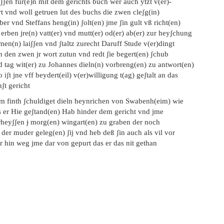
ʃʃen fur(e)n mit dem gerichts buch wer auch ytzt v(er)-
rt vnd woll getruen lut des buchs die zwen cleʃg(in)
er vnd Steffans heng(in) ʃolt(en) jme ʃin gult vß richt(en)
 erben jre(n) vatt(er) vnd mutt(er) od(er) ab(er) zur heyʃchung
en(n) laiʃʃen vnd ʃtaltz zurecht Daruff Stude v(er)dingt
h den zwen jr wort zutun vnd redt ʃie begert(en) ʃchub
d tag wit(er) zu Johannes dieln(n) vorbreng(en) zu antwort(en)
o iʃt jne vff beydert(eil) v(er)willigung t(ag) geʃtalt an das
ʃt gericht
em finth ʃchuldiget dieln heynrichen von Swabenh(eim) wie
s er Hie geʃtand(en) Hab hinder dem gericht vnd jme
rheyʃʃen ɉ morg(en) wingart(en) zu graben der noch
 der muder geleg(en) ʃij vnd heb deß ʃin auch als vil vor
ar hin weg jme dar von gepurt das er das nit gethan