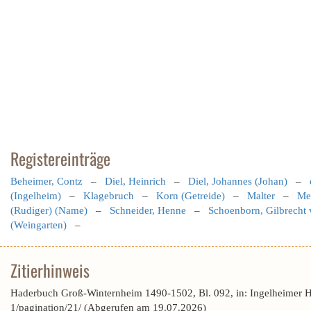
Registereinträge
Beheimer, Contz
–
Diel, Heinrich
–
Diel, Johannes (Johan)
–
(Ingelheim)
–
Klagebruch
–
Korn (Getreide)
–
Malter
–
Me
(Rudiger) (Name)
–
Schneider, Henne
–
Schoenborn, Gilbrecht
(Weingarten)
–
Zitierhinweis
Haderbuch Groß-Winternheim 1490-1502, Bl. 092, in: Ingelheimer 
1/pagination/21/ (Abgerufen am 19.07.2026)