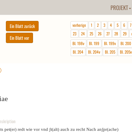
PROJEKT
vorherige
1
2
3
4
5
6
7
23
24
25
26
27
28
29
Bl. 198v
Bl. 199
Bl. 199v
Bl. 200
Bl. 204
Bl. 204v
Bl. 205
Bl. 205v
ⓘ
iae
nskription
s pet(er) redt wie vor vnd ʃt(alt) auch zu recht Nach anʃpr(ache)