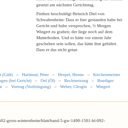
gesetzt am nächsten Gerichtstag.
Finthen beschuldigt Heinrich Diel von
Schwabenheim: Dass er hier gestanden habe bei
Gericht und habe versprochen, ½ Morgen
Wingert zu graben; der liege noch auf dem
Mutterboden. Und es hätte vor einem Jahr
geschehen sein sollen, das hätte ihm gebührt.
Dass er das nicht getan
t (Gült)
–
Hartmud, Peter
–
Herpel, Henne
–
Kirchenmeister
gen (bei Gericht)
–
Oel (Öl)
–
Rechtsetzung
–
Ruediger
in
–
Vortrag (Vorbringung)
–
Weber, Clesgin
–
Wingert
502-gross-winternheim/blatt/band-5-gw-1490-1501-bl-092-