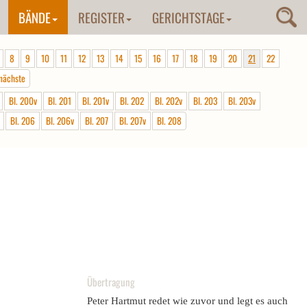
BÄNDE
REGISTER
GERICHTSTAGE
8
9
10
11
12
13
14
15
16
17
18
19
20
21
22
nächste
Bl. 200v
Bl. 201
Bl. 201v
Bl. 202
Bl. 202v
Bl. 203
Bl. 203v
Bl. 206
Bl. 206v
Bl. 207
Bl. 207v
Bl. 208
Übertragung
Peter Hartmut redet wie zuvor und legt es auch