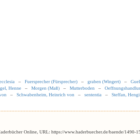
ecclesia
–
Fuersprecher (Fürsprecher)
–
graben (Wingert)
–
Guel
gel, Henne
–
Morgen (Maß)
–
Mutterboden
–
Oeffnungshandlun
 von
–
Schwabenheim, Heinrich von
–
sententia
–
Steffan, Heng
Haderbücher Online, URL: https://www.haderbuecher.de/baende/1490-1