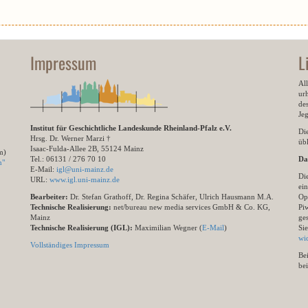
Impressum
L
All
ur
des
Je
Institut für Geschichtliche Landeskunde Rheinland-Pfalz e.V.
Di
Hrsg. Dr. Werner Marzi †
übl
Isaac-Fulda-Allee 2B, 55124 Mainz
m)
Tel.: 06131 / 276 70 10
Da
n"
E-Mail:
igl@uni-mainz.de
Di
URL:
www.igl.uni-mainz.de
ein
Bearbeiter:
Dr. Stefan Grathoff, Dr. Regina Schäfer, Ulrich Hausmann M.A.
Op
Technische Realisierung:
net/bureau new media services GmbH & Co. KG,
Pi
Mainz
ge
Technische Realisierung (IGL):
Maximilian Wegner (
E-Mail
)
Si
wi
Vollständiges Impressum
Be
be