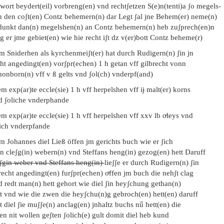
wort beydert(eil) vorbreng(en) vnd rechtʃetzen S(e)n(tenti)a ʃo megels-
n den coʃt(en) Contz behemern(n) dar Legt ʃal jne Behem(er) neme(n)
dunkt dan(n) megelshen(n) an Contz behemern(n) heb zuʃprech(en)n
 er jme gebiet(en) wie hie recht iʃt dz v(er)bott Contz beheme(r)
em Sniderhen als kyrchenmeiʃt(er) hat durch Rudigern(n) ʃin jn
ht angedingt(en) vorʃpr(echen) 1 h getan vff gilbrecht vonn
honborn(n) vff v ß gelts vnd ʃol(ch) vnderpf(and)
m exp(ar)te eccle(sie) 1 h vff herpelshen vff iɉ malt(er) korns
d ʃoliche vnderphande
m exp(ar)te eccle(sie) 1 h vff herpelshen vff xxv lb oͤleys vnd
lich vnderpfande
m Johannes diel Ließ öffen jm gerichts buch wie er ʃich
n cleʃg(in) webern(n) vnd Steffans heng(in) gezog(en) hett Daruff
eʃgin weber vnd Steffans heng(in)
lieʃʃe er durch Rudigern(n) ʃin
recht angedingt(en) furʃpr(echen) oͤffen jm buch die nehʃt clag
d redt man(n) hett gehort wie diel ʃin heyʃchung gethan(n)
tt vnd wie die zwen die heyʃchu(n)g gebroch(en) hett(en) daruff
t diel ʃie muʃʃe(n) anclag(en) jnhaltz buchs nű hett(en) die
n nit wollen geʃten ʃolich(e) gult domit diel heb kund