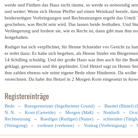
werde und Finthen das Haus nicht räume, so werde es notwendig sein,
und weiter: Wenn sich Henne Pfeffer auf einen Weinkauf berufe, dann
beiderseitigen Vorbringungen und Rechtsatzungen ergeht das Urteil: 
geschehen, was Recht sein wird. Das lassen beide festhalten. Und Stu
Verlängerung und fordere sie, wie es Recht ist, dann gibt man ihm 
festgehalten.
Rudiger hat sich verpflichtet, für Henne Schneider vor Gericht zu ha
er redet dazu: Es habe sich begeben, als Henne Snider ein Bürgermei
14 Schilling schuldig. Und der große Hans war ihm auch für die Bede
geklagt, gewonnen und ihn gepfändet. Und Hetzel sagt zu Henne Snid
ihm zahlen ebenso wie seine eigene Bede ohne Hindernis. Da wollte
verrechnen. Da habe ihn Hetzel in 2 Morgen Korn eingesetzt in Anwe
Registereinträge
Bede
–
Buergermeister (Ingelheimer Grund)
–
Buettel (Büttel) 
N. N.
–
Korn (Getreide)
–
Morgen (Maß)
–
Notdurft
–
Ocul
Rechtsetzung
–
Ruediger (Rudiger) (Name)
–
schneiden (Tätigk
(Vertagung)
–
vorlesen (verlesen)
–
Vortrag (Vorbringung)
–