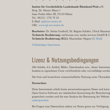
Institut für Geschichtliche Landeskunde Rheinland-Pfalz e.V.
Hrsg. Dr. Werner Marzi †
Isaac-Fulda-Allee 2B, 55124 Mainz
Tel.: 06131 / 276 70 10
E-Mail:
igl@uni-mainz.de
URL:
www.igl.uni-mainz.de
Bearbeiter:
Dr. Stefan Grathoff, Dr. Regina Schäfer, Ulrich Hausm
Technische Realisierung:
net/bureau new media services GmbH & 
Technische Realisierung (IGL):
Maximilian Wegner (
E-Mail
)
Vollständiges Impressum
Lizenz & Nutzungsbedingungen
Alle Inhalte, d.h. Artikel, Bilder, Datenbanken usw., dieser Internet
Instituts in irgendeiner Form veröffentlicht oder vervielfältigt wer
Die freie und kostenfreie wissenschaftliche Nutzung unter Übernahme 
Datenschutz
Diese Internetseite erhebt keine personenbezogenen Daten und kann ü
Open-Source-Software zur statistischen Auswertung der Besucherzugr
gespeichert werden und die eine Analyse der Benutzung der Websit
widersprechen
.
Bei Fragen zum Datenschutz stehen wir Ihnen gerne zur Verfügung, 