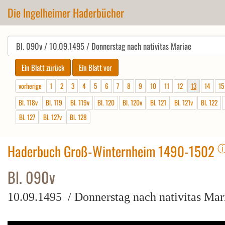
Die Ingelheimer Haderbücher
vorherige
1
2
3
4
5
6
7
8
9
10
11
12
13
14
15
Bl. 118v
Bl. 119
Bl. 119v
Bl. 120
Bl. 120v
Bl. 121
Bl. 121v
Bl. 122
Bl. 127
Bl. 127v
Bl. 128
Haderbuch Groß-Winternheim 1490-1502
Bl. 090v
10.09.1495 / Donnerstag nach nativitas Mar