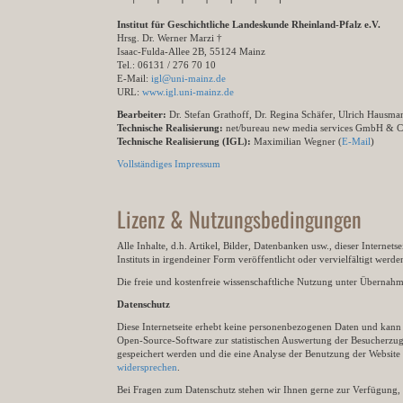
Institut für Geschichtliche Landeskunde Rheinland-Pfalz e.V.
Hrsg. Dr. Werner Marzi †
Isaac-Fulda-Allee 2B, 55124 Mainz
Tel.: 06131 / 276 70 10
E-Mail:
igl@uni-mainz.de
URL:
www.igl.uni-mainz.de
Bearbeiter:
Dr. Stefan Grathoff, Dr. Regina Schäfer, Ulrich Hausm
Technische Realisierung:
net/bureau new media services GmbH & 
Technische Realisierung (IGL):
Maximilian Wegner (
E-Mail
)
Vollständiges Impressum
Lizenz & Nutzungsbedingungen
Alle Inhalte, d.h. Artikel, Bilder, Datenbanken usw., dieser Internet
Instituts in irgendeiner Form veröffentlicht oder vervielfältigt wer
Die freie und kostenfreie wissenschaftliche Nutzung unter Übernahme 
Datenschutz
Diese Internetseite erhebt keine personenbezogenen Daten und kann ü
Open-Source-Software zur statistischen Auswertung der Besucherzugr
gespeichert werden und die eine Analyse der Benutzung der Websit
widersprechen
.
Bei Fragen zum Datenschutz stehen wir Ihnen gerne zur Verfügung, 