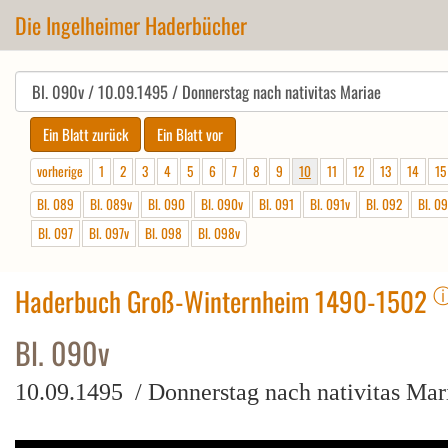
Die Ingelheimer Haderbücher
vorherige
1
2
3
4
5
6
7
8
9
10
11
12
13
14
15
Bl. 089
Bl. 089v
Bl. 090
Bl. 090v
Bl. 091
Bl. 091v
Bl. 092
Bl. 0
Bl. 097
Bl. 097v
Bl. 098
Bl. 098v
Haderbuch Groß-Winternheim 1490-1502
Bl. 090v
10.09.1495 / Donnerstag nach nativitas Mar