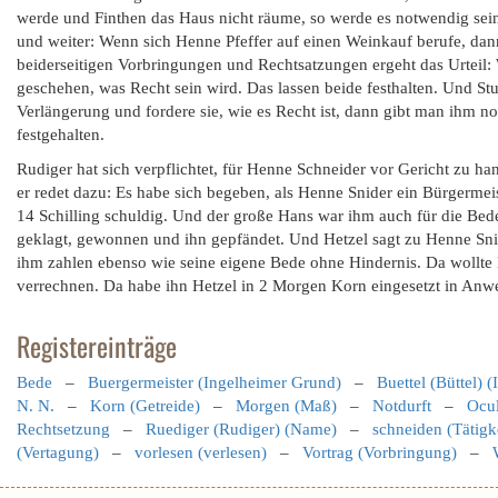
werde und Finthen das Haus nicht räume, so werde es notwendig sein,
und weiter: Wenn sich Henne Pfeffer auf einen Weinkauf berufe, dann
beiderseitigen Vorbringungen und Rechtsatzungen ergeht das Urteil: 
geschehen, was Recht sein wird. Das lassen beide festhalten. Und Stu
Verlängerung und fordere sie, wie es Recht ist, dann gibt man ihm 
festgehalten.
Rudiger hat sich verpflichtet, für Henne Schneider vor Gericht zu ha
er redet dazu: Es habe sich begeben, als Henne Snider ein Bürgermei
14 Schilling schuldig. Und der große Hans war ihm auch für die Bede
geklagt, gewonnen und ihn gepfändet. Und Hetzel sagt zu Henne Snid
ihm zahlen ebenso wie seine eigene Bede ohne Hindernis. Da wollte
verrechnen. Da habe ihn Hetzel in 2 Morgen Korn eingesetzt in Anwe
Registereinträge
Bede
–
Buergermeister (Ingelheimer Grund)
–
Buettel (Büttel) 
N. N.
–
Korn (Getreide)
–
Morgen (Maß)
–
Notdurft
–
Ocul
Rechtsetzung
–
Ruediger (Rudiger) (Name)
–
schneiden (Tätigk
(Vertagung)
–
vorlesen (verlesen)
–
Vortrag (Vorbringung)
–