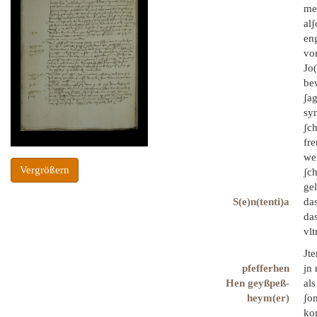
mel
alʃ
eng
vor
Jo(
bew
ʃag
sy
ʃch
fre
wer
Vergrößern
ʃch
gel
S(e)n(tenti)a
das
das
vlt
Jt
pfefferhen
jn
Hen geyßpeß-
al
heym(er)
ʃo
kom