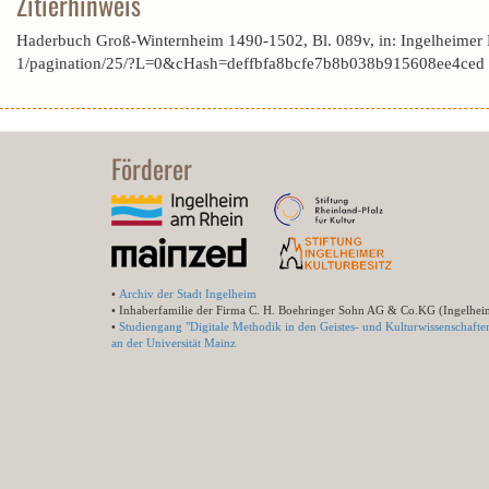
Zitierhinweis
Haderbuch Groß-Winternheim 1490-1502, Bl. 089v, in: Ingelheimer
1/pagination/25/?L=0&cHash=deffbfa8bcfe7b8b038b915608ee4ced 
Förderer
•
Archiv der Stadt Ingelheim
• Inhaberfamilie der Firma C. H. Boehringer Sohn AG & Co.KG (Ingelhei
•
Studiengang "Digitale Methodik in den Geistes- und Kulturwissenschafte
an der Universität Mainz