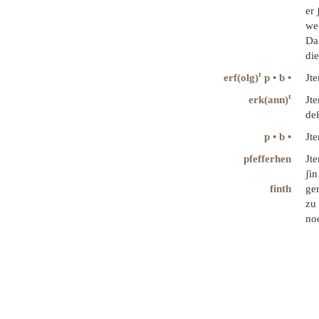
er 
wer
Dar
di
t
erf(olg)
p • b •
Jte
t
erk(ann)
Jt
deß
p • b •
Jte
pfefferhen
Jt
ʃin
finth
ge
zu 
noc