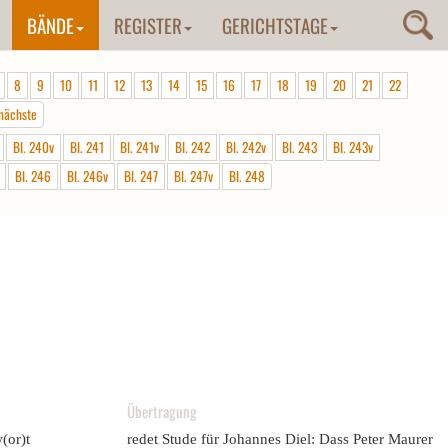
BÄNDE
REGISTER
GERICHTSTAGE
8
9
10
11
12
13
14
15
16
17
18
19
20
21
22
nächste
Bl. 240v
Bl. 241
Bl. 241v
Bl. 242
Bl. 242v
Bl. 243
Bl. 243v
Bl. 246
Bl. 246v
Bl. 247
Bl. 247v
Bl. 248
Übertragung
(or)t
redet Stude für Johannes Diel: Dass Peter Maurer