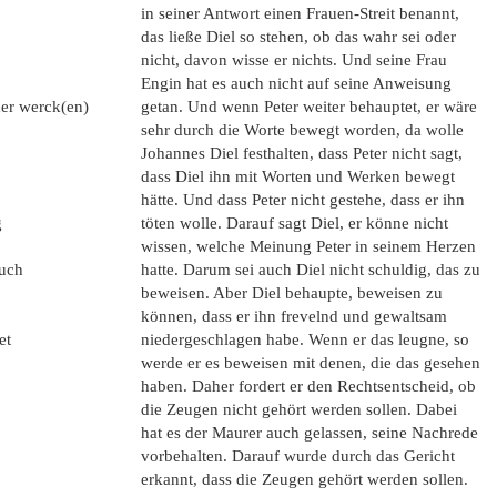
in seiner Antwort einen Frauen-Streit benannt,
das ließe Diel so stehen, ob das wahr sei oder
nicht, davon wisse er nichts. Und seine Frau
Engin hat es auch nicht auf seine Anweisung
oder werck(en)
getan. Und wenn Peter weiter behauptet, er wäre
sehr durch die Worte bewegt worden, da wolle
Johannes Diel festhalten, dass Peter nicht sagt,
dass Diel ihn mit Worten und Werken bewegt
hätte. Und dass Peter nicht gestehe, dass er ihn
g
töten wolle. Darauf sagt Diel, er könne nicht
wissen, welche Meinung Peter in seinem Herzen
auch
hatte. Darum sei auch Diel nicht schuldig, das zu
beweisen. Aber Diel behaupte, beweisen zu
können, dass er ihn frevelnd und gewaltsam
et
niedergeschlagen habe. Wenn er das leugne, so
werde er es beweisen mit denen, die das gesehen
haben. Daher fordert er den Rechtsentscheid, ob
die Zeugen nicht gehört werden sollen. Dabei
hat es der Maurer auch gelassen, seine Nachrede
vorbehalten. Darauf wurde durch das Gericht
erkannt, dass die Zeugen gehört werden sollen.