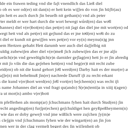
de ein frawen teding vnd die faʃt vnendlich das Ließ diel
o ob es wer od(er) nit dan(n) er hett kein wiʃʃen do von ʃin hūʃfr(au)
in hett es auch durch ʃin beuelh nit gethan(n) vnd als peter
ter meldt er wer hart durch die wort bewegt wúrd(en) das woͤll
hannes) diel v(er)bot(en) das pet(er) nit ʃagt das diel jne mit wort(en) 
egt hett vnd als pet(er) nit geʃtund das er jne toͤd(en) woͤlt do zu
t diel er kundt nit gewiʃʃen wes pet(er) vor ey(n) meynu(n)g jnn
nem Hertzen gehabt Hett darumb wer auch diel daʃʃelbig nit
uldig zubewiʃen aber diel v(er)meß ʃich zubewiʃen das er jne alʃo
uelich(e)n vnd geweltiglich(e)n darnider geʃlag(en) hett ʃo er ʃin abredi
 mit ʃo viln die das geʃehen hett(en) vnd beg(er)t mit recht zube
eid(en) ob nit die kund gehort ʃoͤll werd(en) Darby hait es der mur(er) 
aʃʃe(n) mit beheltnuß ʃin(er) nachrede Daruff iʃt zu recht erkant
 die kund v(er)hort werd(en) ʃoͤll vort(er) beʃcheen(n) was recht iʃt
 name Johannes diel an vnd fragt qu(ando) S(e)n(tenti)a in xiiij t(agen) 
ra ut mor(is) ambo v(er)bott
em pfefferhen als momp(ar) ʃchuchmans fyhen hait durch Stud(en) ʃin
 recht angedingt(en) furʃpr(echen) geʃchuldiget hen geyßpeßheymern(n)
s wie das er doby geweʃt vnd jme wißlich were zuʃchen ʃy(m)e
n cleʃgin vnd ʃchuchmans fyhen wie der wingart(en) an ʃin ʃon
en wer in der clag vermelt begert des ʃin wiʃʃenheit ob