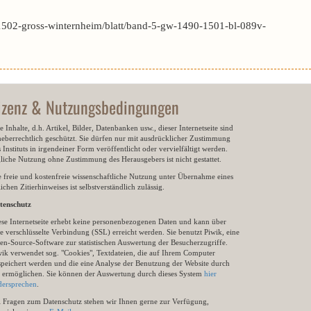
1502-gross-winternheim/blatt/band-5-gw-1490-1501-bl-089v-
izenz & Nutzungsbedingungen
e Inhalte, d.h. Artikel, Bilder, Datenbanken usw., dieser Internetseite sind
heberrechtlich geschützt. Sie dürfen nur mit ausdrücklicher Zustimmung
 Instituts in irgendeiner Form veröffentlicht oder vervielfältigt werden.
gliche Nutzung ohne Zustimmung des Herausgebers ist nicht gestattet.
e freie und kostenfreie wissenschaftliche Nutzung unter Übernahme eines
ichen Zitierhinweises ist selbstverständlich zulässig.
tenschutz
ese Internetseite erhebt keine personenbezogenen Daten und kann über
e verschlüsselte Verbindung (SSL) erreicht werden. Sie benutzt Piwik, eine
en-Source-Software zur statistischen Auswertung der Besucherzugriffe.
wik verwendet sog. "Cookies", Textdateien, die auf Ihrem Computer
speichert werden und die eine Analyse der Benutzung der Website durch
e ermöglichen. Sie können der Auswertung durch dieses System
hier
dersprechen
.
i Fragen zum Datenschutz stehen wir Ihnen gerne zur Verfügung,