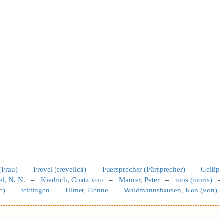
(Frau)
–
Frevel (frevelich)
–
Fuersprecher (Fürsprecher)
–
Geißp
el, N. N.
–
Kiedrich, Contz von
–
Maurer, Peter
–
mos (moris)
e)
–
teidingen
–
Ulmer, Henne
–
Waldmannshausen, Kon (von)