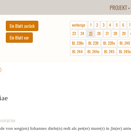
PROJEKT
vorherige
1
2
3
4
5
6
7
23
24
25
26
27
28
29
Bl. 238v
Bl. 239
Bl. 239v
Bl. 240
Bl. 244
Bl. 244v
Bl. 245
Bl. 245v
ⓘ
iae
nskription
de von weg(en) Iohannes dieln(n) redt als pet(er) mure(r) in ʃin(er) antw