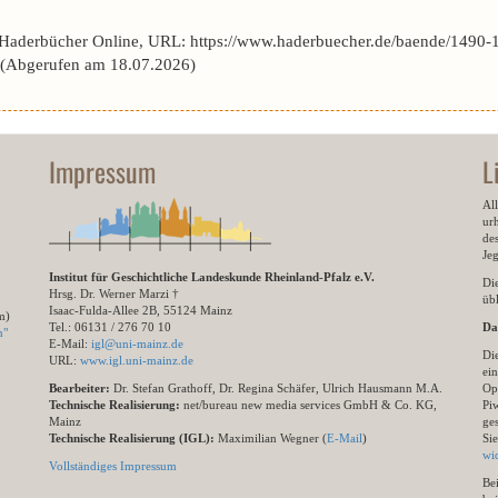
 Haderbücher Online, URL: https://www.haderbuecher.de/baende/1490-
(Abgerufen am 18.07.2026)
Impressum
L
All
ur
des
Je
Institut für Geschichtliche Landeskunde Rheinland-Pfalz e.V.
Di
Hrsg. Dr. Werner Marzi †
übl
Isaac-Fulda-Allee 2B, 55124 Mainz
m)
Tel.: 06131 / 276 70 10
Da
n"
E-Mail:
igl@uni-mainz.de
Di
URL:
www.igl.uni-mainz.de
ein
Bearbeiter:
Dr. Stefan Grathoff, Dr. Regina Schäfer, Ulrich Hausmann M.A.
Op
Technische Realisierung:
net/bureau new media services GmbH & Co. KG,
Pi
Mainz
ge
Technische Realisierung (IGL):
Maximilian Wegner (
E-Mail
)
Si
wi
Vollständiges Impressum
Be