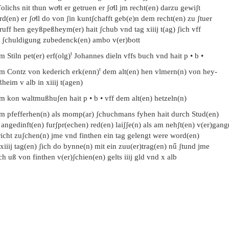
ʃolichs nit thun woͤlt er getruen er ʃoͤll jm recht(en) darzu gewiʃt
d(en) er ʃoͤll do von ʃin kuntʃchafft geb(e)n dem recht(en) zu ʃtuer
uff hen geyßpeßheym(er) hait ʃchub vnd tag xiiij t(ag) ʃich vff
e ʃchuldigung zubedenck(en) ambo v(er)bott
t
m Stiln pet(er) erf(olg)
Johannes dieln vffs buch vnd hait p • b •
t
em Contz von kederich erk(enn)
dem alt(en) hen vlmern(n) von hey-
heim v alb in xiiij t(agen)
m kon waltmußhuʃen hait p • b • vff dem alt(en) hetzeln(n)
em pfefferhen(n) als momp(ar) ʃchuchmans fyhen hait durch Stud(en)
 angedinft(en) furʃpr(echen) red(en) laiʃʃe(n) als am nehʃt(en) v(er)gang
richt zuʃchen(n) jme vnd finthen ein tag gelengt were word(en)
xiiij tag(en) ʃich do bynne(n) mit ein zuu(er)trag(en) nű ʃtund jme
h uß von finthen v(er)ʃchien(en) gelts iiij gld vnd x alb