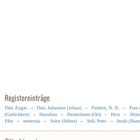
Registereinträge
Diel, Engin
–
Diel, Johannes (Johan)
–
Finthen, N. N.
–
Frau 
(Gütlichkeit)
–
Hausfrau
–
Heidesheim (Ort)
–
Herz
–
Hetz
Fihe
–
sententia
–
Sohn (Söhne)
–
Still, Peter
–
Stude (Nam