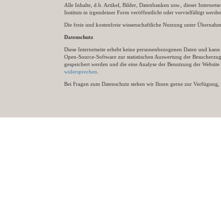
Alle Inhalte, d.h. Artikel, Bilder, Datenbanken usw., dieser Internet
Instituts in irgendeiner Form veröffentlicht oder vervielfältigt wer
Die freie und kostenfreie wissenschaftliche Nutzung unter Übernahme 
Datenschutz
Diese Internetseite erhebt keine personenbezogenen Daten und kann ü
Open-Source-Software zur statistischen Auswertung der Besucherzugr
gespeichert werden und die eine Analyse der Benutzung der Websit
widersprechen
.
Bei Fragen zum Datenschutz stehen wir Ihnen gerne zur Verfügung, 