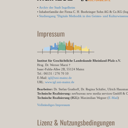
•
Archiv der Stadt Ingelheim
• Inhaberfamilie der Firma C. H. Boehringer Sohn AG & Co.KG (In
•
Studiengang "Digitale Methodik in den Geistes- und Kulturwissensc
Impressum
Institut für Geschichtliche Landeskunde Rheinland-Pfalz e.V.
Hrsg. Dr. Werner Marzi †
Isaac-Fulda-Allee 2B, 55124 Mainz
Tel.: 06131 / 276 70 10
E-Mail:
igl@uni-mainz.de
URL:
www.igl.uni-mainz.de
Bearbeiter:
Dr. Stefan Grathoff, Dr. Regina Schäfer, Ulrich Hausm
Technische Realisierung:
net/bureau new media services GmbH & 
Technische Realisierung (IGL):
Maximilian Wegner (
E-Mail
)
Vollständiges Impressum
Lizenz & Nutzungsbedingungen