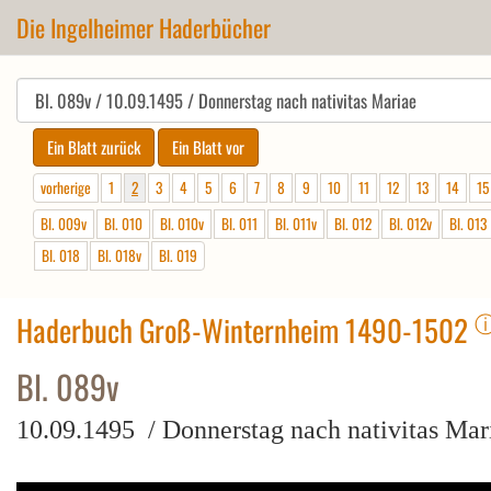
Die Ingelheimer Haderbücher
vorherige
1
2
3
4
5
6
7
8
9
10
11
12
13
14
15
Bl. 009v
Bl. 010
Bl. 010v
Bl. 011
Bl. 011v
Bl. 012
Bl. 012v
Bl. 013
Bl. 018
Bl. 018v
Bl. 019
Haderbuch Groß-Winternheim 1490-1502
Bl. 089v
10.09.1495 / Donnerstag nach nativitas Mar