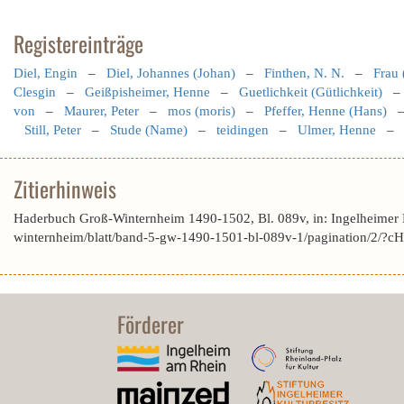
Registereinträge
Diel, Engin
–
Diel, Johannes (Johan)
–
Finthen, N. N.
–
Frau 
Clesgin
–
Geißpisheimer, Henne
–
Guetlichkeit (Gütlichkeit)
von
–
Maurer, Peter
–
mos (moris)
–
Pfeffer, Henne (Hans)
Still, Peter
–
Stude (Name)
–
teidingen
–
Ulmer, Henne
Zitierhinweis
Haderbuch Groß-Winternheim 1490-1502, Bl. 089v, in: Ingelheimer
winternheim/blatt/band-5-gw-1490-1501-bl-089v-1/pagination/2/
Förderer