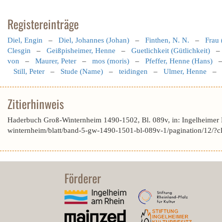
Registereinträge
Diel, Engin
–
Diel, Johannes (Johan)
–
Finthen, N. N.
–
Frau 
Clesgin
–
Geißpisheimer, Henne
–
Guetlichkeit (Gütlichkeit)
von
–
Maurer, Peter
–
mos (moris)
–
Pfeffer, Henne (Hans)
Still, Peter
–
Stude (Name)
–
teidingen
–
Ulmer, Henne
Zitierhinweis
Haderbuch Groß-Winternheim 1490-1502, Bl. 089v, in: Ingelheimer
winternheim/blatt/band-5-gw-1490-1501-bl-089v-1/pagination/1
Förderer