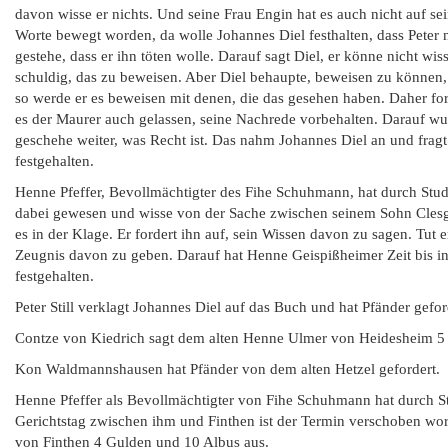
davon wisse er nichts. Und seine Frau Engin hat es auch nicht auf s
Worte bewegt worden, da wolle Johannes Diel festhalten, dass Peter 
gestehe, dass er ihn töten wolle. Darauf sagt Diel, er könne nicht w
schuldig, das zu beweisen. Aber Diel behaupte, beweisen zu können,
so werde er es beweisen mit denen, die das gesehen haben. Daher for
es der Maurer auch gelassen, seine Nachrede vorbehalten. Darauf wu
geschehe weiter, was Recht ist. Das nahm Johannes Diel an und fragt
festgehalten.
Henne Pfeffer, Bevollmächtigter des Fihe Schuhmann, hat durch Stude
dabei gewesen und wisse von der Sache zwischen seinem Sohn Clesg
es in der Klage. Er fordert ihn auf, sein Wissen davon zu sagen. Tut 
Zeugnis davon zu geben. Darauf hat Henne Geispißheimer Zeit bis i
festgehalten.
Peter Still verklagt Johannes Diel auf das Buch und hat Pfänder gefor
Contze von Kiedrich sagt dem alten Henne Ulmer von Heidesheim 5 
Kon Waldmannshausen hat Pfänder von dem alten Hetzel gefordert.
Henne Pfeffer als Bevollmächtigter von Fihe Schuhmann hat durch Stu
Gerichtstag zwischen ihm und Finthen ist der Termin verschoben wo
von Finthen 4 Gulden und 10 Albus aus.