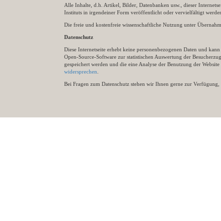
Alle Inhalte, d.h. Artikel, Bilder, Datenbanken usw., dieser Internet
Instituts in irgendeiner Form veröffentlicht oder vervielfältigt wer
Die freie und kostenfreie wissenschaftliche Nutzung unter Übernahme 
Datenschutz
Diese Internetseite erhebt keine personenbezogenen Daten und kann ü
Open-Source-Software zur statistischen Auswertung der Besucherzugr
gespeichert werden und die eine Analyse der Benutzung der Websit
widersprechen
.
Bei Fragen zum Datenschutz stehen wir Ihnen gerne zur Verfügung, 