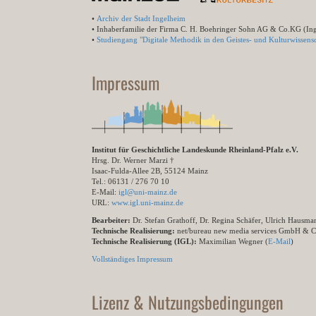
•
Archiv der Stadt Ingelheim
• Inhaberfamilie der Firma C. H. Boehringer Sohn AG & Co.KG (In
•
Studiengang "Digitale Methodik in den Geistes- und Kulturwissensc
Impressum
Institut für Geschichtliche Landeskunde Rheinland-Pfalz e.V.
Hrsg. Dr. Werner Marzi †
Isaac-Fulda-Allee 2B, 55124 Mainz
Tel.: 06131 / 276 70 10
E-Mail:
igl@uni-mainz.de
URL:
www.igl.uni-mainz.de
Bearbeiter:
Dr. Stefan Grathoff, Dr. Regina Schäfer, Ulrich Hausm
Technische Realisierung:
net/bureau new media services GmbH & 
Technische Realisierung (IGL):
Maximilian Wegner (
E-Mail
)
Vollständiges Impressum
Lizenz & Nutzungsbedingungen