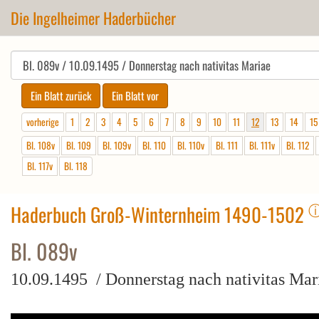
Die Ingelheimer Haderbücher
vorherige
1
2
3
4
5
6
7
8
9
10
11
12
13
14
15
Bl. 108v
Bl. 109
Bl. 109v
Bl. 110
Bl. 110v
Bl. 111
Bl. 111v
Bl. 112
Bl. 117v
Bl. 118
Haderbuch Groß-Winternheim 1490-1502
Bl. 089v
10.09.1495 / Donnerstag nach nativitas Mar