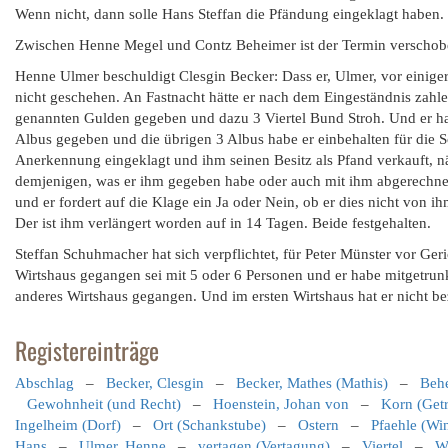
Wenn nicht, dann solle Hans Steffan die Pfändung eingeklagt haben.
Zwischen Henne Megel und Contz Beheimer ist der Termin verschoben
Henne Ulmer beschuldigt Clesgin Becker: Dass er, Ulmer, vor einiger
nicht geschehen. An Fastnacht hätte er nach dem Eingeständnis zahl
genannten Gulden gegeben und dazu 3 Viertel Bund Stroh. Und er h
Albus gegeben und die übrigen 3 Albus habe er einbehalten für die 
Anerkennung eingeklagt und ihm seinen Besitz als Pfand verkauft, 
demjenigen, was er ihm gegeben habe oder auch mit ihm abgerechne
und er fordert auf die Klage ein Ja oder Nein, ob er dies nicht von
Der ist ihm verlängert worden auf in 14 Tagen. Beide festgehalten.
Steffan Schuhmacher hat sich verpflichtet, für Peter Münster vor Ge
Wirtshaus gegangen sei mit 5 oder 6 Personen und er habe mitgetrunk
anderes Wirtshaus gegangen. Und im ersten Wirtshaus hat er nicht be
Registereinträge
Abschlag
–
Becker, Clesgin
–
Becker, Mathes (Mathis)
–
Behe
Gewohnheit (und Recht)
–
Hoenstein, Johan von
–
Korn (Getr
Ingelheim (Dorf)
–
Ort (Schankstube)
–
Ostern
–
Pfaehle (Wi
Hans
–
Ulmer, Henne
–
vertagen (Vertagung)
–
Viertel
–
W