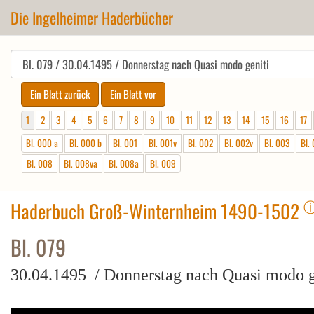
Die Ingelheimer Haderbücher
1
2
3
4
5
6
7
8
9
10
11
12
13
14
15
16
17
Bl. 000 a
Bl. 000 b
Bl. 001
Bl. 001v
Bl. 002
Bl. 002v
Bl. 003
Bl.
Bl. 008
Bl. 008va
Bl. 008a
Bl. 009
Haderbuch Groß-Winternheim 1490-1502
Bl. 079
30.04.1495 / Donnerstag nach Quasi modo g