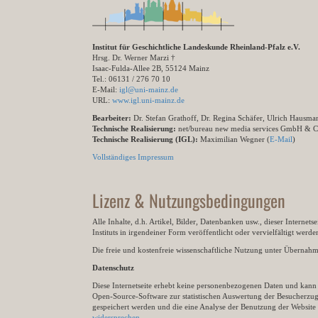
Institut für Geschichtliche Landeskunde Rheinland-Pfalz e.V.
Hrsg. Dr. Werner Marzi †
Isaac-Fulda-Allee 2B, 55124 Mainz
Tel.: 06131 / 276 70 10
E-Mail:
igl@uni-mainz.de
URL:
www.igl.uni-mainz.de
Bearbeiter:
Dr. Stefan Grathoff, Dr. Regina Schäfer, Ulrich Hausm
Technische Realisierung:
net/bureau new media services GmbH & 
Technische Realisierung (IGL):
Maximilian Wegner (
E-Mail
)
Vollständiges Impressum
Lizenz & Nutzungsbedingungen
Alle Inhalte, d.h. Artikel, Bilder, Datenbanken usw., dieser Internet
Instituts in irgendeiner Form veröffentlicht oder vervielfältigt wer
Die freie und kostenfreie wissenschaftliche Nutzung unter Übernahme 
Datenschutz
Diese Internetseite erhebt keine personenbezogenen Daten und kann ü
Open-Source-Software zur statistischen Auswertung der Besucherzugr
gespeichert werden und die eine Analyse der Benutzung der Websit
widersprechen
.